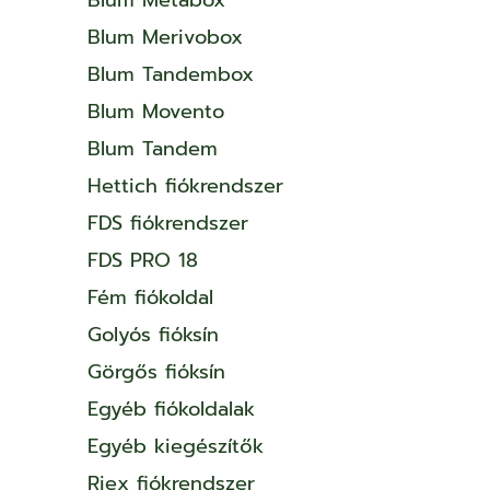
Blum Merivobox
Blum Tandembox
Blum Movento
Blum Tandem
Hettich fiókrendszer
FDS fiókrendszer
FDS PRO 18
Fém fiókoldal
Golyós fióksín
Görgős fióksín
Egyéb fiókoldalak
Egyéb kiegészítők
Riex fiókrendszer