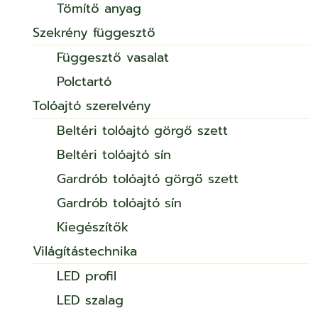
Tömítő anyag
Szekrény függesztő
Függesztő vasalat
Polctartó
Tolóajtó szerelvény
Beltéri tolóajtó görgő szett
Beltéri tolóajtó sín
Gardrób tolóajtó görgő szett
Gardrób tolóajtó sín
Kiegészítők
Világítástechnika
LED profil
LED szalag