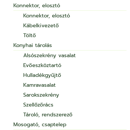
Konnektor, elosztó
Konnektor, elosztó
Kábelkivezető
Töltő
Konyhai tárolás
Alsószekrény vasalat
Evőeszköztartó
Hulladékgyűjtő
Kamravasalat
Sarokszekrény
Szellőzőrács
Tároló, rendszerező
Mosogató, csaptelep