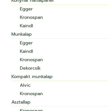
Konyhai hátfalpanel
Egger
Kronospan
Kaindl
Munkalap
Egger
Kaindl
Kronospan
Dekorcsík
Kompakt munkalap
Alvic
Kronospan
Asztallap
Kronospan