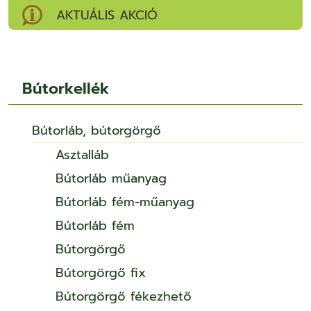
AKTUÁLIS AKCIÓ
Bútorkellék
Bútorláb, bútorgörgő
Asztalláb
Bútorláb műanyag
Bútorláb fém-műanyag
Bútorláb fém
Bútorgörgő
Bútorgörgő fix
Bútorgörgő fékezhető