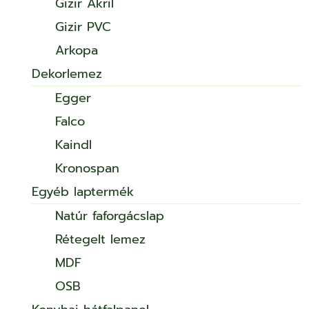
Gizir Akril
Gizir PVC
Arkopa
Dekorlemez
Egger
Falco
Kaindl
Kronospan
Egyéb laptermék
Natúr faforgácslap
Rétegelt lemez
MDF
OSB