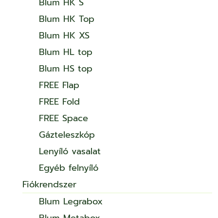
Blum HK S
Blum HK Top
Blum HK XS
Blum HL top
Blum HS top
FREE Flap
FREE Fold
FREE Space
Gázteleszkóp
Lenyíló vasalat
Egyéb felnyíló
Fiókrendszer
Blum Legrabox
Blum Metabox