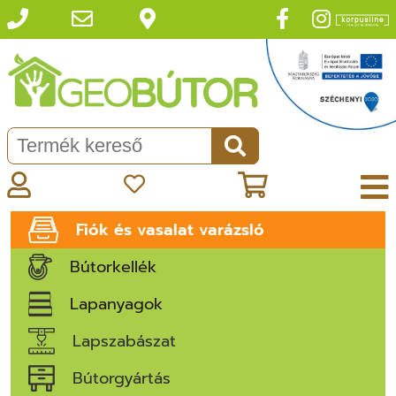
Fiók és vasalat varázsló
Bútorkellék
Lapanyagok
Lapszabászat
Bútorgyártás