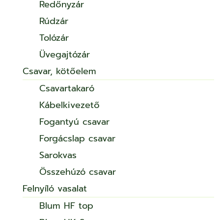
Redőnyzár
Rúdzár
Tolózár
Üvegajtózár
Csavar, kötőelem
Csavartakaró
Kábelkivezető
Fogantyú csavar
Forgácslap csavar
Sarokvas
Összehúzó csavar
Felnyíló vasalat
Blum HF top