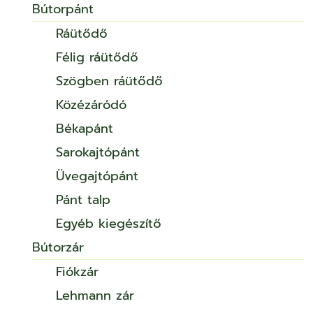
Bútorpánt
Ráütődő
Félig ráütődő
Szögben ráütődő
Közézáródó
Békapánt
Sarokajtópánt
Üvegajtópánt
Pánt talp
Egyéb kiegészítő
Bútorzár
Fiókzár
Lehmann zár