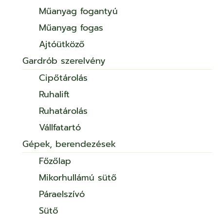
Műanyag fogantyú
Műanyag fogas
Ajtóütköző
Gardrób szerelvény
Cipőtárolás
Ruhalift
Ruhatárolás
Vállfatartó
Gépek, berendezések
Főzőlap
Mikorhullámú sütő
Páraelszívó
Sütő