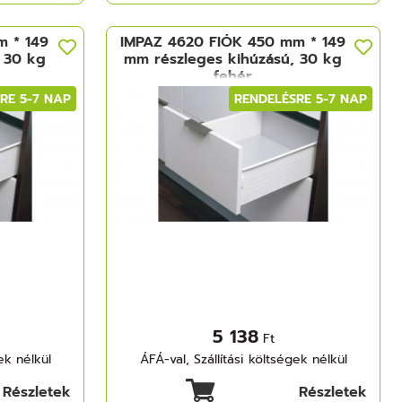
m * 149
IMPAZ 4620 FIÓK 450 mm * 149
 30 kg
mm részleges kihúzású, 30 kg
fehér
RE 5-7 NAP
RENDELÉSRE 5-7 NAP
5 138
Ft
ek nélkül
ÁFÁ-val, Szállítási költségek nélkül
Részletek
Részletek