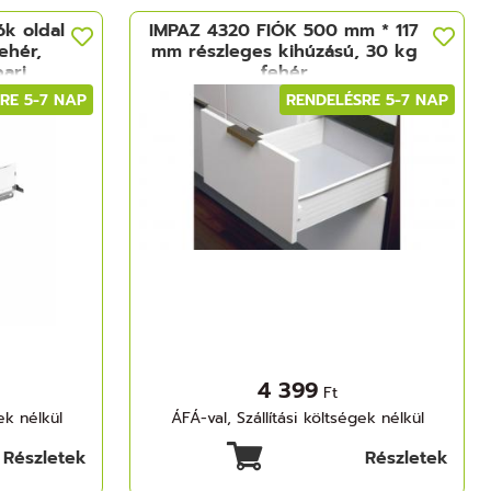
ók oldal
IMPAZ 4320 FIÓK 500 mm * 117
ehér,
mm részleges kihúzású, 30 kg
ari
fehér
RE 5-7 NAP
RENDELÉSRE 5-7 NAP
4 399
Ft
ek nélkül
ÁFÁ-val, Szállítási költségek nélkül
Részletek
Részletek