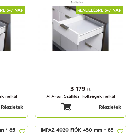
fehér
RE 5-7 NAP
RENDELÉSRE 5-7 NAP
3 179
Ft
ek nélkül
ÁFÁ-val, Szállítási költségek nélkül
Részletek
Részletek
m * 85
IMPAZ 4020 FIÓK 450 mm * 85