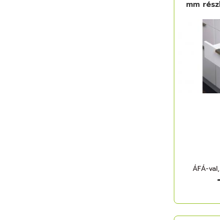
mm részl
ÁFÁ-val,