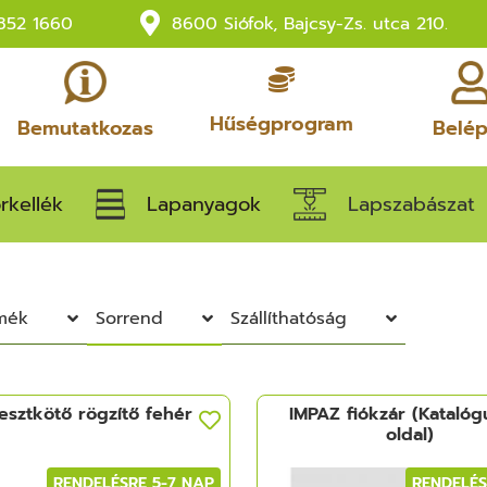
852 1660
8600 Siófok, Bajcsy-Zs. utca 210.
Hűségprogram
Bemutatkozas
Belé
rkellék
Lapanyagok
Lapszabászat
rmék
Sorrend
Szállíthatóság
esztkötő rögzítő fehér
IMPAZ fiókzár (Katalóg
oldal)
RENDELÉSRE 5-7 NAP
RENDELÉS