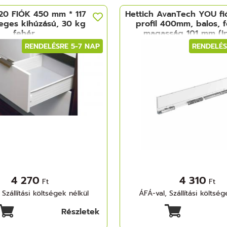
20 FIÓK 450 mm * 117
Hettich AvanTech YOU fi
eges kihúzású, 30 kg
profil 400mm, balos, f
fehér
magasság 101 mm (ip
kiszerelés)
RENDELÉSRE 5-7 NAP
RENDELÉS
4 270
4 310
Ft
Ft
 Szállítási költségek nélkül
ÁFÁ-val, Szállítási költség
Részletek