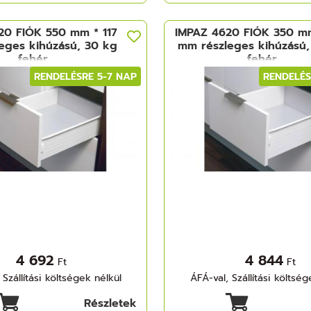
20 FIÓK 550 mm * 117
IMPAZ 4620 FIÓK 350 m
eges kihúzású, 30 kg
mm részleges kihúzású,
fehér
fehér
RENDELÉSRE 5-7 NAP
RENDELÉS
4 692
4 844
Ft
Ft
 Szállítási költségek nélkül
ÁFÁ-val, Szállítási költség
Részletek