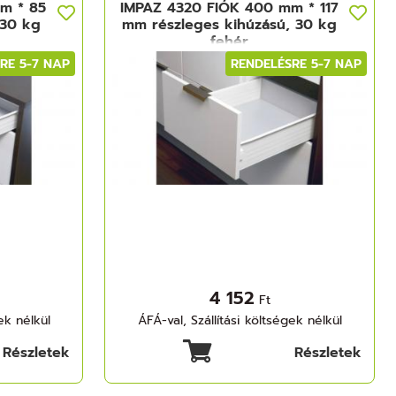
m * 85
IMPAZ 4320 FIÓK 400 mm * 117
 30 kg
mm részleges kihúzású, 30 kg
fehér
RE 5-7 NAP
RENDELÉSRE 5-7 NAP
4 152
Ft
ek nélkül
ÁFÁ-val, Szállítási költségek nélkül
Részletek
Részletek