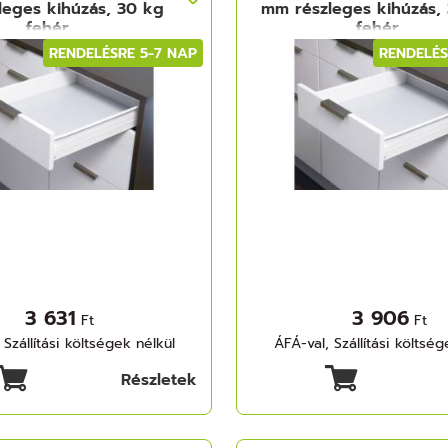
eges kihúzás, 30 kg
mm részleges kihúzás,
fehér
fehér
RENDELÉSRE 5-7 NAP
RENDELÉS
3 631
3 906
Ft
Ft
 Szállítási költségek nélkül
ÁFÁ-val, Szállítási költség
Részletek