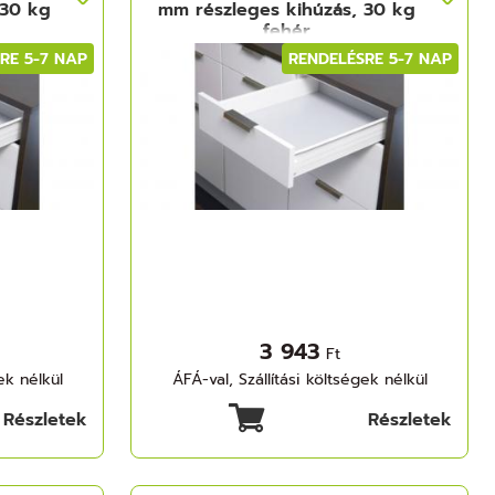
 30 kg
mm részleges kihúzás, 30 kg
fehér
RE 5-7 NAP
RENDELÉSRE 5-7 NAP
3 943
Ft
ek nélkül
ÁFÁ-val, Szállítási költségek nélkül
Részletek
Részletek