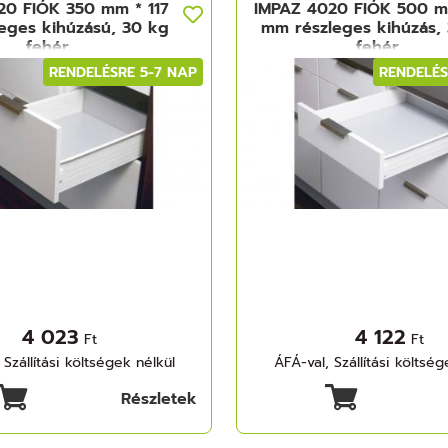
20 FIÓK 350 mm * 117
IMPAZ 4020 FIÓK 500 m
eges kihúzású, 30 kg
mm részleges kihúzás,
fehér
fehér
RENDELÉSRE 5-7 NAP
RENDELÉS
4 023
4 122
Ft
Ft
 Szállítási költségek nélkül
ÁFÁ-val, Szállítási költség
Részletek