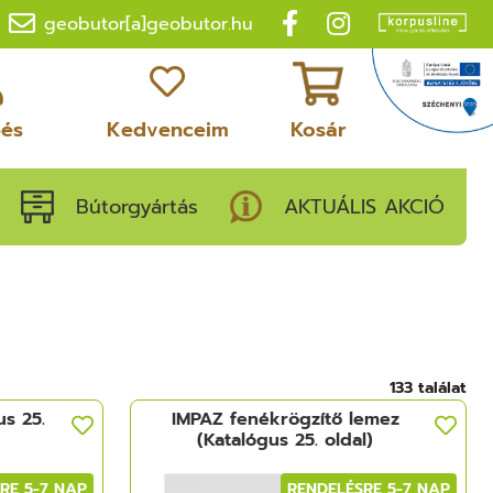
geobutor[a]geobutor.hu
pés
Kedvenceim
Kosár
Bútorgyártás
AKTUÁLIS AKCIÓ
133 találat
us 25.
IMPAZ fenékrögzítő lemez
(Katalógus 25. oldal)
RE 5-7 NAP
RENDELÉSRE 5-7 NAP