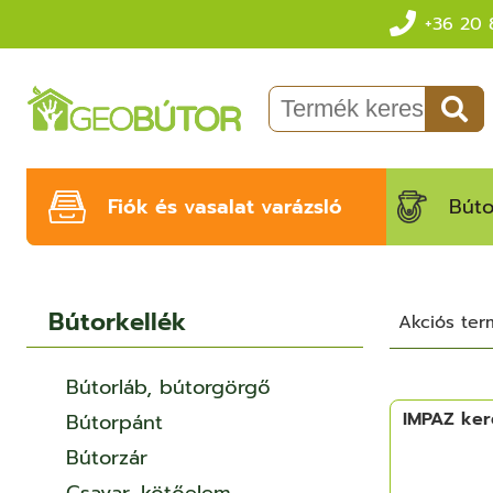
+36 20 
Fiók és vasalat varázsló
Búto
Bútorkellék
Akciós te
Bútorláb, bútorgörgő
IMPAZ ker
Bútorpánt
Bútorzár