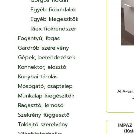
Görgős fióksín
Egyéb fiókoldalak
Egyéb kiegészítők
Riex fiókrendszer
Fogantyú, fogas
Gardrób szerelvény
Gépek, berendezések
Konnektor, elosztó
Konyhai tárolás
Mosogató, csaptelep
ÁFÁ-val,
Munkalap kiegészítők
Ragasztó, lemosó
Szekrény függesztő
Tolóajtó szerelvény
IMPAZ 
(Kat