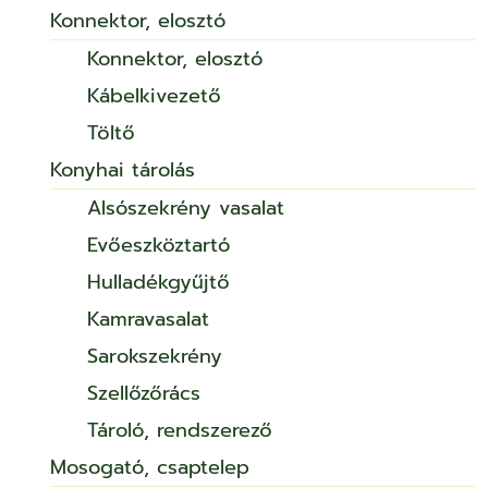
Konnektor, elosztó
Konnektor, elosztó
Kábelkivezető
Töltő
Konyhai tárolás
Alsószekrény vasalat
Evőeszköztartó
Hulladékgyűjtő
Kamravasalat
Sarokszekrény
Szellőzőrács
Tároló, rendszerező
Mosogató, csaptelep