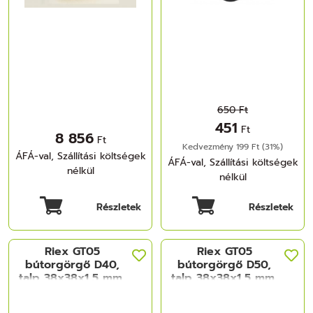
650 Ft
451
Ft
8 856
Ft
Kedvezmény 199 Ft (31%)
ÁFÁ-val, Szállítási költségek
ÁFÁ-val, Szállítási költségek
nélkül
nélkül
Részletek
Részletek
Riex GT05
Riex GT05
bútorgörgő D40,
bútorgörgő D50,
talp 38x38x1,5 mm,
talp 38x38x1,5 mm,
fekete
fekete