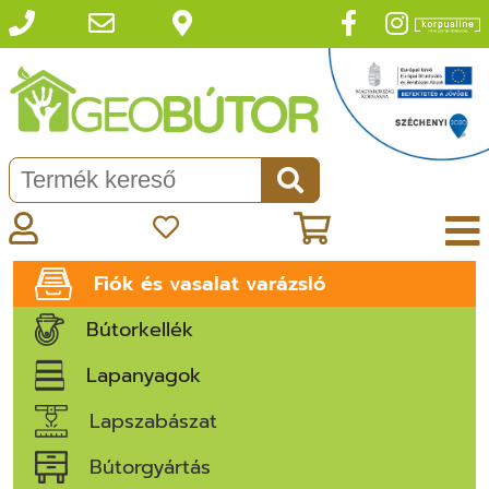
Fiók és vasalat varázsló
Bútorkellék
Lapanyagok
Lapszabászat
Bútorgyártás