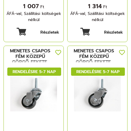
1 007
1 314
Ft
Ft
ÁFÁ-val, Szállítási költségek
ÁFÁ-val, Szállítási költségek
nélkül
nélkül
Részletek
Részletek
MENETES CSAPOS
MENETES CSAPOS
FÉM KÖZEPŰ
FÉM KÖZEPŰ
GÖRGŐ FEKETE,
GÖRGŐ FEKETE,
40mm 15k FÉM-
50mm 20k FÉM-
RENDELÉSRE 5-7 NAP
RENDELÉSRE 5-7 NAP
MÜANYAG
MÜANYAG