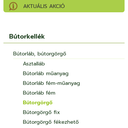
AKTUÁLIS AKCIÓ
Bútorkellék
Bútorláb, bútorgörgő
Asztalláb
Bútorláb műanyag
Bútorláb fém-műanyag
Bútorláb fém
Bútorgörgő
Bútorgörgő fix
Bútorgörgő fékezhető