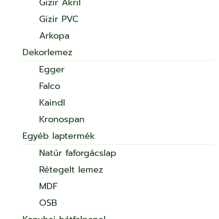
Gizir Akril
Gizir PVC
Arkopa
Dekorlemez
Egger
Falco
Kaindl
Kronospan
Egyéb laptermék
Natúr faforgácslap
Rétegelt lemez
MDF
OSB