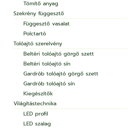
Tömítő anyag
Szekrény függesztő
Függesztő vasalat
Polctartó
Tolóajtó szerelvény
Beltéri tolóajtó görgő szett
Beltéri tolóajtó sín
Gardrób tolóajtó görgő szett
Gardrób tolóajtó sín
Kiegészítők
Világítástechnika
LED profil
LED szalag