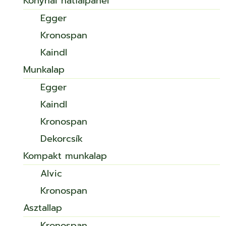
Konyhai hátfalpanel
Egger
Kronospan
Kaindl
Munkalap
Egger
Kaindl
Kronospan
Dekorcsík
Kompakt munkalap
Alvic
Kronospan
Asztallap
Kronospan