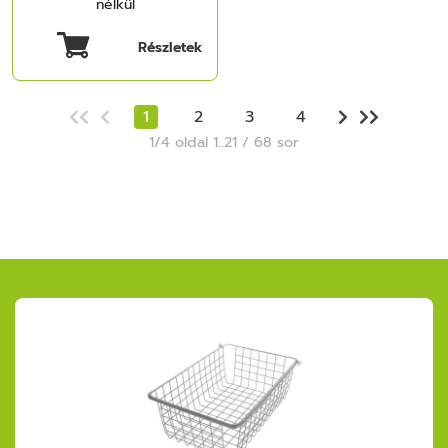
nélkül
Részletek
1
2
3
4
1/4 oldal 1..21 / 68 sor