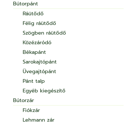
Bútorpánt
Ráütődő
Félig ráütődő
Szögben ráütődő
Közézáródó
Békapánt
Sarokajtópánt
Üvegajtópánt
Pánt talp
Egyéb kiegészítő
Bútorzár
Fiókzár
Lehmann zár