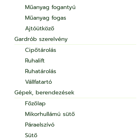
Műanyag fogantyú
Műanyag fogas
Ajtóütköző
Gardrób szerelvény
Cipőtárolás
Ruhalift
Ruhatárolás
Vállfatartó
Gépek, berendezések
Főzőlap
Mikorhullámú sütő
Páraelszívó
Sütő