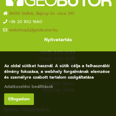
8600 Siófok, Bajcsy-Zs. utca 210.
+36 20 852 1660
webshop[a]geobutor.hu
Nyitvatartás
Hétfő: 8:00-16:00
Kedd: 8:00-16:00
Szerda: 8:00-16:00
Az oldal sütiket használ. A sütik célja a felhasználói
élmény fokozása, a webhely forgalmának elemzése
Csütörtök: 8:00-16:00
és személyre szabott tartalom szolgáltatása
Péntek: 8:00-16:00
Szombat: Zárva
Adatkezelési beállítások
Vasárnap: Zárva
Elfogadom
Tudástár
Nyertes Pályázataink