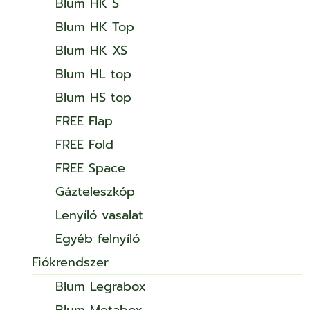
Blum HK S
Blum HK Top
Blum HK XS
Blum HL top
Blum HS top
FREE Flap
FREE Fold
FREE Space
Gázteleszkóp
Lenyíló vasalat
Egyéb felnyíló
Fiókrendszer
Blum Legrabox
Blum Metabox