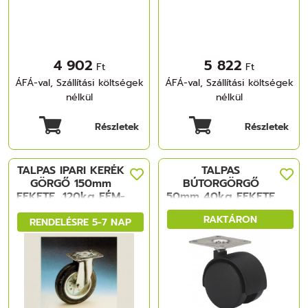
4 902
5 822
Ft
Ft
ÁFÁ-val, Szállítási költségek
ÁFÁ-val, Szállítási költségek
nélkül
nélkül
Részletek
Részletek
TALPAS IPARI KERÉK
TALPAS
GÖRGŐ 150mm
BÚTORGÖRGŐ
FEKETE, 120kg FÉM-
50mm 40kg FEKETE
GUMI
FÉM-MÜANYAG
RAKTÁRON
RENDELÉSRE 5-7 NAP