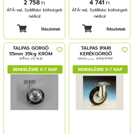
2 758
4 741
Ft
Ft
ÁFÁ-val, Szállítási költségek
ÁFÁ-val, Szállítási költségek
nélkül
nélkül
Részletek
Részletek
TALPAS GÖRGŐ
TALPAS IPARI
55mm 35kg KRÓM
KERÉKGÖRGŐ
FÉM-GUMI
100mm FEKETE,
85kg FÉM-GUMI
RENDELÉSRE 5-7 NAP
RENDELÉSRE 5-7 NAP