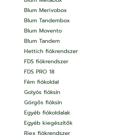
Blum Merivobox
Blum Tandembox
Blum Movento
Blum Tandem
Hettich fiókrendszer
FDS fiókrendszer
FDS PRO 18
Fém fiókoldal
Golyós fióksín
Görgős fióksín
Egyéb fiókoldalak
Egyéb kiegészítők
Riex fiókrendszer