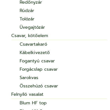
Redőnyzár
Rúdzár
Tolózár
Üvegajtózár
Csavar, kötőelem
Csavartakaró
Kábelkivezető
Fogantyú csavar
Forgácslap csavar
Sarokvas
Összehúzó csavar
Felnyíló vasalat
Blum HF top