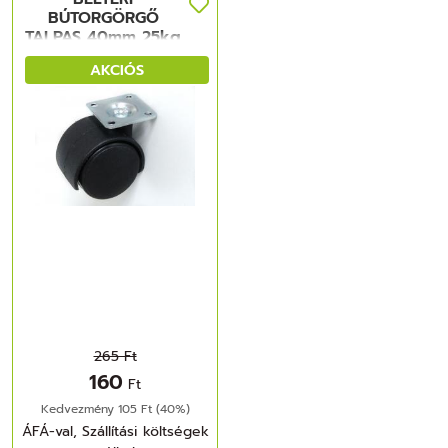
BÚTORGÖRGŐ
TALPAS 40mm 25kg
FEKETE
AKCIÓS
265 Ft
160
Ft
Kedvezmény 105 Ft (40%)
ÁFÁ-val, Szállítási költségek