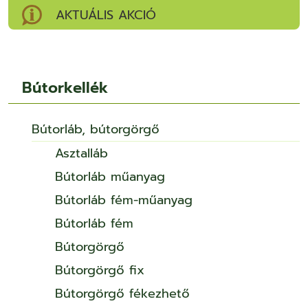
AKTUÁLIS AKCIÓ
Bútorkellék
Bútorláb, bútorgörgő
Asztalláb
Bútorláb műanyag
Bútorláb fém-műanyag
Bútorláb fém
Bútorgörgő
Bútorgörgő fix
Bútorgörgő fékezhető