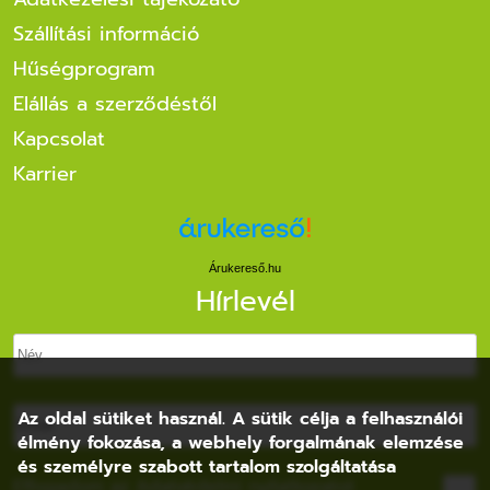
Szállítási információ
Hűségprogram
Elállás a szerződéstől
Kapcsolat
Karrier
Árukereső.hu
Hírlevél
Az oldal sütiket használ. A sütik célja a felhasználói
élmény fokozása, a webhely forgalmának elemzése
és személyre szabott tartalom szolgáltatása
Elfogadom az
Adatvédelmi nyilatkozatot