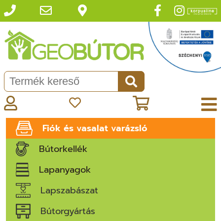
Fiók és vasalat varázsló
Bútorkellék
Lapanyagok
Lapszabászat
Bútorgyártás