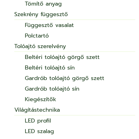
Tömítő anyag
Szekrény függesztő
Függesztő vasalat
Polctartó
Tolóajtó szerelvény
Beltéri tolóajtó görgő szett
Beltéri tolóajtó sín
Gardrób tolóajtó görgő szett
Gardrób tolóajtó sín
Kiegészítők
Világítástechnika
LED profil
LED szalag