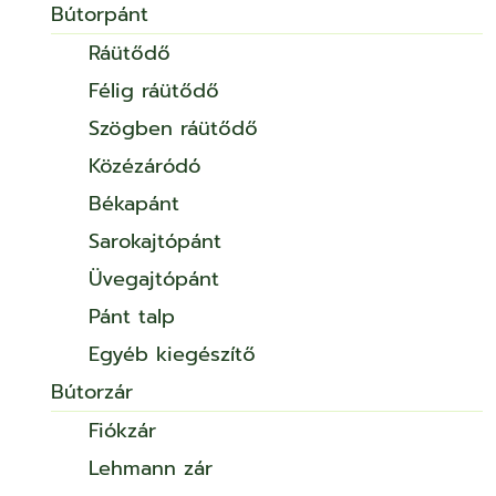
Bútorpánt
Ráütődő
Félig ráütődő
Szögben ráütődő
Közézáródó
Békapánt
Sarokajtópánt
Üvegajtópánt
Pánt talp
Egyéb kiegészítő
Bútorzár
Fiókzár
Lehmann zár