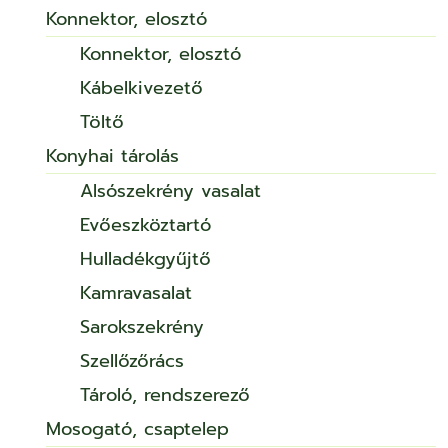
Konnektor, elosztó
Konnektor, elosztó
Kábelkivezető
Töltő
Konyhai tárolás
Alsószekrény vasalat
Evőeszköztartó
Hulladékgyűjtő
Kamravasalat
Sarokszekrény
Szellőzőrács
Tároló, rendszerező
Mosogató, csaptelep