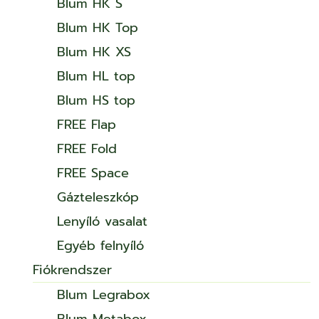
Blum HK S
Blum HK Top
Blum HK XS
Blum HL top
Blum HS top
FREE Flap
FREE Fold
FREE Space
Gázteleszkóp
Lenyíló vasalat
Egyéb felnyíló
Fiókrendszer
Blum Legrabox
Blum Metabox