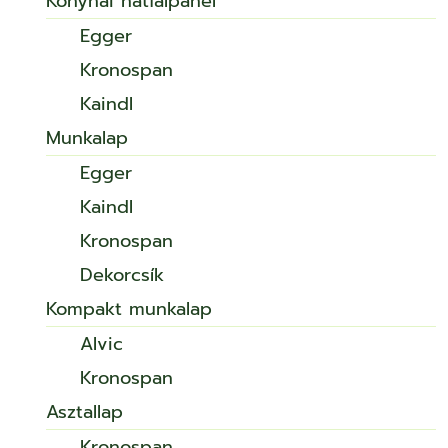
Konyhai hátfalpanel
Egger
Kronospan
Kaindl
Munkalap
Egger
Kaindl
Kronospan
Dekorcsík
Kompakt munkalap
Alvic
Kronospan
Asztallap
Kronospan