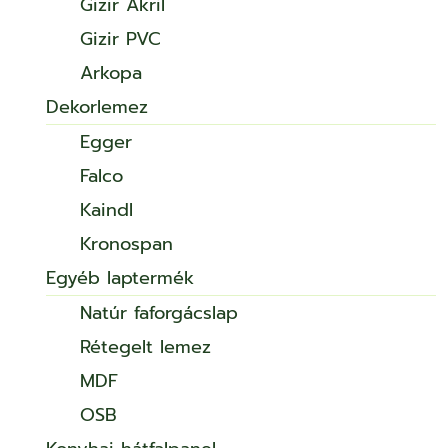
Gizir Akril
Gizir PVC
Arkopa
Dekorlemez
Egger
Falco
Kaindl
Kronospan
Egyéb laptermék
Natúr faforgácslap
Rétegelt lemez
MDF
OSB