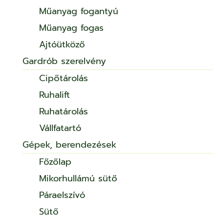
Műanyag fogantyú
Műanyag fogas
Ajtóütköző
Gardrób szerelvény
Cipőtárolás
Ruhalift
Ruhatárolás
Vállfatartó
Gépek, berendezések
Főzőlap
Mikorhullámú sütő
Páraelszívó
Sütő