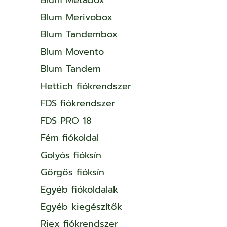
Blum Merivobox
Blum Tandembox
Blum Movento
Blum Tandem
Hettich fiókrendszer
FDS fiókrendszer
FDS PRO 18
Fém fiókoldal
Golyós fióksín
Görgős fióksín
Egyéb fiókoldalak
Egyéb kiegészítők
Riex fiókrendszer