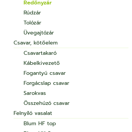
Redőnyzár
Rúdzár
Tolózár
Üvegajtózár
Csavar, kötőelem
Csavartakaró
Kábelkivezető
Fogantyú csavar
Forgácslap csavar
Sarokvas
Összehúzó csavar
Felnyíló vasalat
Blum HF top