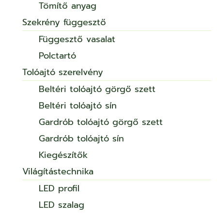
Tömítő anyag
Szekrény függesztő
Függesztő vasalat
Polctartó
Tolóajtó szerelvény
Beltéri tolóajtó görgő szett
Beltéri tolóajtó sín
Gardrób tolóajtó görgő szett
Gardrób tolóajtó sín
Kiegészítők
Világítástechnika
LED profil
LED szalag