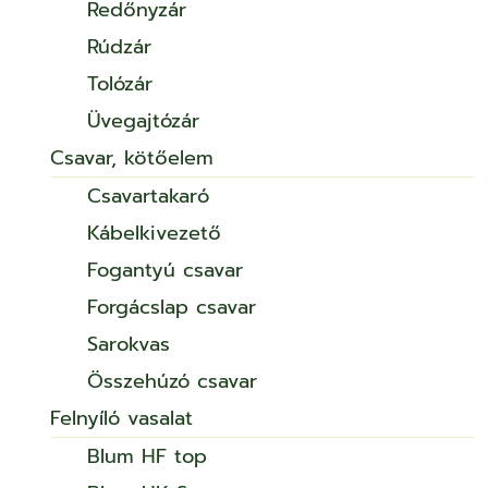
Redőnyzár
Rúdzár
Tolózár
Üvegajtózár
Csavar, kötőelem
Csavartakaró
Kábelkivezető
Fogantyú csavar
Forgácslap csavar
Sarokvas
Összehúzó csavar
Felnyíló vasalat
Blum HF top