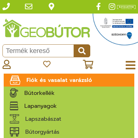
Fiók és vasalat varázsló
Bútorkellék
Lapanyagok
Lapszabászat
Bútorgyártás