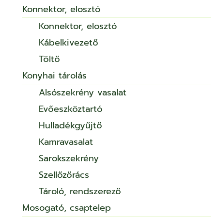
Konnektor, elosztó
Konnektor, elosztó
Kábelkivezető
Töltő
Konyhai tárolás
Alsószekrény vasalat
Evőeszköztartó
Hulladékgyűjtő
Kamravasalat
Sarokszekrény
Szellőzőrács
Tároló, rendszerező
Mosogató, csaptelep