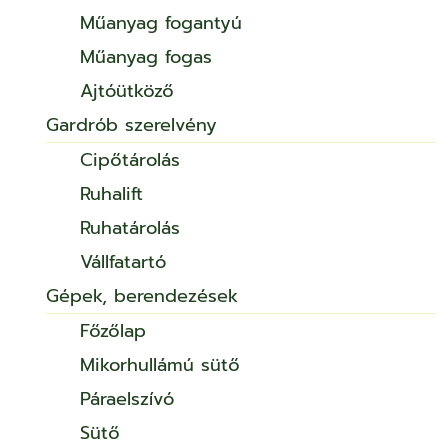
Műanyag fogantyú
Műanyag fogas
Ajtóütköző
Gardrób szerelvény
Cipőtárolás
Ruhalift
Ruhatárolás
Vállfatartó
Gépek, berendezések
Főzőlap
Mikorhullámú sütő
Páraelszívó
Sütő