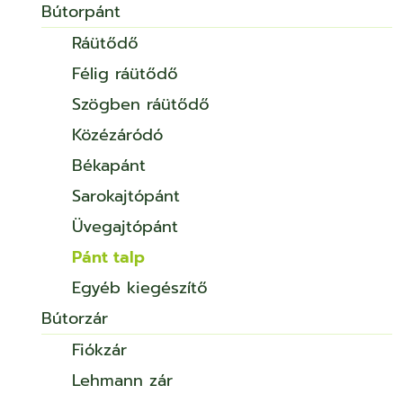
Bútorpánt
Ráütődő
Félig ráütődő
Szögben ráütődő
Közézáródó
Békapánt
Sarokajtópánt
Üvegajtópánt
Pánt talp
Egyéb kiegészítő
Bútorzár
Fiókzár
Lehmann zár