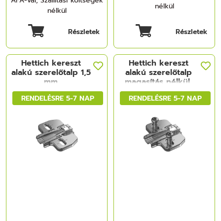
ÁFÁ-val, Szállítási költségek
nélkül
nélkül
Részletek
Részletek
Hettich kereszt
Hettich kereszt
alakú szerelőtalp 1,5
alakú szerelőtalp
mm
magasítás nélkül,
előszerelt Euro
RENDELÉSRE 5-7 NAP
RENDELÉSRE 5-7 NAP
csavarokkal