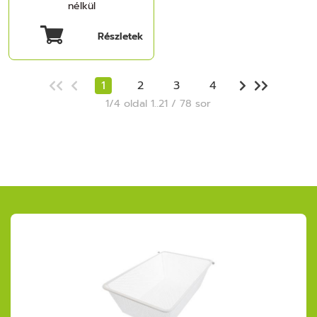
nélkül
Részletek
1
2
3
4
1/4 oldal 1..21 / 78 sor