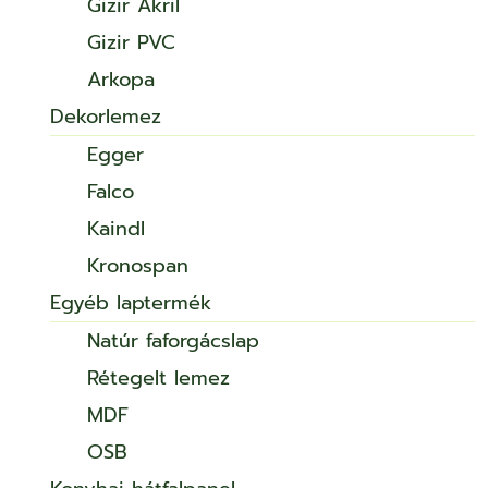
Gizir Akril
Gizir PVC
Arkopa
Dekorlemez
Egger
Falco
Kaindl
Kronospan
Egyéb laptermék
Natúr faforgácslap
Rétegelt lemez
MDF
OSB