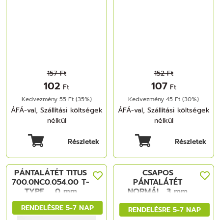
157 Ft
152 Ft
102
107
Ft
Ft
Kedvezmény 55 Ft (35%)
Kedvezmény 45 Ft (30%)
ÁFÁ-val, Szállítási költségek
ÁFÁ-val, Szállítási költségek
nélkül
nélkül
Részletek
Részletek
PÁNTALÁTÉT TITUS
CSAPOS
700.0NC0.054.00 T-
PÁNTALÁTÉT
TYPE, , 0 mm
NORMÁL, 3 mm
EUROCSAVARRAL
B2V7H39 NIKKEL
RENDELÉSRE 5-7 NAP
NIKKEL
FÉM
RENDELÉSRE 5-7 NAP