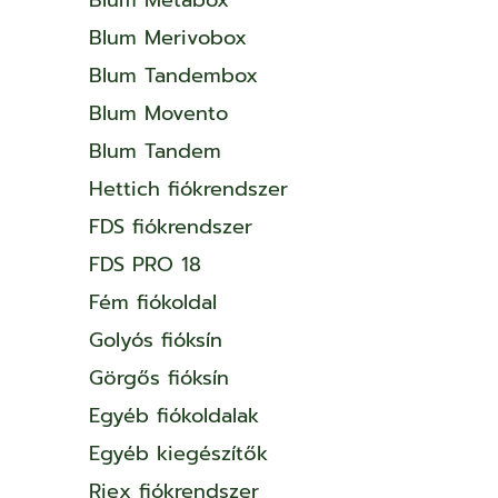
Blum Merivobox
Blum Tandembox
Blum Movento
Blum Tandem
Hettich fiókrendszer
FDS fiókrendszer
FDS PRO 18
Fém fiókoldal
Golyós fióksín
Görgős fióksín
Egyéb fiókoldalak
Egyéb kiegészítők
Riex fiókrendszer