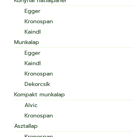
Konyhai hátfalpanel
Egger
Kronospan
Kaindl
Munkalap
Egger
Kaindl
Kronospan
Dekorcsík
Kompakt munkalap
Alvic
Kronospan
Asztallap
Kronospan