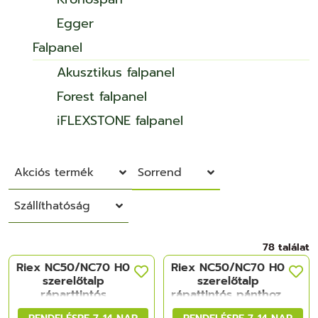
Egger
Falpanel
Akusztikus falpanel
Forest falpanel
iFLEXSTONE falpanel
Akciós termék
Sorrend
Szállíthatóság
78 találat
Riex NC50/NC70 H0
Riex NC50/NC70 H0
szerelőtalp
szerelőtalp
ráparttintós
rápattintós pánthoz,
pánthoz, csavaros
excenteres csavaros
RENDELÉSRE 7-14 NAP
RENDELÉSRE 7-14 NAP