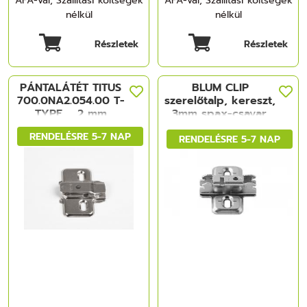
ÁFÁ-val, Szállítási költségek
ÁFÁ-val, Szállítási költségek
nélkül
nélkül
Részletek
Részletek
PÁNTALÁTÉT TITUS
BLUM CLIP
700.0NA2.054.00 T-
szerelőtalp, kereszt,
TYPE, , 2 mm
3mm spax-csavar,
CSAVAR NÉLKÜL
MÁ: hosszlyuk
RENDELÉSRE 5-7 NAP
NIKKEL
RENDELÉSRE 5-7 NAP