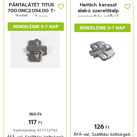
PÁNTALÁTÉT TITUS
Hettich kereszt
700.0NC2.054.00 T-
alakú szerelőtalp
TYPE, , 2 mm
magasítás nélkül
EUROCSAVARRAL
RENDELÉSRE 5-7 NAP
NIKKEL
RENDELÉSRE 5-7 NAP
160 Ft
117
Ft
126
Ft
Kedvezmény 43 Ft (27%)
ÁFÁ-val, Szállítási költségek