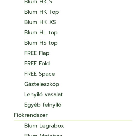
Blum HK S
Blum HK Top
Blum HK XS
Blum HL top
Blum HS top
FREE Flap
FREE Fold
FREE Space
Gázteleszkóp
Lenyíló vasalat
Egyéb felnyíló
Fiókrendszer
Blum Legrabox
Blum Metabox