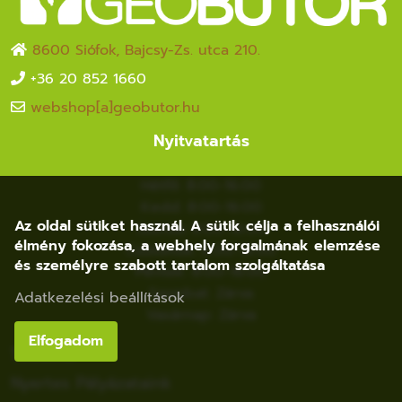
8600 Siófok, Bajcsy-Zs. utca 210.
+36 20 852 1660
webshop[a]geobutor.hu
Nyitvatartás
Hétfő: 8:00-16:00
Kedd: 8:00-16:00
Az oldal sütiket használ. A sütik célja a felhasználói
Szerda: 8:00-16:00
élmény fokozása, a webhely forgalmának elemzése
Csütörtök: 8:00-16:00
és személyre szabott tartalom szolgáltatása
Péntek: 8:00-16:00
Szombat: Zárva
Adatkezelési beállítások
Vasárnap: Zárva
Elfogadom
Tudástár
Nyertes Pályázataink