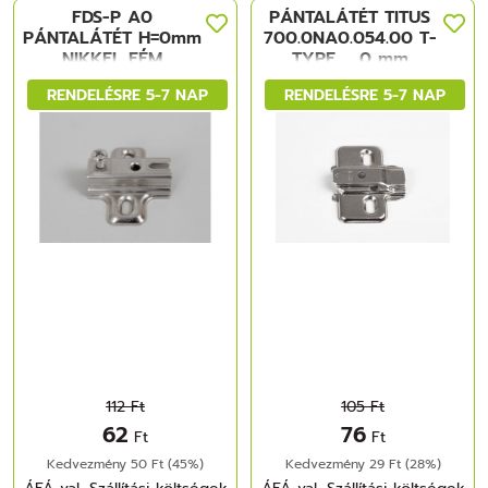
FDS-P A0
PÁNTALÁTÉT TITUS
PÁNTALÁTÉT H=0mm
700.0NA0.054.00 T-
NIKKEL FÉM
TYPE, , 0 mm
CSAVAR NÉLKÜL
RENDELÉSRE 5-7 NAP
RENDELÉSRE 5-7 NAP
NIKKEL
112 Ft
105 Ft
62
76
Ft
Ft
Kedvezmény 50 Ft (45%)
Kedvezmény 29 Ft (28%)