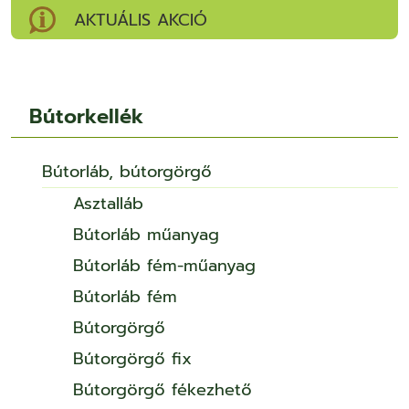
AKTUÁLIS AKCIÓ
Bútorkellék
Bútorláb, bútorgörgő
Asztalláb
Bútorláb műanyag
Bútorláb fém-műanyag
Bútorláb fém
Bútorgörgő
Bútorgörgő fix
Bútorgörgő fékezhető