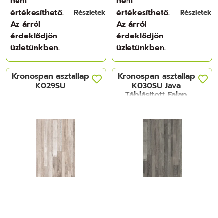
nem
nem
értékesíthető.
értékesíthető.
Részletek
Részletek
Az árról
Az árról
érdeklődjön
érdeklődjön
üzletünkben.
üzletünkben.
Kronospan asztallap
Kronospan asztallap
K029SU
K030SU Java
Táblásított Falap
4100x900x38 mm