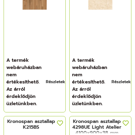
A termék
A termék
webáruházban
webáruházban
nem
nem
értékesíthető.
értékesíthető.
Részletek
Részletek
Az árról
Az árról
érdeklődjön
érdeklődjön
üzletünkben.
üzletünkben.
Kronospan asztallap
Kronospan asztallap
K215BS
4298UE Light Atelier
4100x900x38 mm