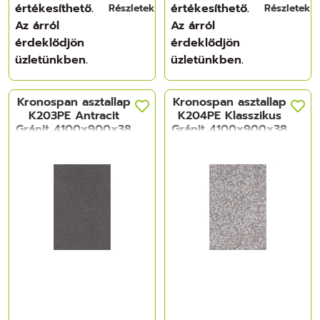
értékesíthető.
értékesíthető.
Részletek
Részletek
Az árról
Az árról
érdeklődjön
érdeklődjön
üzletünkben.
üzletünkben.
Kronospan asztallap
Kronospan asztallap
K203PE Antracit
K204PE Klasszikus
Gránit 4100x900x38
Gránit 4100x900x38
mm
mm