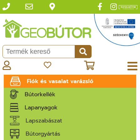
Fiók és vasalat varázsló
Bútorkellék
Lapanyagok
Lapszabászat
Bútorgyártás