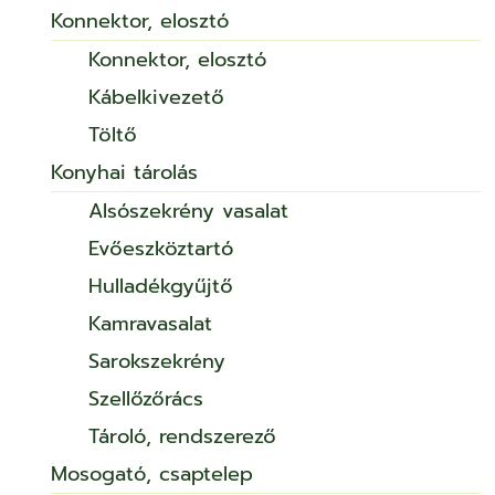
Konnektor, elosztó
Konnektor, elosztó
Kábelkivezető
Töltő
Konyhai tárolás
Alsószekrény vasalat
Evőeszköztartó
Hulladékgyűjtő
Kamravasalat
Sarokszekrény
Szellőzőrács
Tároló, rendszerező
Mosogató, csaptelep