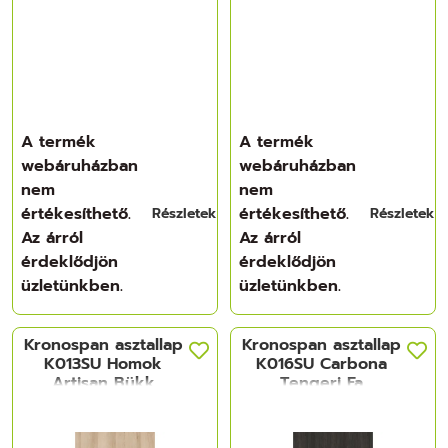
A termék
A termék
webáruházban
webáruházban
nem
nem
értékesíthető.
értékesíthető.
Részletek
Részletek
Az árról
Az árról
érdeklődjön
érdeklődjön
üzletünkben.
üzletünkben.
Kronospan asztallap
Kronospan asztallap
K013SU Homok
K016SU Carbona
Artisan Bükk
Tengeri Fa
4100x900x38 mm
4100x900x38 mm