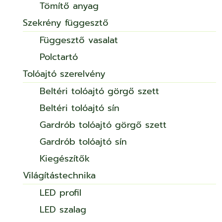
Tömítő anyag
Szekrény függesztő
Függesztő vasalat
Polctartó
Tolóajtó szerelvény
Beltéri tolóajtó görgő szett
Beltéri tolóajtó sín
Gardrób tolóajtó görgő szett
Gardrób tolóajtó sín
Kiegészítők
Világítástechnika
LED profil
LED szalag