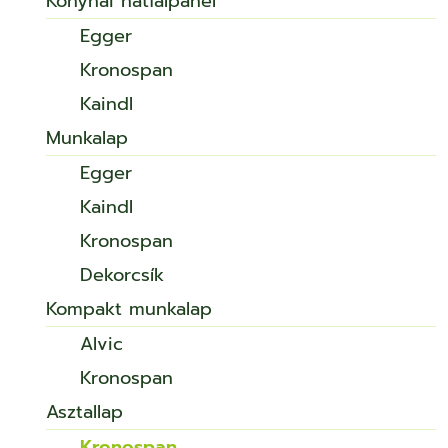
Konyhai hátfalpanel
Egger
Kronospan
Kaindl
Munkalap
Egger
Kaindl
Kronospan
Dekorcsík
Kompakt munkalap
Alvic
Kronospan
Asztallap
Kronospan