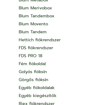
Blum Merivobox
Blum Tandembox
Blum Movento
Blum Tandem
Hettich fiókrendszer
FDS fiókrendszer
FDS PRO 18
Fém fiókoldal
Golyós fióksín
Görgős fióksín
Egyéb fiókoldalak
Egyéb kiegészítők
Riex fiókrendszer