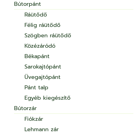
Bútorpánt
Ráütődő
Félig ráütődő
Szögben ráütődő
Közézáródó
Békapánt
Sarokajtópánt
Üvegajtópánt
Pánt talp
Egyéb kiegészítő
Bútorzár
Fiókzár
Lehmann zár