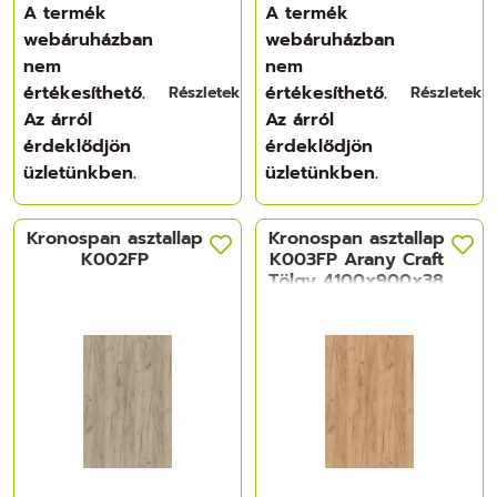
A termék
A termék
webáruházban
webáruházban
nem
nem
értékesíthető.
értékesíthető.
Részletek
Részletek
Az árról
Az árról
érdeklődjön
érdeklődjön
üzletünkben.
üzletünkben.
Kronospan asztallap
Kronospan asztallap
K002FP
K003FP Arany Craft
Tölgy 4100x900x38
mm