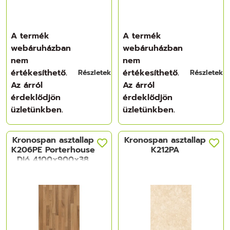
A termék
A termék
webáruházban
webáruházban
nem
nem
értékesíthető.
értékesíthető.
Részletek
Részletek
Az árról
Az árról
érdeklődjön
érdeklődjön
üzletünkben.
üzletünkben.
Kronospan asztallap
Kronospan asztallap
K206PE Porterhouse
K212PA
Dió 4100x900x38
mm