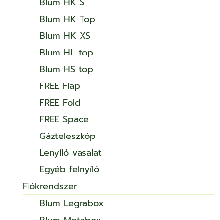
Blum HK S
Blum HK Top
Blum HK XS
Blum HL top
Blum HS top
FREE Flap
FREE Fold
FREE Space
Gázteleszkóp
Lenyíló vasalat
Egyéb felnyíló
Fiókrendszer
Blum Legrabox
Blum Metabox