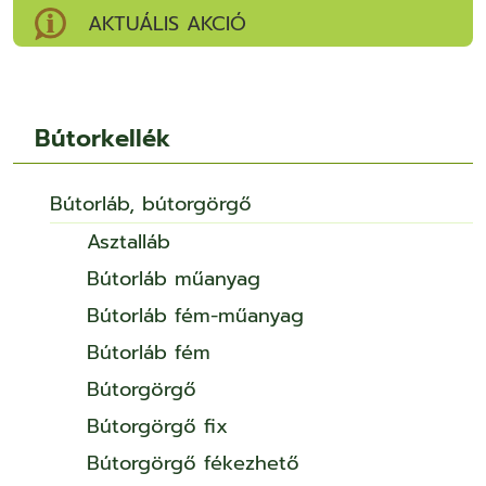
AKTUÁLIS AKCIÓ
Bútorkellék
Bútorláb, bútorgörgő
Asztalláb
Bútorláb műanyag
Bútorláb fém-műanyag
Bútorláb fém
Bútorgörgő
Bútorgörgő fix
Bútorgörgő fékezhető