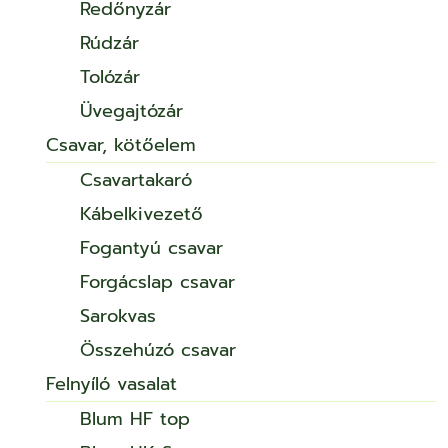
Redőnyzár
Rúdzár
Tolózár
Üvegajtózár
Csavar, kötőelem
Csavartakaró
Kábelkivezető
Fogantyú csavar
Forgácslap csavar
Sarokvas
Összehúzó csavar
Felnyíló vasalat
Blum HF top