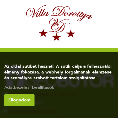
Az oldal sütiket használ. A sütik célja a felhasználói
élmény fokozása, a webhely forgalmának elemzése
és személyre szabott tartalom szolgáltatása
Adatkezelési beállítások
8600 Siófok, Bajcsy-Zs. utca 210.
Elfogadom
+36 20 852 1660
webshop[a]geobutor.hu