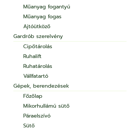
Műanyag fogantyú
Műanyag fogas
Ajtóütköző
Gardrób szerelvény
Cipőtárolás
Ruhalift
Ruhatárolás
Vállfatartó
Gépek, berendezések
Főzőlap
Mikorhullámú sütő
Páraelszívó
Sütő