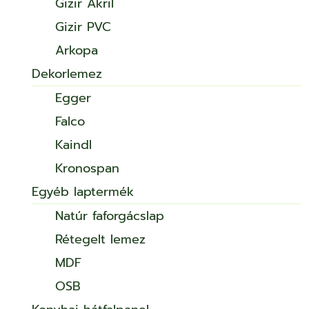
Gizir Akril
Gizir PVC
Arkopa
Dekorlemez
Egger
Falco
Kaindl
Kronospan
Egyéb laptermék
Natúr faforgácslap
Rétegelt lemez
MDF
OSB