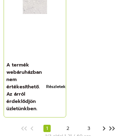
A termék
webáruházban
nem
értékesíthető.
Részletek
Az árról
érdeklődjön
üzletünkben.
1
2
3
1/3 oldal 1..21 / 60 sor