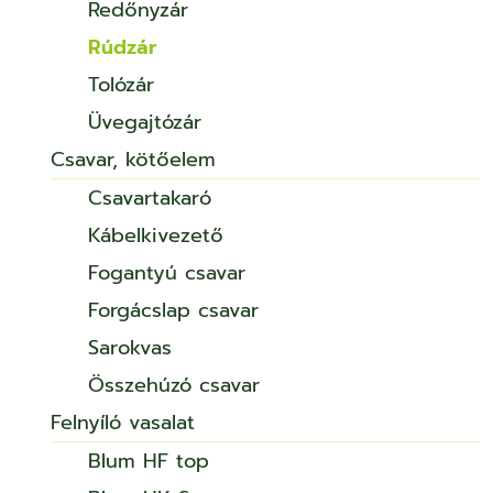
Redőnyzár
Rúdzár
Tolózár
Üvegajtózár
Csavar, kötőelem
Csavartakaró
Kábelkivezető
Fogantyú csavar
Forgácslap csavar
Sarokvas
Összehúzó csavar
Felnyíló vasalat
Blum HF top