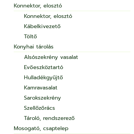
Konnektor, elosztó
Konnektor, elosztó
Kábelkivezető
Töltő
Konyhai tárolás
Alsószekrény vasalat
Evőeszköztartó
Hulladékgyűjtő
Kamravasalat
Sarokszekrény
Szellőzőrács
Tároló, rendszerező
Mosogató, csaptelep