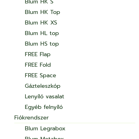
Blum HK S
Blum HK Top
Blum HK XS
Blum HL top
Blum HS top
FREE Flap
FREE Fold
FREE Space
Gázteleszkóp
Lenyíló vasalat
Egyéb felnyíló
Fiókrendszer
Blum Legrabox
Blum Metabox