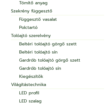
Tömítő anyag
Szekrény függesztő
Függesztő vasalat
Polctartó
Tolóajtó szerelvény
Beltéri tolóajtó görgő szett
Beltéri tolóajtó sín
Gardrób tolóajtó görgő szett
Gardrób tolóajtó sín
Kiegészítők
Világítástechnika
LED profil
LED szalag