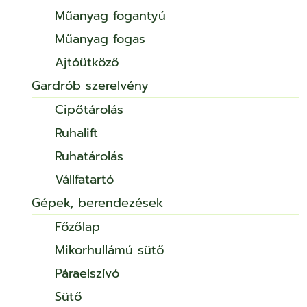
Műanyag fogantyú
Műanyag fogas
Ajtóütköző
Gardrób szerelvény
Cipőtárolás
Ruhalift
Ruhatárolás
Vállfatartó
Gépek, berendezések
Főzőlap
Mikorhullámú sütő
Páraelszívó
Sütő