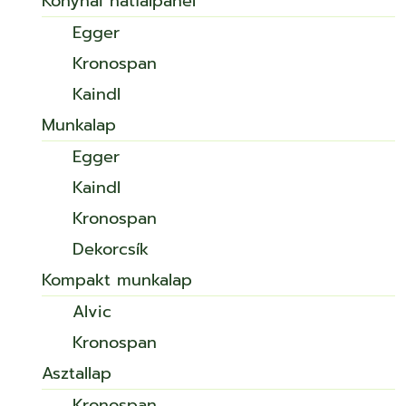
Konyhai hátfalpanel
Egger
Kronospan
Kaindl
Munkalap
Egger
Kaindl
Kronospan
Dekorcsík
Kompakt munkalap
Alvic
Kronospan
Asztallap
Kronospan