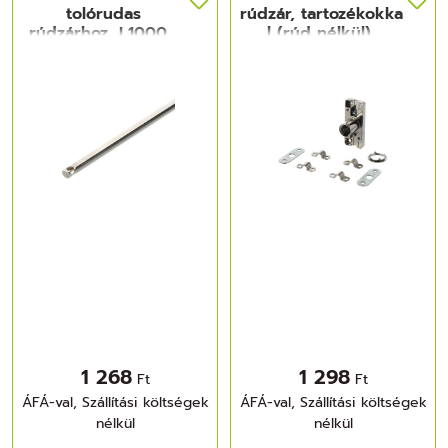
tolórudas
rúdzár, tartozékokka
rúdzárhoz, L1000 ,
l (rúd nélkül),
nikkelezett
nikkelezett
1 268
1 298
Ft
Ft
ÁFÁ-val, Szállítási költségek
ÁFÁ-val, Szállítási költségek
nélkül
nélkül