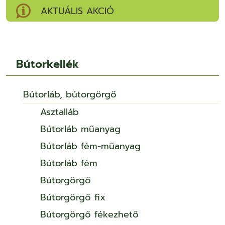
AKTUÁLIS AKCIÓ
Bútorkellék
Bútorláb, bútorgörgő
Asztalláb
Bútorláb műanyag
Bútorláb fém-műanyag
Bútorláb fém
Bútorgörgő
Bútorgörgő fix
Bútorgörgő fékezhető