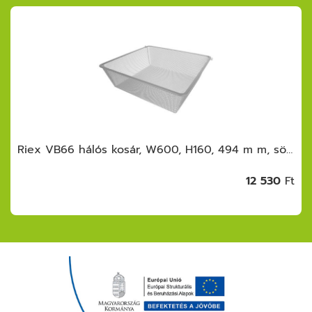
Riex VB66 hálós kosár, W600, H160, 494 m m, sötétszürke
12 530
Ft