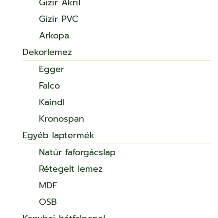
Gizir Akril
Gizir PVC
Arkopa
Dekorlemez
Egger
Falco
Kaindl
Kronospan
Egyéb laptermék
Natúr faforgácslap
Rétegelt lemez
MDF
OSB