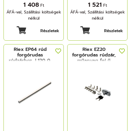
1 408
1 521
Ft
Ft
ÁFÁ-val, Szállítási költségek
ÁFÁ-val, Szállítási költségek
nélkül
nélkül
Részletek
Részletek
Riex EP64 rúd
Riex EZ20
forgórudas
forgórudas rúdzár,
rúdzárhoz, L120 0,
műanyag fej ű
nikkelezett
kulccsal és
tartozékokkal (rúd
nélkül)