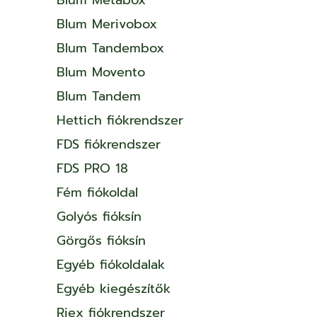
Blum Merivobox
Blum Tandembox
Blum Movento
Blum Tandem
Hettich fiókrendszer
FDS fiókrendszer
FDS PRO 18
Fém fiókoldal
Golyós fióksín
Görgős fióksín
Egyéb fiókoldalak
Egyéb kiegészítők
Riex fiókrendszer