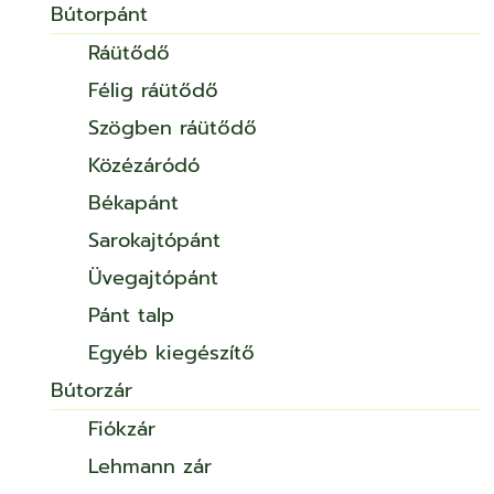
Bútorpánt
Ráütődő
Félig ráütődő
Szögben ráütődő
Közézáródó
Békapánt
Sarokajtópánt
Üvegajtópánt
Pánt talp
Egyéb kiegészítő
Bútorzár
Fiókzár
Lehmann zár