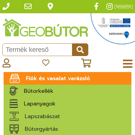
Fiók és vasalat varázsló
Bútorkellék
Lapanyagok
Lapszabászat
Bútorgyártás