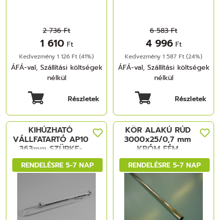
2 736 Ft
6 583 Ft
1 610
4 996
Ft
Ft
Kedvezmény 1 126 Ft (41%)
Kedvezmény 1 587 Ft (24%)
ÁFÁ-val, Szállítási költségek
ÁFÁ-val, Szállítási költségek
nélkül
nélkül
Részletek
Részletek
KIHÚZHATÓ
KÖR ALAKÚ RÚD
VÁLLFATARTÓ AP10
3000x25/0,7 mm
363mm SZÜRKE-
KRÓM FÉM
KRÓM FÉM-
RENDELÉSRE 5-7 NAP
RENDELÉSRE 5-7 NAP
MÜANYAG