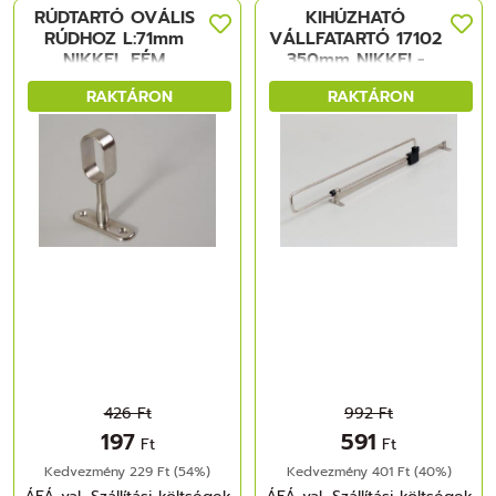
RÚDTARTÓ OVÁLIS
KIHÚZHATÓ
RÚDHOZ L:71mm
VÁLLFATARTÓ 17102
NIKKEL FÉM
350mm NIKKEL-
FEKETE FÉM-
RAKTÁRON
RAKTÁRON
MÜANYAG
426 Ft
992 Ft
197
591
Ft
Ft
Kedvezmény 229 Ft (54%)
Kedvezmény 401 Ft (40%)