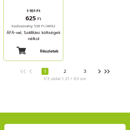
1 161 Ft
625
Ft
Kedvezmény 536 Ft (46%)
ÁFÁ-val, Szállítási költségek
nélkül
Részletek
1
2
3
1/3 oldal 1..21 / 63 sor