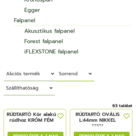
Egger
Falpanel
Akusztikus falpanel
Forest falpanel
iFLEXSTONE falpanel
Akciós termék
Sorrend
Szállíthatóság
63 találat
RÚDTARTÓ Kör alakú
RÚDTARTÓ OVÁLIS
rúdhoz KRÓM FÉM
L:44mm NIKKEL
12101
RENDELÉSRE 5-7 NAP
RENDELÉSRE 5-7 NAP