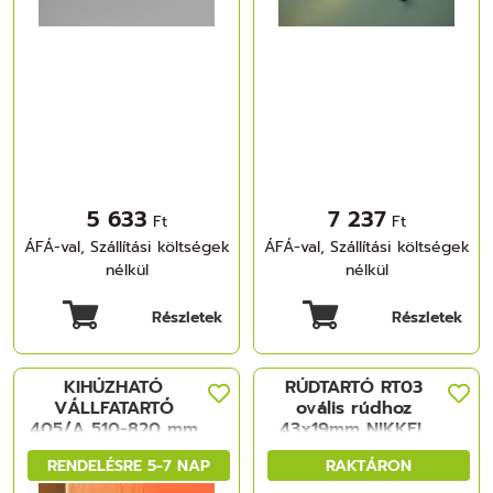
5 633
7 237
Ft
Ft
ÁFÁ-val, Szállítási költségek
ÁFÁ-val, Szállítási költségek
nélkül
nélkül
Részletek
Részletek
KIHÚZHATÓ
RÚDTARTÓ RT03
VÁLLFATARTÓ
ovális rúdhoz
405/A 510-820 mm
43x19mm NIKKEL
ALUMÍNIUM
FÉM
RENDELÉSRE 5-7 NAP
RAKTÁRON