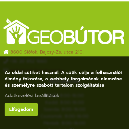
8600 Siófok, Bajcsy-Zs. utca 210.
+36 20 852 1660
webshop[a]geobutor.hu
Az oldal sütiket használ. A sütik célja a felhasználói
élmény fokozása, a webhely forgalmának elemzése
Nyitvatartás
és személyre szabott tartalom szolgáltatása
Hétfő: 8:00-16:00
Adatkezelési beállítások
Kedd: 8:00-16:00
Szerda: 8:00-16:00
Elfogadom
Csütörtök: 8:00-16:00
Péntek: 8:00-16:00