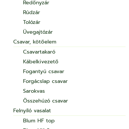
Redőnyzár
Rúdzár
Tolózár
Üvegajtózár
Csavar, kötőelem
Csavartakaró
Kábelkivezető
Fogantyú csavar
Forgácslap csavar
Sarokvas
Összehúzó csavar
Felnyíló vasalat
Blum HF top