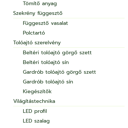
Tömítő anyag
Szekrény függesztő
Függesztő vasalat
Polctartó
Tolóajtó szerelvény
Beltéri tolóajtó görgő szett
Beltéri tolóajtó sín
Gardrób tolóajtó görgő szett
Gardrób tolóajtó sín
Kiegészítők
Világítástechnika
LED profil
LED szalag