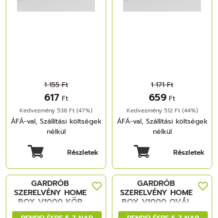
1 155 Ft
1 171 Ft
617
659
Ft
Ft
Kedvezmény 538 Ft (47%)
Kedvezmény 512 Ft (44%)
ÁFÁ-val, Szállítási költségek
ÁFÁ-val, Szállítási költségek
nélkül
nélkül
Részletek
Részletek
GARDRÓB
GARDRÓB
SZERELVÉNY HOME
SZERELVÉNY HOME
BOX V1000 KÖR
BOX V1000 OVÁL
VÁLLFATARTÓ RÚD
RENDELÉSRE 5-7 NAP
RENDELÉSRE 5-7 NAP