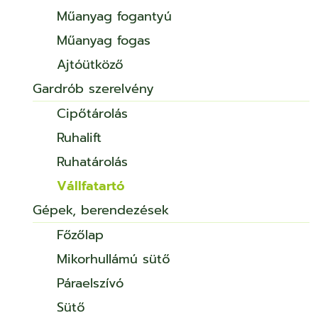
Műanyag fogantyú
Műanyag fogas
Ajtóütköző
Gardrób szerelvény
Cipőtárolás
Ruhalift
Ruhatárolás
Vállfatartó
Gépek, berendezések
Főzőlap
Mikorhullámú sütő
Páraelszívó
Sütő