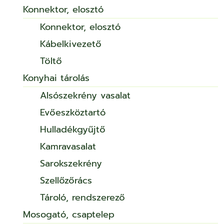
Konnektor, elosztó
Konnektor, elosztó
Kábelkivezető
Töltő
Konyhai tárolás
Alsószekrény vasalat
Evőeszköztartó
Hulladékgyűjtő
Kamravasalat
Sarokszekrény
Szellőzőrács
Tároló, rendszerező
Mosogató, csaptelep