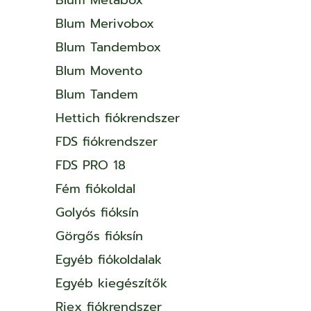
Blum Merivobox
Blum Tandembox
Blum Movento
Blum Tandem
Hettich fiókrendszer
FDS fiókrendszer
FDS PRO 18
Fém fiókoldal
Golyós fióksín
Görgős fióksín
Egyéb fiókoldalak
Egyéb kiegészítők
Riex fiókrendszer