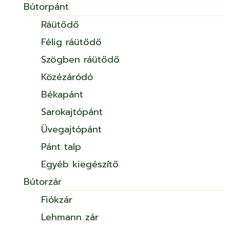
Bútorpánt
Ráütődő
Félig ráütődő
Szögben ráütődő
Közézáródó
Békapánt
Sarokajtópánt
Üvegajtópánt
Pánt talp
Egyéb kiegészítő
Bútorzár
Fiókzár
Lehmann zár