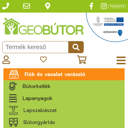
Fiók és vasalat varázsló
Bútorkellék
Lapanyagok
Lapszabászat
Bútorgyártás