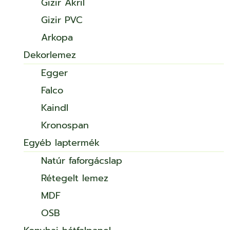
Gizir Akril
Gizir PVC
Arkopa
Dekorlemez
Egger
Falco
Kaindl
Kronospan
Egyéb laptermék
Natúr faforgácslap
Rétegelt lemez
MDF
OSB