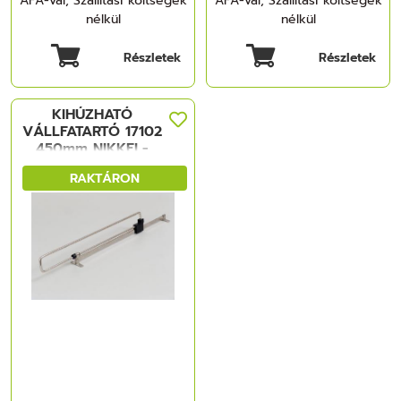
ÁFÁ-val, Szállítási költségek
ÁFÁ-val, Szállítási költségek
nélkül
nélkül
Részletek
Részletek
KIHÚZHATÓ
VÁLLFATARTÓ 17102
450mm NIKKEL-
FEKETE FÉM-
RAKTÁRON
MÜANYAG