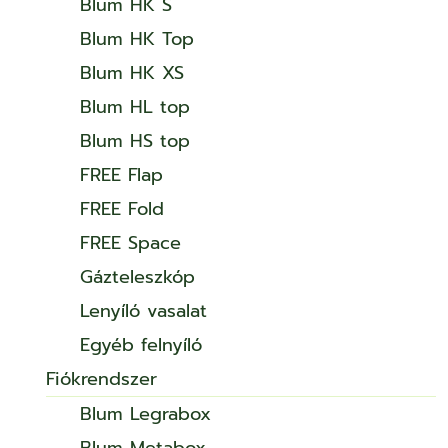
Blum HK S
Blum HK Top
Blum HK XS
Blum HL top
Blum HS top
FREE Flap
FREE Fold
FREE Space
Gázteleszkóp
Lenyíló vasalat
Egyéb felnyíló
Fiókrendszer
Blum Legrabox
Blum Metabox