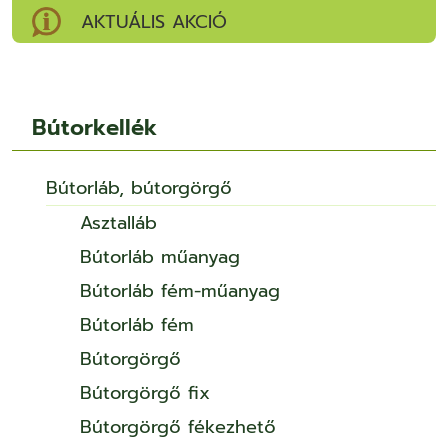
AKTUÁLIS AKCIÓ
Bútorkellék
Bútorláb, bútorgörgő
Asztalláb
Bútorláb műanyag
Bútorláb fém-műanyag
Bútorláb fém
Bútorgörgő
Bútorgörgő fix
Bútorgörgő fékezhető