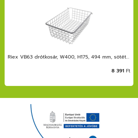
Riex VB63 drótkosár, W400, H175, 494 mm, sötétszürke
8 391
Ft