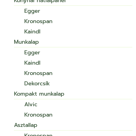
Konyhai hátfalpanel
Egger
Kronospan
Kaindl
Munkalap
Egger
Kaindl
Kronospan
Dekorcsík
Kompakt munkalap
Alvic
Kronospan
Asztallap
Kronospan