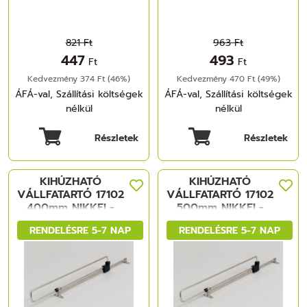
821 Ft
963 Ft
447
493
Ft
Ft
Kedvezmény 374 Ft (46%)
Kedvezmény 470 Ft (49%)
ÁFÁ-val, Szállítási költségek
ÁFÁ-val, Szállítási költségek
nélkül
nélkül
Részletek
Részletek
KIHÚZHATÓ
KIHÚZHATÓ
VÁLLFATARTÓ 17102
VÁLLFATARTÓ 17102
400mm NIKKEL-
500mm NIKKEL-
FEKETE FÉM-
FEKETE FÉM-
RENDELÉSRE 5-7 NAP
RENDELÉSRE 5-7 NAP
MÜANYAG
MÜANYAG