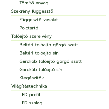
Tömítő anyag
Szekrény függesztő
Függesztő vasalat
Polctartó
Tolóajtó szerelvény
Beltéri tolóajtó görgő szett
Beltéri tolóajtó sín
Gardrób tolóajtó görgő szett
Gardrób tolóajtó sín
Kiegészítők
Világítástechnika
LED profil
LED szalag