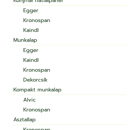
Konyhai hátfalpanel
Egger
Kronospan
Kaindl
Munkalap
Egger
Kaindl
Kronospan
Dekorcsík
Kompakt munkalap
Alvic
Kronospan
Asztallap
Kronospan