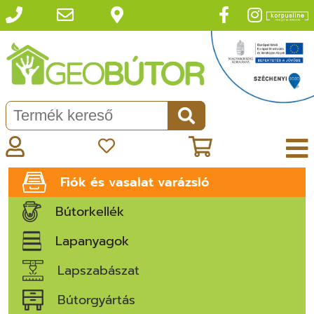
Fiók és vasalat varázsló
Bútorkellék
Lapanyagok
Lapszabászat
Bútorgyártás