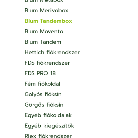
Blum Merivobox
Blum Tandembox
Blum Movento
Blum Tandem
Hettich fiókrendszer
FDS fiókrendszer
FDS PRO 18
Fém fiókoldal
Golyós fióksín
Görgős fióksín
Egyéb fiókoldalak
Egyéb kiegészítők
Riex fiókrendszer