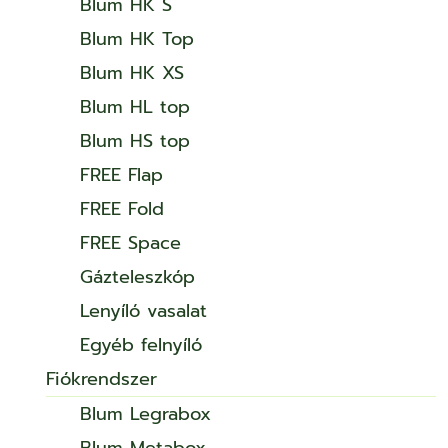
Blum HK S
Blum HK Top
Blum HK XS
Blum HL top
Blum HS top
FREE Flap
FREE Fold
FREE Space
Gázteleszkóp
Lenyíló vasalat
Egyéb felnyíló
Fiókrendszer
Blum Legrabox
Blum Metabox