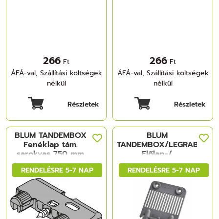
266
266
Ft
Ft
ÁFÁ-val, Szállítási költségek
ÁFÁ-val, Szállítási költségek
nélkül
nélkül
Részletek
Részletek
BLUM TANDEMBOX
BLUM
Fenéklap tám.
TANDEMBOX/LEGRABOX
sarokvas 750 mm
Előlap-/
szélességtől
fenéklapstabilizálás
RENDELÉSRE 5-7 NAP
RENDELÉSRE 5-7 NAP
szükségesBepréselé
EXPANDO