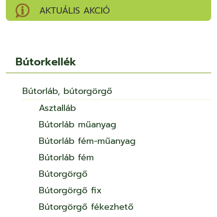
AKTUÁLIS AKCIÓ
Bútorkellék
Bútorláb, bútorgörgő
Asztalláb
Bútorláb műanyag
Bútorláb fém-műanyag
Bútorláb fém
Bútorgörgő
Bútorgörgő fix
Bútorgörgő fékezhető