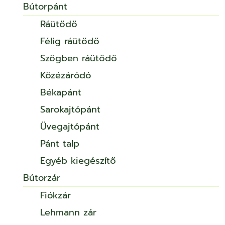
Bútorpánt
Ráütődő
Félig ráütődő
Szögben ráütődő
Közézáródó
Békapánt
Sarokajtópánt
Üvegajtópánt
Pánt talp
Egyéb kiegészítő
Bútorzár
Fiókzár
Lehmann zár