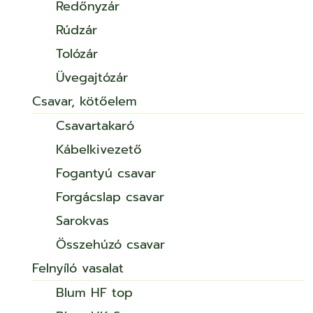
Redőnyzár
Rúdzár
Tolózár
Üvegajtózár
Csavar, kötőelem
Csavartakaró
Kábelkivezető
Fogantyú csavar
Forgácslap csavar
Sarokvas
Összehúzó csavar
Felnyíló vasalat
Blum HF top