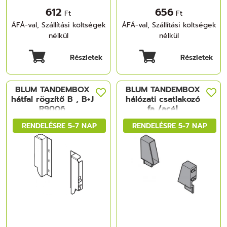
612
656
Ft
Ft
ÁFÁ-val, Szállítási költségek
ÁFÁ-val, Szállítási költségek
nélkül
nélkül
Részletek
Részletek
BLUM TANDEMBOX
BLUM TANDEMBOX
hátfal rögzítő B , B+J
hálózati csatlakozó
R9006
fa /acél
világosszürke
hátfalhozmag. N (815
RENDELÉSRE 5-7 NAP
RENDELÉSRE 5-7 NAP
mm)