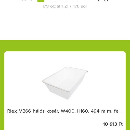
1/9 oldal 1..21 / 178 sor
Riex VB66 hálós kosár, W400, H160, 494 m m, fehér
10 913
Ft