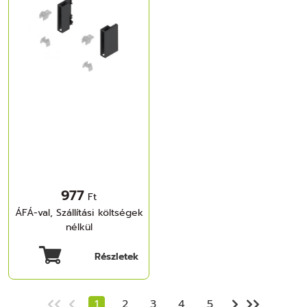
977
Ft
ÁFÁ-val, Szállítási költségek
nélkül
Részletek
1
2
3
4
5