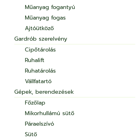
Műanyag fogantyú
Műanyag fogas
Ajtóütköző
Gardrób szerelvény
Cipőtárolás
Ruhalift
Ruhatárolás
Vállfatartó
Gépek, berendezések
Főzőlap
Mikorhullámú sütő
Páraelszívó
Sütő