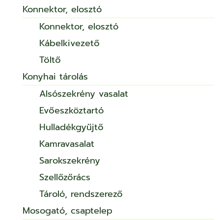
Konnektor, elosztó
Konnektor, elosztó
Kábelkivezető
Töltő
Konyhai tárolás
Alsószekrény vasalat
Evőeszköztartó
Hulladékgyűjtő
Kamravasalat
Sarokszekrény
Szellőzőrács
Tároló, rendszerező
Mosogató, csaptelep