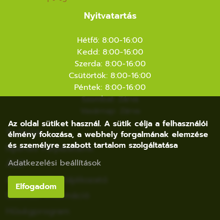
Nyitvatartás
Hétfő: 8:00-16:00
Kedd: 8:00-16:00
Szerda: 8:00-16:00
Csütörtök: 8:00-16:00
Péntek: 8:00-16:00
Szombat: Zárva
Vasárnap: Zárva
Az oldal sütiket használ. A sütik célja a felhasználói
Tudástár
élmény fokozása, a webhely forgalmának elemzése
és személyre szabott tartalom szolgáltatása
Nyertes Pályázataink
ÁSZF
Adatkezelési beállítások
Adatkezelési tájékozató
Elfogadom
Szállítási információ
Hűségprogram