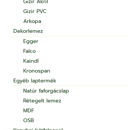
Gizir Akril
Gizir PVC
Arkopa
Dekorlemez
Egger
Falco
Kaindl
Kronospan
Egyéb laptermék
Natúr faforgácslap
Rétegelt lemez
MDF
OSB