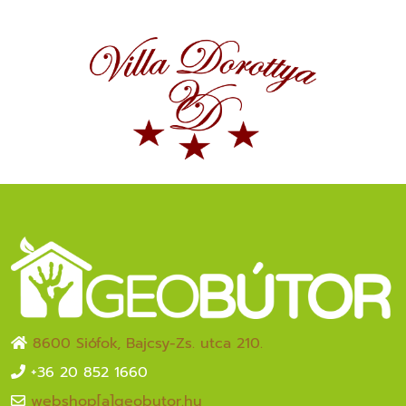
8600 Siófok, Bajcsy-Zs. utca 210.
+36 20 852 1660
webshop[a]geobutor.hu