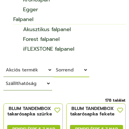
Egger
Falpanel
Akusztikus falpanel
Forest falpanel
iFLEXSTONE falpanel
Akciós termék
Sorrend
Szállíthatóság
178 találat
BLUM TANDEMBOX
BLUM TANDEMBOX
takarósapka szürke
takarósapka fekete
RENDELÉSRE 5-7 NAP
RENDELÉSRE 5-7 NAP