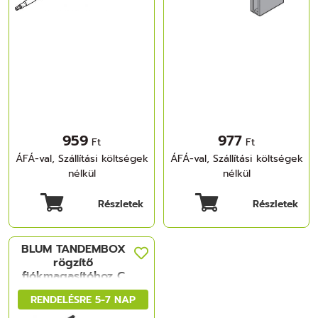
959
977
Ft
Ft
ÁFÁ-val, Szállítási költségek
ÁFÁ-val, Szállítási költségek
nélkül
nélkül
Részletek
Részletek
BLUM TANDEMBOX
rögzítő
fiókmagasítóhoz C
műanyag, B+J,
RENDELÉSRE 5-7 NAP
TANDEMBOX antaro
fekete