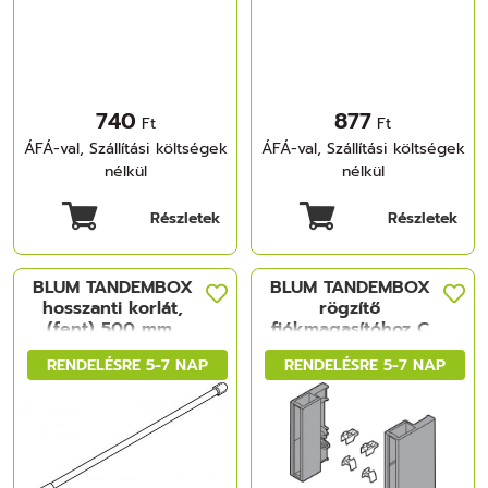
740
877
Ft
Ft
ÁFÁ-val, Szállítási költségek
ÁFÁ-val, Szállítási költségek
nélkül
nélkül
Részletek
Részletek
BLUM TANDEMBOX
BLUM TANDEMBOX
hosszanti korlát,
rögzítő
(fent) 500 mm,
fiókmagasítóhoz C
TANDEMBOX plus
műanyag, B+J,
RENDELÉSRE 5-7 NAP
RENDELÉSRE 5-7 NAP
TANDEMBOX antaro
fehér