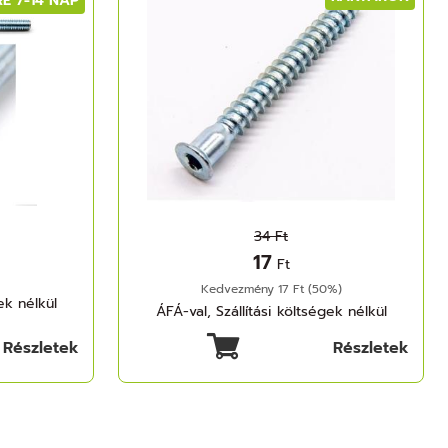
E 7-14 NAP
34 Ft
17
Ft
Kedvezmény 17 Ft (50%)
ek nélkül
ÁFÁ-val, Szállítási költségek nélkül
Részletek
Részletek