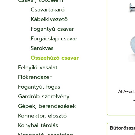
Csavar, kötőelem
Csavartakaró
Kábelkivezető
Fogantyú csavar
Forgácslap csavar
Sarokvas
Összehúzó csavar
Felnyíló vasalat
Fiókrendszer
Fogantyú, fogas
ÁFÁ-val,
Gardrób szerelvény
Gépek, berendezések
Konnektor, elosztó
Konyhai tárolás
Bútorössz