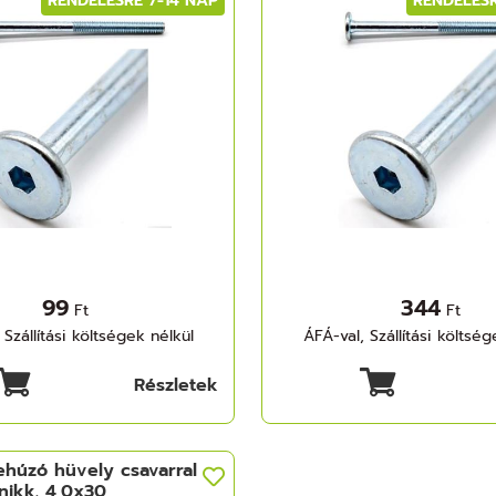
RENDELÉSRE 7-14 NAP
RENDELÉSR
99
344
Ft
Ft
 Szállítási költségek nélkül
ÁFÁ-val, Szállítási költség
Részletek
ehúzó hüvely csavarral
nikk. 4,0x30