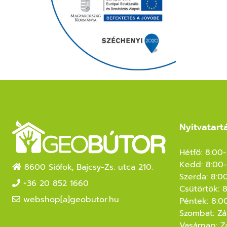
Nyitvatart
Hétfő: 8:00
Kedd: 8:00-
8600 Siófok, Bajcsy-Zs. utca 210.
Szerda: 8:0
+36 20 852 1660
Csütörtök: 
webshop[a]geobutor.hu
Péntek: 8:0
Szombat: Zá
Vasárnap: Z