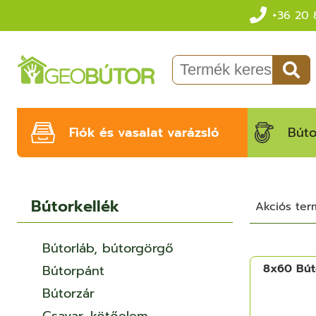
+36 20 
Fiók és vasalat varázsló
Búto
Bútorkellék
Akciós te
Bútorláb, bútorgörgő
8x60 Bút
Bútorpánt
Bútorzár