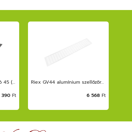
Riex GM70 evőeszköztartó 45 (372x474), G lobe softTouch, szürke
Riex GV44 alumínium szellőzőrács, 150x800 mm, fehér
 390
Ft
6 568
Ft