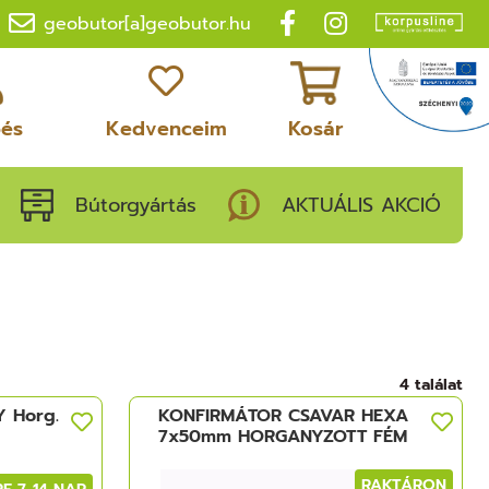
geobutor[a]geobutor.hu
pés
Kedvenceim
Kosár
Bútorgyártás
AKTUÁLIS AKCIÓ
4 találat
Y Horg.
KONFIRMÁTOR CSAVAR HEXA
7x50mm HORGANYZOTT FÉM
RAKTÁRON