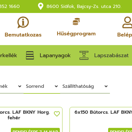
852 1660
8600 Siófok, Bajcsy-Zs. utca 210.
Hűségprogram
Bemutatkozas
Belé
rkellék
Lapanyagok
Lapszabászat
rmék
Sorrend
Szállíthatóság
orcs. LAF BKNY Horg.
6x150 Bútorcs. LAF BKN
fehér