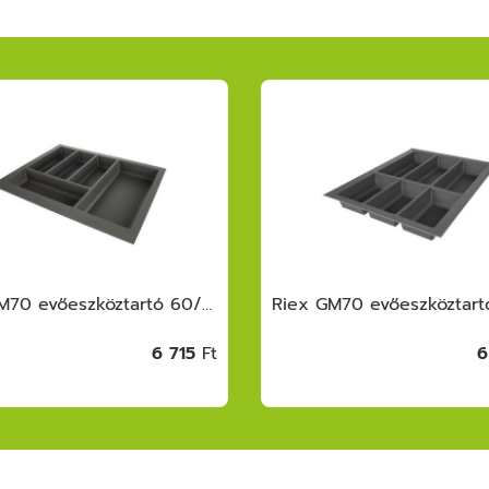
Riex GM70 evőeszköztartó 60/45 (522x474) , Globe softTouch, szürke
6 715
Ft
6