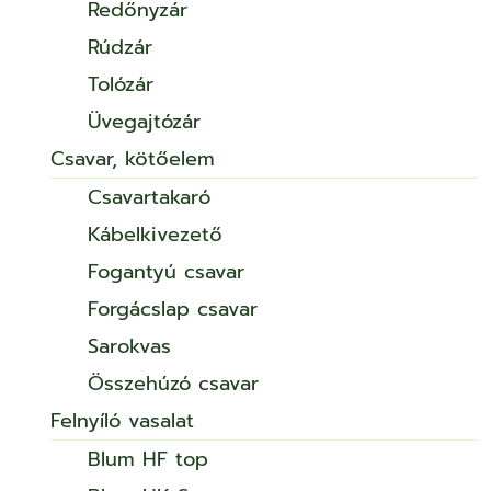
Redőnyzár
Rúdzár
Tolózár
Üvegajtózár
Csavar, kötőelem
Csavartakaró
Kábelkivezető
Fogantyú csavar
Forgácslap csavar
Sarokvas
Összehúzó csavar
Felnyíló vasalat
Blum HF top