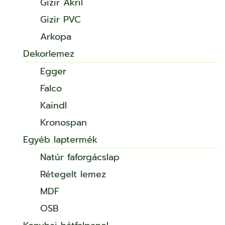
Gizir Akril
Gizir PVC
Arkopa
Dekorlemez
Egger
Falco
Kaindl
Kronospan
Egyéb laptermék
Natúr faforgácslap
Rétegelt lemez
MDF
OSB