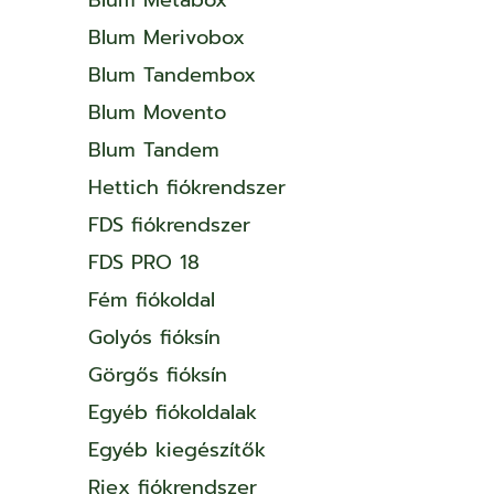
Blum Merivobox
Blum Tandembox
Blum Movento
Blum Tandem
Hettich fiókrendszer
FDS fiókrendszer
FDS PRO 18
Fém fiókoldal
Golyós fióksín
Görgős fióksín
Egyéb fiókoldalak
Egyéb kiegészítők
Riex fiókrendszer