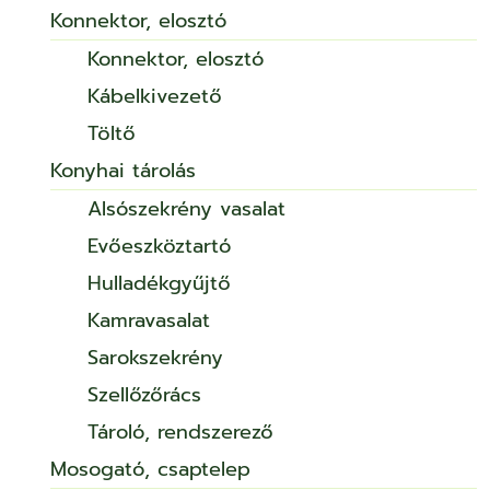
Konnektor, elosztó
Konnektor, elosztó
Kábelkivezető
Töltő
Konyhai tárolás
Alsószekrény vasalat
Evőeszköztartó
Hulladékgyűjtő
Kamravasalat
Sarokszekrény
Szellőzőrács
Tároló, rendszerező
Mosogató, csaptelep