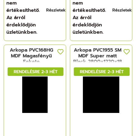
nem
nem
értékesíthető.
értékesíthető.
Részletek
Részletek
Az árról
Az árról
érdeklődjön
érdeklődjön
üzletünkben.
üzletünkben.
Arkopa PVC168HG
Arkopa PVC1955 SM
MDF Magasfényű
MDF Super matt
Fekete
Black 2800x1220x18
2800x1220x18 mm
mm
RENDELÉSRE 2-3 HÉT
RENDELÉSRE 2-3 HÉT