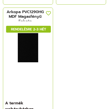
Arkopa PVC1290HG
MDF Magasfényű
Fekete
galaxy_KIFUTÓ!
RENDELÉSRE 2-3 HÉT
2800x1220x18 mm
A termék
webáruházban