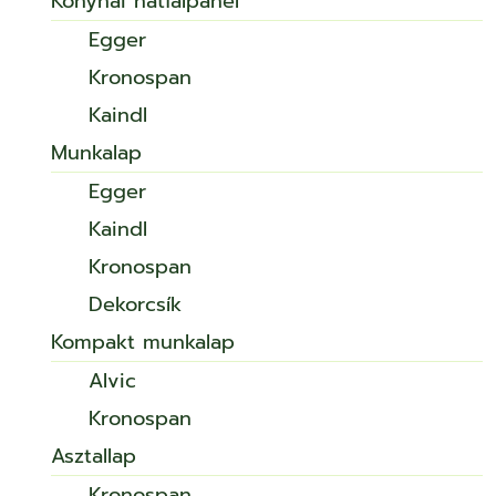
Konyhai hátfalpanel
Egger
Kronospan
Kaindl
Munkalap
Egger
Kaindl
Kronospan
Dekorcsík
Kompakt munkalap
Alvic
Kronospan
Asztallap
Kronospan