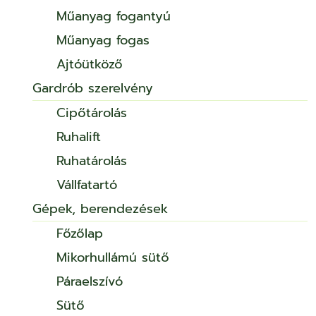
Műanyag fogantyú
Műanyag fogas
Ajtóütköző
Gardrób szerelvény
Cipőtárolás
Ruhalift
Ruhatárolás
Vállfatartó
Gépek, berendezések
Főzőlap
Mikorhullámú sütő
Páraelszívó
Sütő