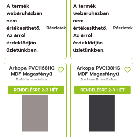
A termék
A termék
webáruházban
webáruházban
nem
nem
értékesíthető.
értékesíthető.
Részletek
Részletek
Az árról
Az árról
érdeklődjön
érdeklődjön
üzletünkben.
üzletünkben.
Arkopa PVC1168HG
Arkopa PVC138HG
MDF Magasfényű
MDF Magasfényű
Szikla szürke
Antracit szürke
2800x1220x18 mm
2800x1220x18 mm
RENDELÉSRE 2-3 HÉT
RENDELÉSRE 2-3 HÉT