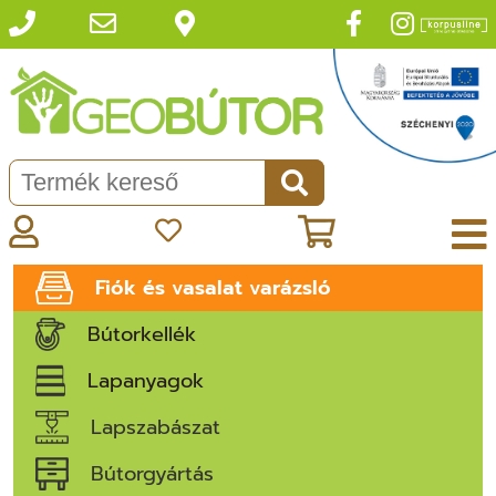
Fiók és vasalat varázsló
Bútorkellék
Lapanyagok
Lapszabászat
Bútorgyártás