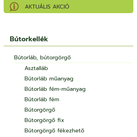
AKTUÁLIS AKCIÓ
Bútorkellék
Bútorláb, bútorgörgő
Asztalláb
Bútorláb műanyag
Bútorláb fém-műanyag
Bútorláb fém
Bútorgörgő
Bútorgörgő fix
Bútorgörgő fékezhető