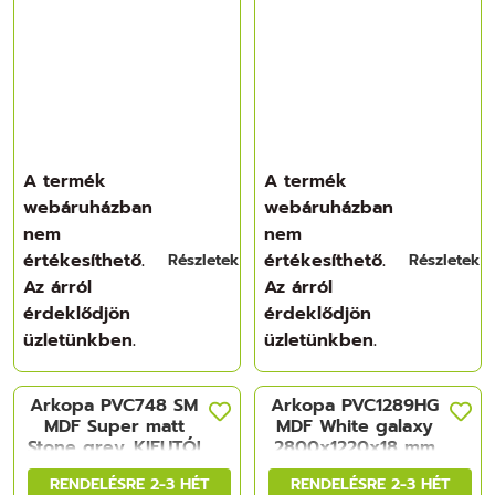
A termék
A termék
webáruházban
webáruházban
nem
nem
értékesíthető.
értékesíthető.
Részletek
Részletek
Az árról
Az árról
érdeklődjön
érdeklődjön
üzletünkben.
üzletünkben.
Arkopa PVC748 SM
Arkopa PVC1289HG
MDF Super matt
MDF White galaxy
Stone grey_KIFUTÓ!
2800x1220x18 mm
2800x1220x18 mm
RENDELÉSRE 2-3 HÉT
RENDELÉSRE 2-3 HÉT