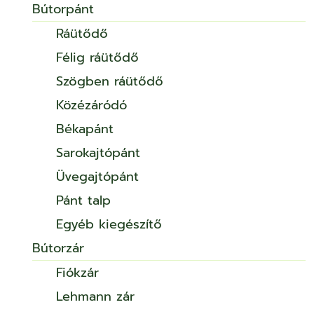
Bútorpánt
Ráütődő
Félig ráütődő
Szögben ráütődő
Közézáródó
Békapánt
Sarokajtópánt
Üvegajtópánt
Pánt talp
Egyéb kiegészítő
Bútorzár
Fiókzár
Lehmann zár