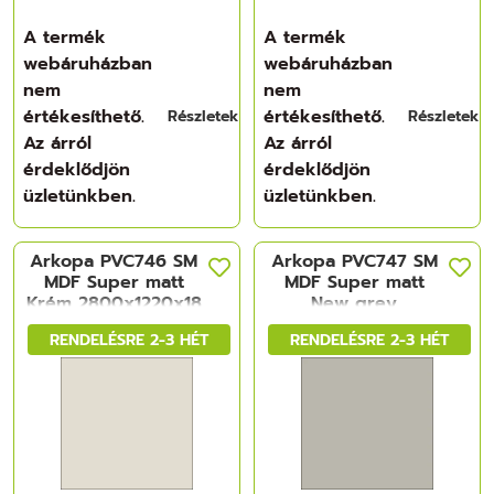
A termék
A termék
webáruházban
webáruházban
nem
nem
értékesíthető.
értékesíthető.
Részletek
Részletek
Az árról
Az árról
érdeklődjön
érdeklődjön
üzletünkben.
üzletünkben.
Arkopa PVC746 SM
Arkopa PVC747 SM
MDF Super matt
MDF Super matt
Krém 2800x1220x18
New grey
mm
2800x1220x18 mm
RENDELÉSRE 2-3 HÉT
RENDELÉSRE 2-3 HÉT