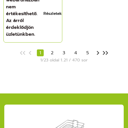
nem
értékesíthető.
Részletek
Az árról
érdeklődjön
üzletünkben.
1
2
3
4
5
1/23 oldal 1..21 / 470 sor