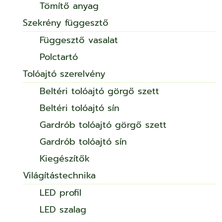
Tömítő anyag
Szekrény függesztő
Függesztő vasalat
Polctartó
Tolóajtó szerelvény
Beltéri tolóajtó görgő szett
Beltéri tolóajtó sín
Gardrób tolóajtó görgő szett
Gardrób tolóajtó sín
Kiegészítők
Világítástechnika
LED profil
LED szalag