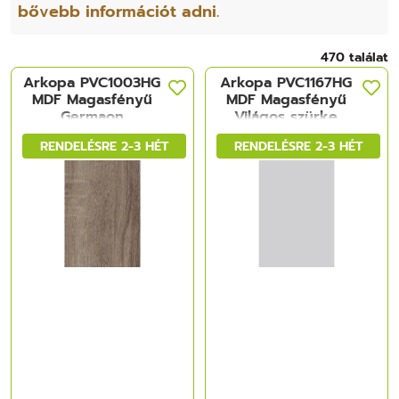
bővebb információt adni.
470 találat
Arkopa PVC1003HG
Arkopa PVC1167HG
MDF Magasfényű
MDF Magasfényű
Germaon
Világos szürke
Oak_KIFUTÓ!
2800x1220x18 mm
RENDELÉSRE 2-3 HÉT
RENDELÉSRE 2-3 HÉT
2800x1220x18 mm