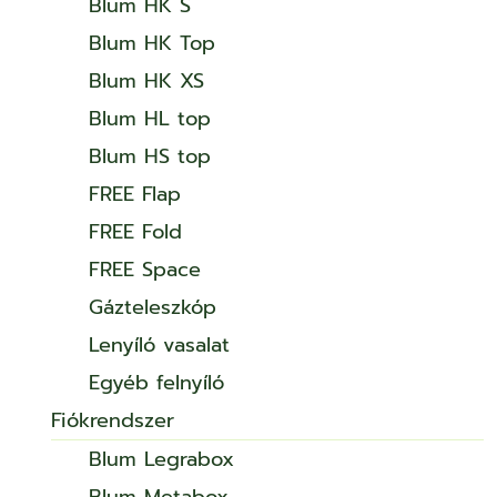
Blum HK S
Blum HK Top
Blum HK XS
Blum HL top
Blum HS top
FREE Flap
FREE Fold
FREE Space
Gázteleszkóp
Lenyíló vasalat
Egyéb felnyíló
Fiókrendszer
Blum Legrabox
Blum Metabox