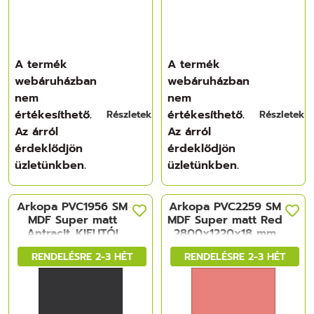
A termék
A termék
webáruházban
webáruházban
nem
nem
értékesíthető.
értékesíthető.
Részletek
Részletek
Az árról
Az árról
érdeklődjön
érdeklődjön
üzletünkben.
üzletünkben.
Arkopa PVC1956 SM
Arkopa PVC2259 SM
MDF Super matt
MDF Super matt Red
Antracit_KIFUTÓ!
2800x1220x18 mm
2800x1220x18 mm
RENDELÉSRE 2-3 HÉT
RENDELÉSRE 2-3 HÉT