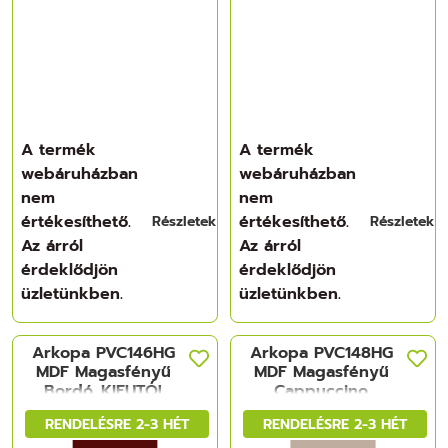
A termék
A termék
webáruházban
webáruházban
nem
nem
értékesíthető.
értékesíthető.
Részletek
Részletek
Az árról
Az árról
érdeklődjön
érdeklődjön
üzletünkben.
üzletünkben.
Arkopa PVC146HG
Arkopa PVC148HG
MDF Magasfényű
MDF Magasfényű
Bordó_KIFUTÓ!
Cappuccino
2800x1220x18 mm
2800x1220x18 mm
RENDELÉSRE 2-3 HÉT
RENDELÉSRE 2-3 HÉT