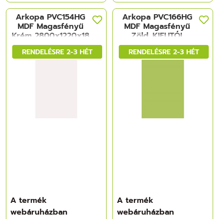
Arkopa PVC154HG
Arkopa PVC166HG
MDF Magasfényű
MDF Magasfényű
Krém 2800x1220x18
Zöld_KIFUTÓ!
mm
2800x1220x18 mm
RENDELÉSRE 2-3 HÉT
RENDELÉSRE 2-3 HÉT
A termék
A termék
webáruházban
webáruházban