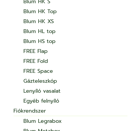
Blum HK S
Blum HK Top
Blum HK XS
Blum HL top
Blum HS top
FREE Flap
FREE Fold
FREE Space
Gázteleszkóp
Lenyíló vasalat
Egyéb felnyíló
Fiókrendszer
Blum Legrabox
Blum Metabox