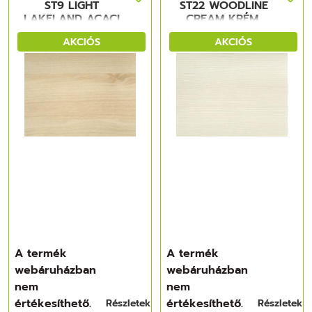
ST9 LIGHT
ST22 WOODLINE
LAKELAND ACACI
CREAM KRÉM,
VILÁGOS AKÁC,
4100x600x38mm
AKCIÓS
AKCIÓS
4100x600x38 mm
FORGÁCSLAP
FORGÁCSLAP
A termék
A termék
webáruházban
webáruházban
nem
nem
értékesíthető.
értékesíthető.
Részletek
Részletek