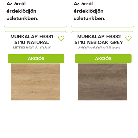
Az árról
Az árról
érdeklődjön
érdeklődjön
üzletünkben.
üzletünkben.
MUNKALAP H3331
MUNKALAP H3332
ST10 NATURAL
ST10 NEB.OAK GREY
NEBRASCA OAK
4100x600x38mm
NAT.NEBR. TÖLGY,
FORGÁCSLAP
AKCIÓS
AKCIÓS
4100x600x38 mm
FORGÁCSLAP