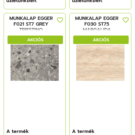
üzletünkben.
üzletünkben.
MUNKALAP EGGER
MUNKALAP EGGER
F021 ST7 GREY
F030 ST75
TRIESTINO
MARGALIDA
TERRAZZO
TRAVERTIN
AKCIÓS
AKCIÓS
4100x600x38mm
4100x600x38mm
A termék
A termék