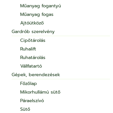
Műanyag fogantyú
Műanyag fogas
Ajtóütköző
Gardrób szerelvény
Cipőtárolás
Ruhalift
Ruhatárolás
Vállfatartó
Gépek, berendezések
Főzőlap
Mikorhullámú sütő
Páraelszívó
Sütő