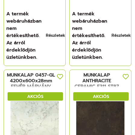
A termék
A termék
webáruházban
webáruházban
nem
nem
értékesíthető.
értékesíthető.
Részletek
Részletek
Az árról
Az árról
érdeklődjön
érdeklődjön
üzletünkben.
üzletünkben.
MUNKALAP 0457-GL
MUNKALAP
4200x600x28mm
ANTHRACITE
FEHÉR MÁRVÁNY
CERAMIC F311 ST87
FORGÁCSLAP
4100x600x38 mm
AKCIÓS
AKCIÓS
FORGÁCSLAP