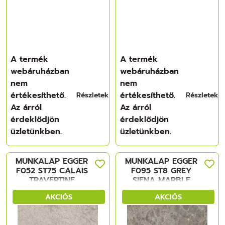
A termék
A termék
webáruházban
webáruházban
nem
nem
értékesíthető.
értékesíthető.
Részletek
Részletek
Az árról
Az árról
érdeklődjön
érdeklődjön
üzletünkben.
üzletünkben.
MUNKALAP EGGER
MUNKALAP EGGER
F052 ST75 CALAIS
F095 ST8 GREY
TRAVERTINE
SIENA MARBLE
4100x600x38mm
4100x600x38mm
AKCIÓS
AKCIÓS