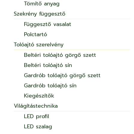
Tömítő anyag
Szekrény függesztő
Függesztő vasalat
Polctartó
Tolóajtó szerelvény
Beltéri tolóajtó görgő szett
Beltéri tolóajtó sín
Gardrób tolóajtó görgő szett
Gardrób tolóajtó sín
Kiegészítők
Világítástechnika
LED profil
LED szalag