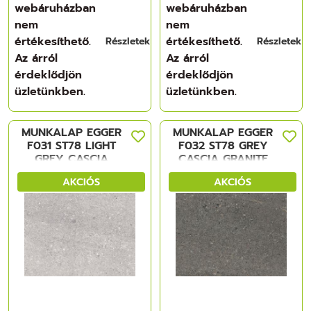
webáruházban
webáruházban
nem
nem
értékesíthető.
értékesíthető.
Részletek
Részletek
Az árról
Az árról
érdeklődjön
érdeklődjön
üzletünkben.
üzletünkben.
MUNKALAP EGGER
MUNKALAP EGGER
F031 ST78 LIGHT
F032 ST78 GREY
GREY CASCIA
CASCIA GRANITE
GRANITE
4100x600x38mm
AKCIÓS
AKCIÓS
4100x600x38mm