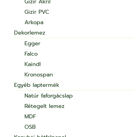
Gizir Akril
Gizir PVC
Arkopa
Dekorlemez
Egger
Falco
Kaindl
Kronospan
Egyéb laptermék
Natúr faforgácslap
Rétegelt lemez
MDF
OSB