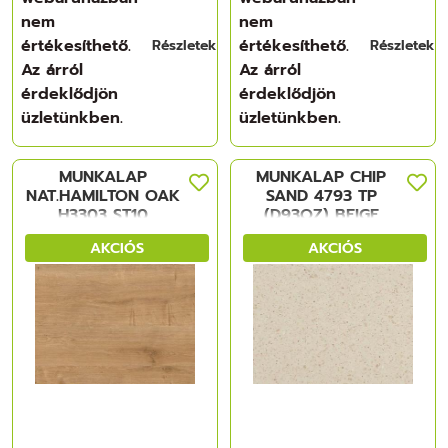
nem
nem
értékesíthető.
értékesíthető.
Részletek
Részletek
Az árról
Az árról
érdeklődjön
érdeklődjön
üzletünkben.
üzletünkben.
MUNKALAP
MUNKALAP CHIP
NAT.HAMILTON OAK
SAND 4793 TP
H3303 ST10
(D93QZ) BEIGE
4100x600x38 mm
4200x600x28mm
AKCIÓS
AKCIÓS
FORGÁCSLAP
HPL FORGÁCSLAP