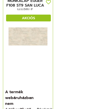
MUNKALAP EGGER
F108 ST9 SAN LUCA
MARBLE
4100x600x38mm
AKCIÓS
A termék
webáruházban
nem