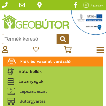
Fiók és vasalat varázsló
Bútorkellék
Lapanyagok
Lapszabászat
Bútorgyártás