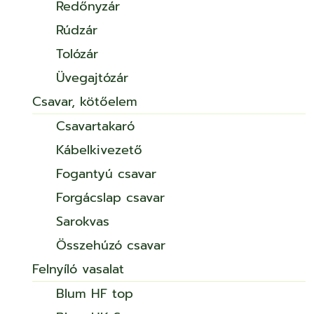
Redőnyzár
Rúdzár
Tolózár
Üvegajtózár
Csavar, kötőelem
Csavartakaró
Kábelkivezető
Fogantyú csavar
Forgácslap csavar
Sarokvas
Összehúzó csavar
Felnyíló vasalat
Blum HF top