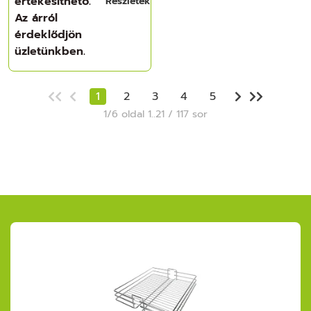
értékesíthető.
Részletek
Az árról
érdeklődjön
üzletünkben.
1
2
3
4
5
1/6 oldal 1..21 / 117 sor