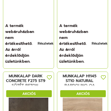
A termék
A termék
webáruházban
webáruházban
nem
nem
értékesíthető.
értékesíthető.
Részletek
Részletek
Az árról
Az árról
érdeklődjön
érdeklődjön
üzletünkben.
üzletünkben.
MUNKALAP DARK
MUNKALAP H1145
CONCRETE F275 ST9
ST10 NATURAL
SÖTÉT BETON,
BARDOLINO OA
4100x600x38 mm
BARD.NAT. TÖLGY,
AKCIÓS
AKCIÓS
FORGÁCSLAP
4100x600x38 mm
FORGÁCSLAP