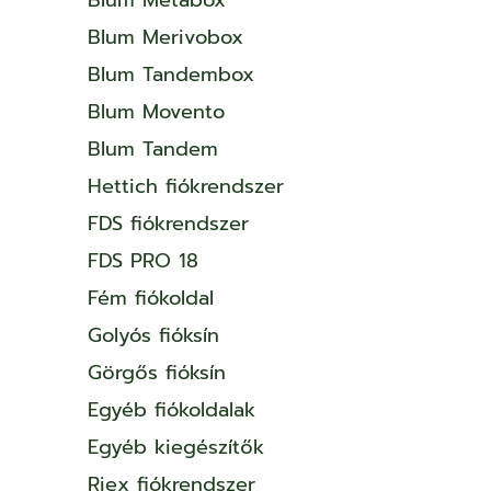
Blum Merivobox
Blum Tandembox
Blum Movento
Blum Tandem
Hettich fiókrendszer
FDS fiókrendszer
FDS PRO 18
Fém fiókoldal
Golyós fióksín
Görgős fióksín
Egyéb fiókoldalak
Egyéb kiegészítők
Riex fiókrendszer