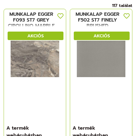
117 találat
MUNKALAP EGGER
MUNKALAP EGGER
F093 ST7 GREY
F502 ST7 FINELY
CIPOLLINO MARBLE
BRUSHED
4100x600x38mm
ALUMINIUM
AKCIÓS
AKCIÓS
4100x600x38mm
A termék
A termék
webáruházban
webáruházban