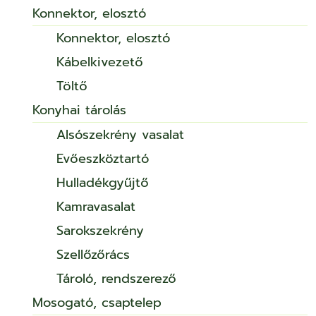
Konnektor, elosztó
Konnektor, elosztó
Kábelkivezető
Töltő
Konyhai tárolás
Alsószekrény vasalat
Evőeszköztartó
Hulladékgyűjtő
Kamravasalat
Sarokszekrény
Szellőzőrács
Tároló, rendszerező
Mosogató, csaptelep