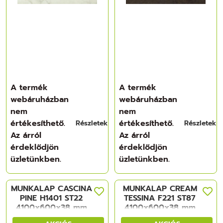
A termék
A termék
webáruházban
webáruházban
nem
nem
értékesíthető.
értékesíthető.
Részletek
Részletek
Az árról
Az árról
érdeklődjön
érdeklődjön
üzletünkben.
üzletünkben.
MUNKALAP CASCINA
MUNKALAP CREAM
PINE H1401 ST22
TESSINA F221 ST87
4100x600x38 mm
4100x600x38 mm
FORGÁCSLAP
FORGÁCSLAP