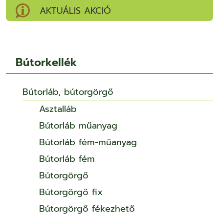
AKTUÁLIS AKCIÓ
Bútorkellék
Bútorláb, bútorgörgő
Asztalláb
Bútorláb műanyag
Bútorláb fém-műanyag
Bútorláb fém
Bútorgörgő
Bútorgörgő fix
Bútorgörgő fékezhető