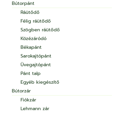
Bútorpánt
Ráütődő
Félig ráütődő
Szögben ráütődő
Közézáródó
Békapánt
Sarokajtópánt
Üvegajtópánt
Pánt talp
Egyéb kiegészítő
Bútorzár
Fiókzár
Lehmann zár