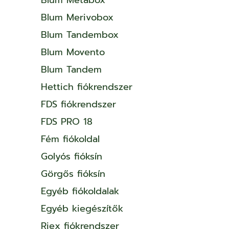
Blum Merivobox
Blum Tandembox
Blum Movento
Blum Tandem
Hettich fiókrendszer
FDS fiókrendszer
FDS PRO 18
Fém fiókoldal
Golyós fióksín
Görgős fióksín
Egyéb fiókoldalak
Egyéb kiegészítők
Riex fiókrendszer