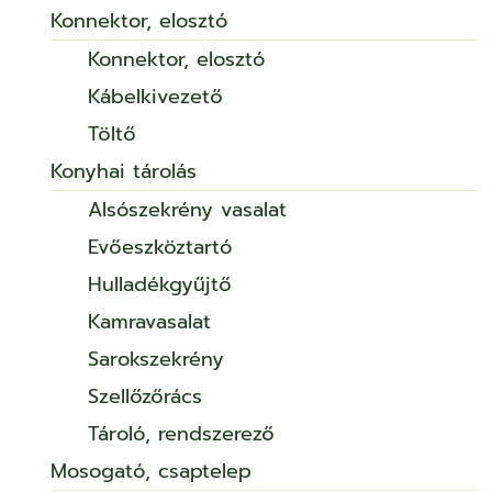
Konnektor, elosztó
Konnektor, elosztó
Kábelkivezető
Töltő
Konyhai tárolás
Alsószekrény vasalat
Evőeszköztartó
Hulladékgyűjtő
Kamravasalat
Sarokszekrény
Szellőzőrács
Tároló, rendszerező
Mosogató, csaptelep