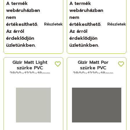
A termék
A termék
webáruházban
webáruházban
nem
nem
értékesíthető.
értékesíthető.
Részletek
Részletek
Az árról
Az árról
érdeklődjön
érdeklődjön
üzletünkben.
üzletünkben.
Gizir Matt Light
Gizir Matt Por
szürke PVC
szürke PVC
2800x1220x18mm
2800x1220x18mm