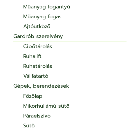
Műanyag fogantyú
Műanyag fogas
Ajtóütköző
Gardrób szerelvény
Cipőtárolás
Ruhalift
Ruhatárolás
Vállfatartó
Gépek, berendezések
Főzőlap
Mikorhullámú sütő
Páraelszívó
Sütő