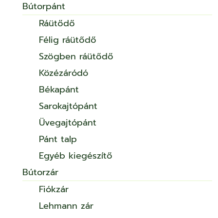
Bútorpánt
Ráütődő
Félig ráütődő
Szögben ráütődő
Közézáródó
Békapánt
Sarokajtópánt
Üvegajtópánt
Pánt talp
Egyéb kiegészítő
Bútorzár
Fiókzár
Lehmann zár