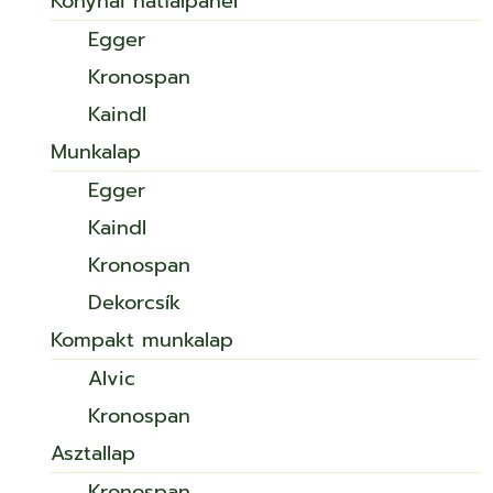
Konyhai hátfalpanel
Egger
Kronospan
Kaindl
Munkalap
Egger
Kaindl
Kronospan
Dekorcsík
Kompakt munkalap
Alvic
Kronospan
Asztallap
Kronospan