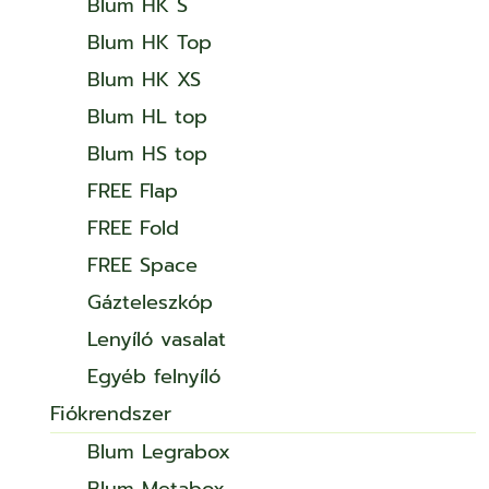
Blum HK S
Blum HK Top
Blum HK XS
Blum HL top
Blum HS top
FREE Flap
FREE Fold
FREE Space
Gázteleszkóp
Lenyíló vasalat
Egyéb felnyíló
Fiókrendszer
Blum Legrabox
Blum Metabox