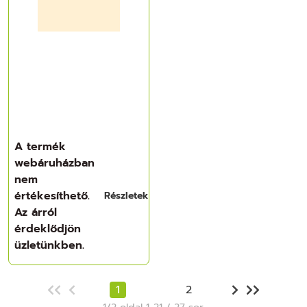
A termék
webáruházban
nem
értékesíthető.
Részletek
Az árról
érdeklődjön
üzletünkben.
1
2
1/2 oldal 1..21 / 27 sor