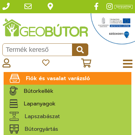
Fiók és vasalat varázsló
Bútorkellék
Lapanyagok
Lapszabászat
Bútorgyártás