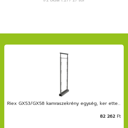
Riex GX53/GX58 kamraszekrény egység, ker ettel, fióksínnel, frontrögzítővel, 1700 -1850 mm, s.szürke
82 262
Ft