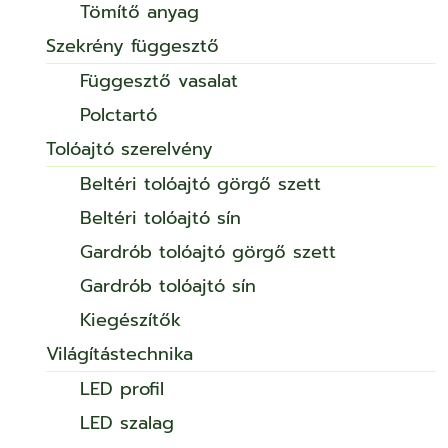
Tömítő anyag
Szekrény függesztő
Függesztő vasalat
Polctartó
Tolóajtó szerelvény
Beltéri tolóajtó görgő szett
Beltéri tolóajtó sín
Gardrób tolóajtó görgő szett
Gardrób tolóajtó sín
Kiegészítők
Világítástechnika
LED profil
LED szalag