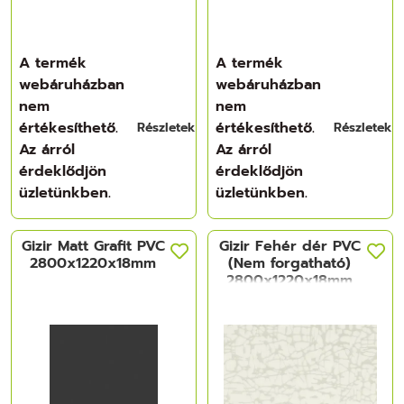
A termék
A termék
webáruházban
webáruházban
nem
nem
értékesíthető.
értékesíthető.
Részletek
Részletek
Az árról
Az árról
érdeklődjön
érdeklődjön
üzletünkben.
üzletünkben.
Gizir Matt Grafit PVC
Gizir Fehér dér PVC
2800x1220x18mm
(Nem forgatható)
2800x1220x18mm