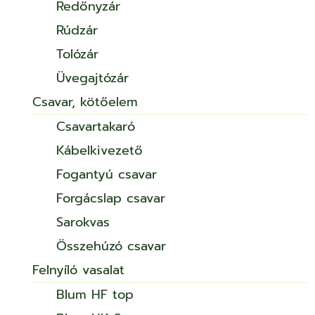
Redőnyzár
Rúdzár
Tolózár
Üvegajtózár
Csavar, kötőelem
Csavartakaró
Kábelkivezető
Fogantyú csavar
Forgácslap csavar
Sarokvas
Összehúzó csavar
Felnyíló vasalat
Blum HF top