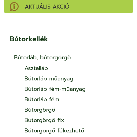
AKTUÁLIS AKCIÓ
Bútorkellék
Bútorláb, bútorgörgő
Asztalláb
Bútorláb műanyag
Bútorláb fém-műanyag
Bútorláb fém
Bútorgörgő
Bútorgörgő fix
Bútorgörgő fékezhető