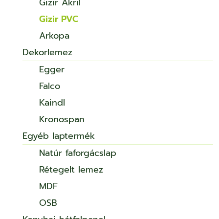
Gizir Akril
Gizir PVC
Arkopa
Dekorlemez
Egger
Falco
Kaindl
Kronospan
Egyéb laptermék
Natúr faforgácslap
Rétegelt lemez
MDF
OSB