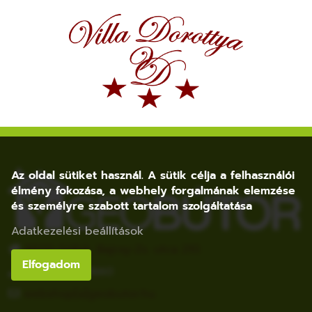
Az oldal sütiket használ. A sütik célja a felhasználói
élmény fokozása, a webhely forgalmának elemzése
és személyre szabott tartalom szolgáltatása
Adatkezelési beállítások
8600 Siófok, Bajcsy-Zs. utca 210.
Elfogadom
+36 20 852 1660
webshop[a]geobutor.hu