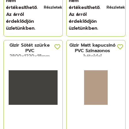
nem
nem
értékesíthető.
értékesíthető.
Részletek
Részletek
Az árról
Az árról
érdeklődjön
érdeklődjön
üzletünkben.
üzletünkben.
Gizir Sötét szürke
Gizir Matt kapucsínó
PVC
PVC Színazonos
2800x1220x18mm
hátoldal
2800x1220x18mm