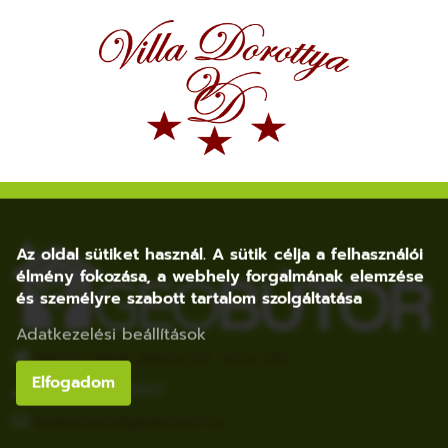
Az oldal sütiket használ. A sütik célja a felhasználói
élmény fokozása, a webhely forgalmának elemzése
és személyre szabott tartalom szolgáltatása
Adatkezelési beállítások
8600 Siófok, Bajcsy-Zs. utca 210.
Elfogadom
+36 20 852 1660
webshop[a]geobutor.hu