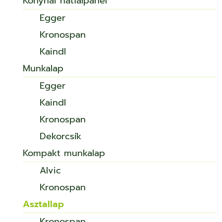
Konyhai hátfalpanel
Egger
Kronospan
Kaindl
Munkalap
Egger
Kaindl
Kronospan
Dekorcsík
Kompakt munkalap
Alvic
Kronospan
Asztallap
Kronospan