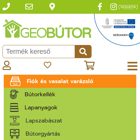
Fiók és vasalat varázsló
Bútorkellék
Lapanyagok
Lapszabászat
Bútorgyártás