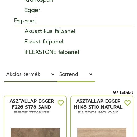
Egger
Falpanel
Akusztikus falpanel
Forest falpanel
iFLEXSTONE falpanel
Akciós termék
Sorrend
97 találat
ASZTALLAP EGGER
ASZTALLAP EGGER
F226 ST78 SAND
H1145 ST10 NATURAL
BEIGE TITANITE
BARDOLINO OAK
4100x920x38mm
4100x920x38mm