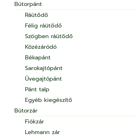
Bútorpánt
Ráütődő
Félig ráütődő
Szögben ráütődő
Közézáródó
Békapánt
Sarokajtópánt
Üvegajtópánt
Pánt talp
Egyéb kiegészítő
Bútorzár
Fiókzár
Lehmann zár