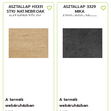
ASZTALLAP H3331
ASZTALLAP 3329
ST10 NAT.NEBR.OAK
MIKA
NAT.NEBR.TÖLGY,
4200x900x38mm
4100x920x38mm
S.SZÜRKE KÖ HPL
FORGÁCSLAP
FORGÁCSLAP
A termék
A termék
webáruházban
webáruházban