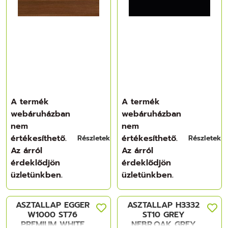
A termék
A termék
webáruházban
webáruházban
nem
nem
értékesíthető.
értékesíthető.
Részletek
Részletek
Az árról
Az árról
érdeklődjön
érdeklődjön
üzletünkben.
üzletünkben.
ASZTALLAP EGGER
ASZTALLAP H3332
W1000 ST76
ST10 GREY
PREMIUM WHITE
NEBR.OAK GREY