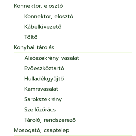
Konnektor, elosztó
Konnektor, elosztó
Kábelkivezető
Töltő
Konyhai tárolás
Alsószekrény vasalat
Evőeszköztartó
Hulladékgyűjtő
Kamravasalat
Sarokszekrény
Szellőzőrács
Tároló, rendszerező
Mosogató, csaptelep