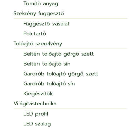
Tömítő anyag
Szekrény függesztő
Függesztő vasalat
Polctartó
Tolóajtó szerelvény
Beltéri tolóajtó görgő szett
Beltéri tolóajtó sín
Gardrób tolóajtó görgő szett
Gardrób tolóajtó sín
Kiegészítők
Világítástechnika
LED profil
LED szalag