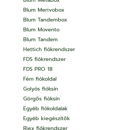
Blum Merivobox
Blum Tandembox
Blum Movento
Blum Tandem
Hettich fiókrendszer
FDS fiókrendszer
FDS PRO 18
Fém fiókoldal
Golyós fióksín
Görgős fióksín
Egyéb fiókoldalak
Egyéb kiegészítők
Riex fiókrendszer