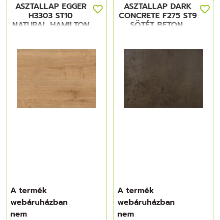
ASZTALLAP EGGER
ASZTALLAP DARK
H3303 ST10
CONCRETE F275 ST9
NATURAL HAMILTON
SÖTÉT BETON,
OAK
4100x920x38mm
4100x920x38mm
FORGÁCSLAP
A termék
A termék
webáruházban
webáruházban
nem
nem