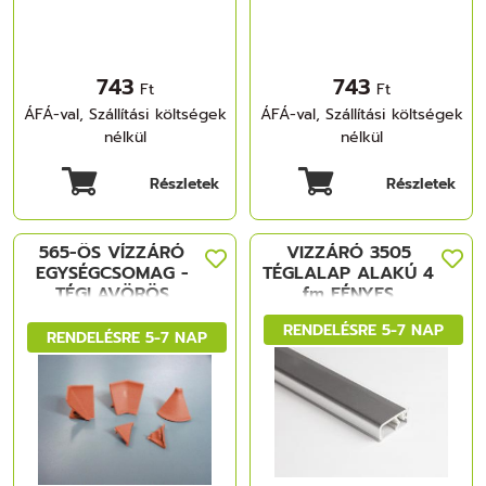
743
743
Ft
Ft
ÁFÁ-val, Szállítási költségek
ÁFÁ-val, Szállítási költségek
nélkül
nélkül
Részletek
Részletek
565-ÖS VÍZZÁRÓ
VIZZÁRÓ 3505
EGYSÉGCSOMAG -
TÉGLALAP ALAKÚ 4
TÉGLAVÖRÖS
fm FÉNYES
MÜANYAG
ALUMÍNIUM
RENDELÉSRE 5-7 NAP
MŰANYAG
RENDELÉSRE 5-7 NAP