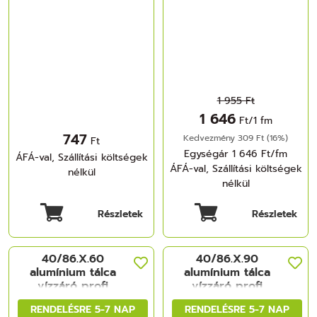
1 955 Ft
1 646
Ft/1 fm
747
Kedvezmény 309 Ft (16%)
Ft
Egységár 1 646 Ft/fm
ÁFÁ-val, Szállítási költségek
ÁFÁ-val, Szállítási költségek
nélkül
nélkül
Részletek
Részletek
40/86.X.60
40/86.X.90
alumínium tálca
alumínium tálca
vízzáró profi
vízzáró profi
ALUMINIUM,
ALUMINIUM,
RENDELÉSRE 5-7 NAP
RENDELÉSRE 5-7 NAP
564x547mm MÜA-
864x547mm MÜA-