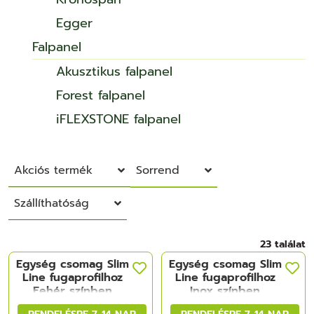
Egger
Falpanel
Akusztikus falpanel
Forest falpanel
iFLEXSTONE falpanel
Akciós termék
Sorrend
Szállíthatóság
23 találat
Egység csomag Slim
Egység csomag Slim
Line fugaprofilhoz
Line fugaprofilhoz
Fehér színben
Inox színben
RENDELÉSRE 7-14 NAP
RENDELÉSRE 7-14 NAP