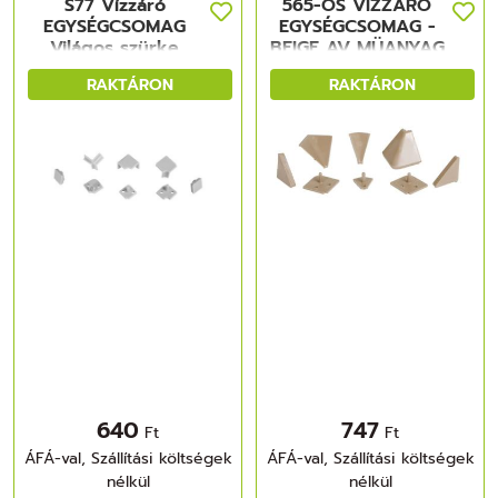
S77 Vízzáró
565-ÖS VÍZZÁRÓ
EGYSÉGCSOMAG
EGYSÉGCSOMAG -
Világos szürke
BEIGE AV MÜANYAG
RAKTÁRON
RAKTÁRON
640
747
Ft
Ft
ÁFÁ-val, Szállítási költségek
ÁFÁ-val, Szállítási költségek
nélkül
nélkül