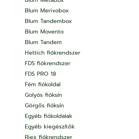
Blum Merivobox
Blum Tandembox
Blum Movento
Blum Tandem
Hettich fiókrendszer
FDS fiókrendszer
FDS PRO 18
Fém fiókoldal
Golyós fióksín
Görgős fióksín
Egyéb fiókoldalak
Egyéb kiegészítők
Riex fiókrendszer