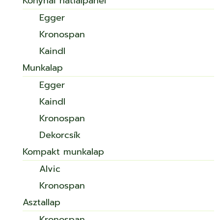
Konyhai hátfalpanel
Egger
Kronospan
Kaindl
Munkalap
Egger
Kaindl
Kronospan
Dekorcsík
Kompakt munkalap
Alvic
Kronospan
Asztallap
Kronospan