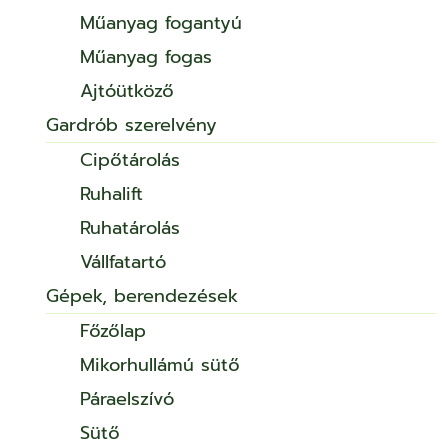
Műanyag fogantyú
Műanyag fogas
Ajtóütköző
Gardrób szerelvény
Cipőtárolás
Ruhalift
Ruhatárolás
Vállfatartó
Gépek, berendezések
Főzőlap
Mikorhullámú sütő
Páraelszívó
Sütő