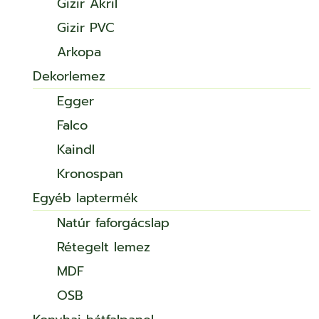
Gizir Akril
Gizir PVC
Arkopa
Dekorlemez
Egger
Falco
Kaindl
Kronospan
Egyéb laptermék
Natúr faforgácslap
Rétegelt lemez
MDF
OSB