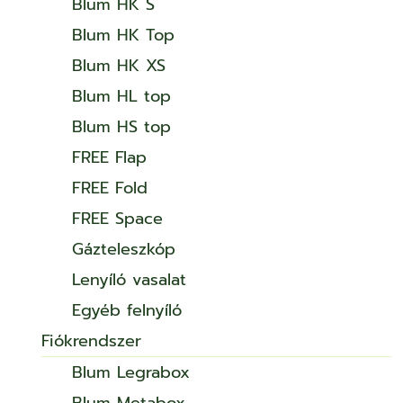
Blum HK S
Blum HK Top
Blum HK XS
Blum HL top
Blum HS top
FREE Flap
FREE Fold
FREE Space
Gázteleszkóp
Lenyíló vasalat
Egyéb felnyíló
Fiókrendszer
Blum Legrabox
Blum Metabox