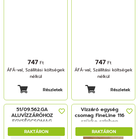
747
747
Ft
Ft
ÁFÁ-val, Szállítási költségek
ÁFÁ-val, Szállítási költségek
nélkül
nélkül
Részletek
Részletek
51/09.562.GA
Vízzáró egység
ALUVÍZZÁRÓHOZ
csomag FineLine 116
EGYSÉGCSOMAG
szürke színben
VILÁGOS SZÜRKE
RAKTÁRON
RAKTÁRON
MÜANYAG