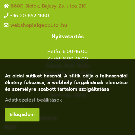
8600 Siófok, Bajcsy-Zs. utca 210.
+36 20 852 1660
webshop[a]geobutor.hu
Nyitvatartás
Hétfő: 8:00-16:00
Kedd: 8:00-16:00
Szerda: 8:00-16:00
Csütörtök: 8:00-16:00
Az oldal sütiket használ. A sütik célja a felhasználói
Péntek: 8:00-16:00
élmény fokozása, a webhely forgalmának elemzése
Szombat: Zárva
és személyre szabott tartalom szolgáltatása
Vasárnap: Zárva
Adatkezelési beállítások
Tudástár
Elfogadom
Nyertes Pályázataink
ÁSZF