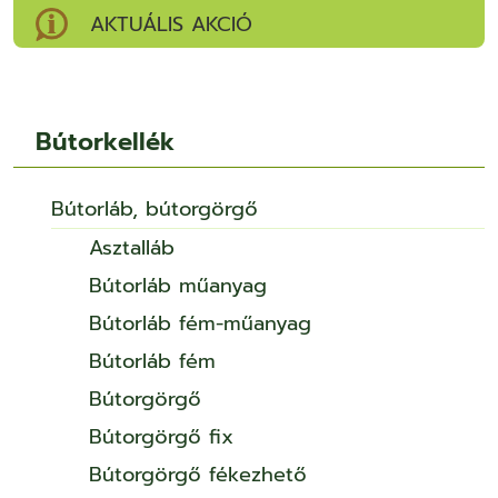
AKTUÁLIS AKCIÓ
Bútorkellék
Bútorláb, bútorgörgő
Asztalláb
Bútorláb műanyag
Bútorláb fém-műanyag
Bútorláb fém
Bútorgörgő
Bútorgörgő fix
Bútorgörgő fékezhető