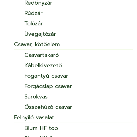
Redőnyzár
Rúdzár
Tolózár
Üvegajtózár
Csavar, kötőelem
Csavartakaró
Kábelkivezető
Fogantyú csavar
Forgácslap csavar
Sarokvas
Összehúzó csavar
Felnyíló vasalat
Blum HF top