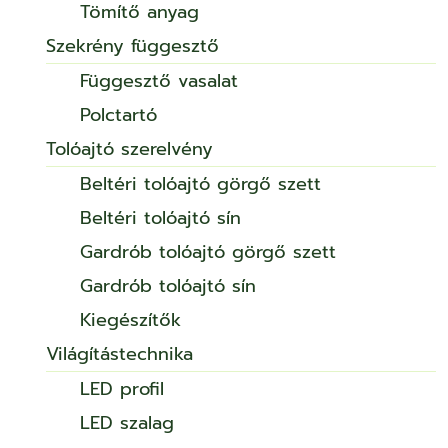
Tömítő anyag
Szekrény függesztő
Függesztő vasalat
Polctartó
Tolóajtó szerelvény
Beltéri tolóajtó görgő szett
Beltéri tolóajtó sín
Gardrób tolóajtó görgő szett
Gardrób tolóajtó sín
Kiegészítők
Világítástechnika
LED profil
LED szalag