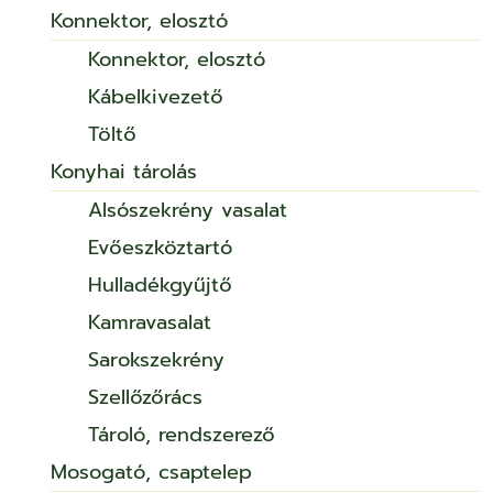
Konnektor, elosztó
Konnektor, elosztó
Kábelkivezető
Töltő
Konyhai tárolás
Alsószekrény vasalat
Evőeszköztartó
Hulladékgyűjtő
Kamravasalat
Sarokszekrény
Szellőzőrács
Tároló, rendszerező
Mosogató, csaptelep