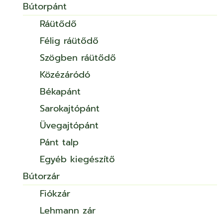
Bútorpánt
Ráütődő
Félig ráütődő
Szögben ráütődő
Közézáródó
Békapánt
Sarokajtópánt
Üvegajtópánt
Pánt talp
Egyéb kiegészítő
Bútorzár
Fiókzár
Lehmann zár