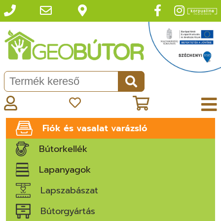
Fiók és vasalat varázsló
Bútorkellék
Lapanyagok
Lapszabászat
Bútorgyártás