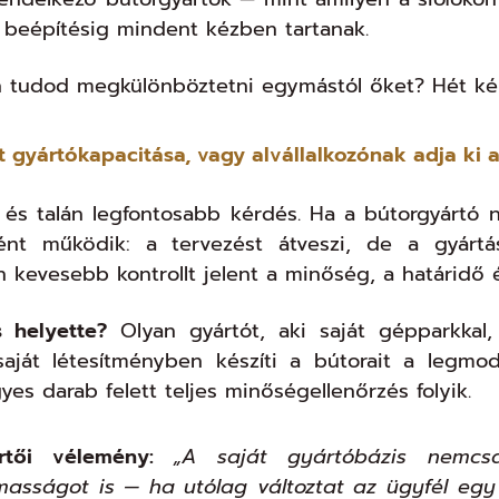
i beépítésig mindent kézben tartanak.
 tudod megkülönböztetni egymástól őket? Hét kér
át gyártókapacitása, vagy alvállalkozónak adja ki
 és talán legfontosabb kérdés. Ha a bútorgyártó 
ként működik: a tervezést átveszi, de a gyártá
 kevesebb kontrollt jelent a minőség, a határidő é
s helyette?
Olyan gyártót, aki saját gépparkkal
 saját létesítményben készíti a bútorait a legmo
es darab felett teljes minőségellenőrzés folyik.
rtői vélemény:
„A saját gyártóbázis nemc
masságot is — ha utólag változtat az ügyfél egy