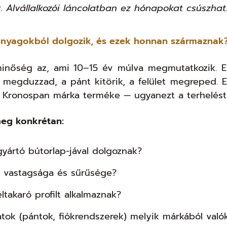
. Alvállalkozói láncolatban ez hónapokat csúszhat.
 anyagokból dolgozik, és ezek honnan származnak
inőség az, ami 10–15 év múlva megmutatkozik. Eg
 megduzzad, a pánt kitörik, a felület megreped. 
 Kronospan márka terméke — ugyanezt a terhelést 
eg konkrétan:
gyártó bútorlap-jával dolgoznak?
p vastagsága és sűrűsége?
ltakaró profilt alkalmaznak?
atok (pántok, fiókrendszerek) melyik márkából való