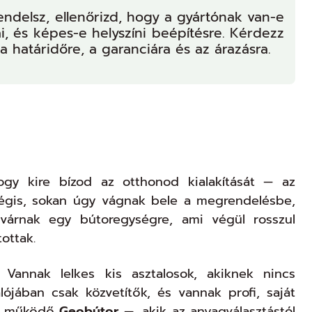
endelsz, ellenőrizd, hogy a gyártónak van-e
i, és képes-e helyszíni beépítésre. Kérdezz
 határidőre, a garanciára és az árazásra.
y kire bízod az otthonod kialakítását — az
Mégis, sokan úgy vágnak bele a megrendelésbe,
 várnak egy bútoregységre, ami végül rosszul
ottak.
Vannak lelkes kis asztalosok, akiknek nincs
ójában csak közvetítők, és vannak profi, saját
on működő
Geobútor
—, akik az anyagválasztástól