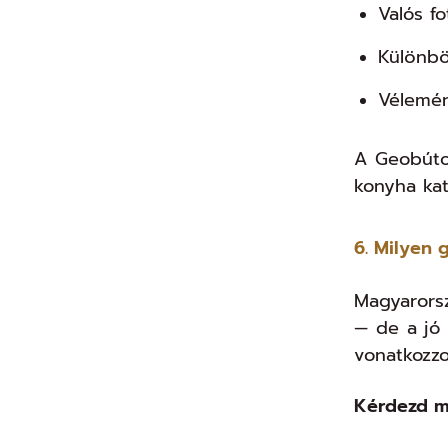
Valós f
Különbö
Vélemén
A Geobútor
konyha kat
6. Milyen 
Magyarorsz
— de a jó
vonatkozzo
Kérdezd m