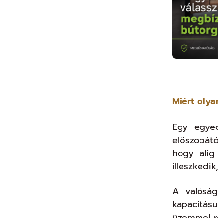
Miért olya
Egy egyed
előszobát
hogy alig
illeszkedi
A valóság
kapacitásu
üzemmel r