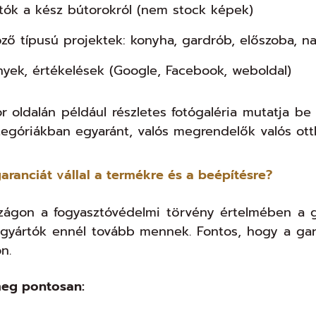
otók a kész bútorokról (nem stock képek)
ző típusú projektek: konyha, gardrób, előszoba, na
yek, értékelések (Google, Facebook, weboldal)
 oldalán például részletes fotógaléria mutatja be
egóriákban egyaránt, valós megrendelők valós ott
garanciát vállal a termékre és a beépítésre?
ágon a fogyasztóvédelmi törvény értelmében a gyá
 gyártók ennél tovább mennek. Fontos, hogy a ga
n.
eg pontosan: