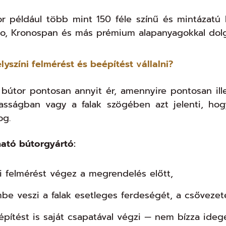
 például több mint 150 féle színű és mintázatú b
co, Kronospan és más prémium alapanyagokkal dolg
elyszíni felmérést és beépítést vállalni?
bútor pontosan annyit ér, amennyire pontosan ille
asságban vagy a falak szögében azt jelenti, ho
og.
ató bútorgyártó:
ni felmérést végez a megrendelés előtt,
mbe veszi a falak esetleges ferdeségét, a csővezet
építést is saját csapatával végzi — nem bízza ideg