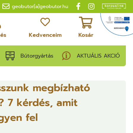
geobutor[a]geobutor.hu
pés
Kedvenceim
Kosár
Bútorgyártás
AKTUÁLIS AKCIÓ
sszunk megbízható
? 7 kérdés, amit
egyen fel