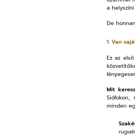
a helyszín
De honnan
1. Van saj
Ez az első
közvetítő
lényegesen
Mit keres
Siófokon,
minden egy
Szaké
rugal