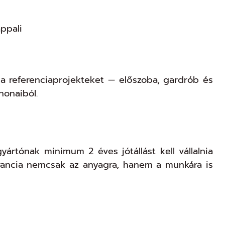
ppali
 a referenciaprojekteket — előszoba, gardrób és
honaiból.
rtónak minimum 2 éves jótállást kell vállalnia
rancia nemcsak az anyagra, hanem a munkára is