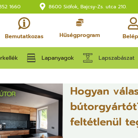
852 1660
8600 Siófok, Bajcsy-Zs. utca 210.
Hűségprogram
Bemutatkozas
Belé
rkellék
Lapanyagok
Lapszabászat
Hogyan vála
bútorgyártót
feltétlenül t