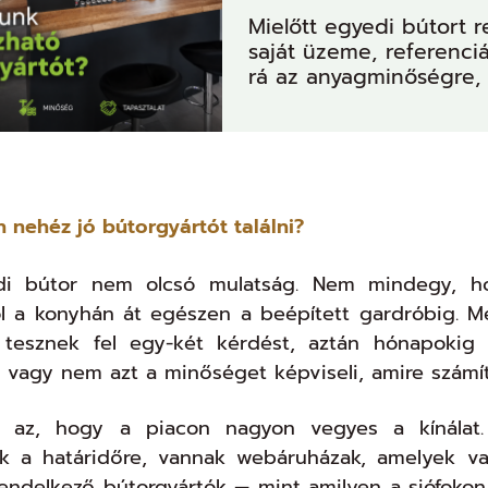
Mielőtt egyedi bútort r
saját üzeme, referenciá
rá az anyagminőségre, a
n nehéz jó bútorgyártót találni?
i bútor nem olcsó mulatság. Nem mindegy, hog
ól a konyhán át egészen a beépített gardróbig. 
 tesznek fel egy-két kérdést, aztán hónapokig
k, vagy nem azt a minőséget képviseli, amire számít
 az, hogy a piacon nagyon vegyes a kínálat. 
k a határidőre, vannak webáruházak, amelyek val
endelkező bútorgyártók — mint amilyen a siófok