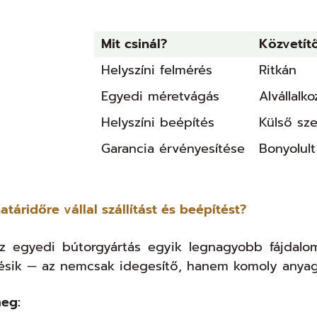
Mit csinál?
Közvetít
Helyszíni felmérés
Ritkán
Egyedi méretvágás
Alvállalko
Helyszíni beépítés
Külső sze
Garancia érvényesítése
Bonyolult
atáridőre vállal szállítást és beépítést?
z egyedi bútorgyártás egyik legnagyobb fájdalom
sik — az nemcsak idegesítő, hanem komoly anyagi 
eg: