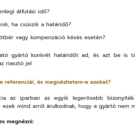
enlegi átfutási idő?
nik, ha csúszik a határidő?
ötbér vagy kompenzáció késés esetén?
ható gyártó konkrét határidőt ad, és azt be is t
 riasztó jel.
-e referenciái, és megnézhetem-e azokat?
cia az iparban az egyik legerősebb bizonyíték.
 ezek mind arról árulkodnak, hogy a gyártó nem mos
es megnézni: