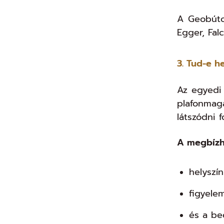
A Geobútor
Egger, Fal
3. Tud-e h
Az egyedi 
plafonmag
látszódni f
A megbízh
helyszí
figyele
és a be