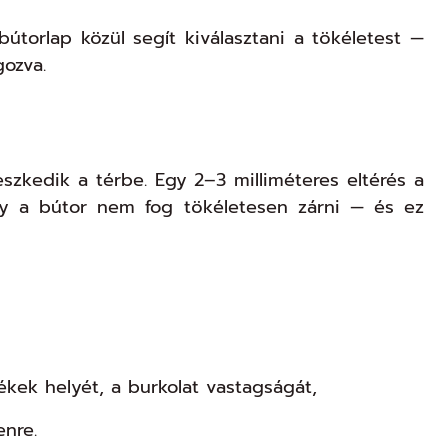
útorlap közül segít kiválasztani a tökéletest —
ozva.
szkedik a térbe. Egy 2–3 milliméteres eltérés a
gy a bútor nem fog tökéletesen zárni — és ez
ékek helyét, a burkolat vastagságát,
enre.