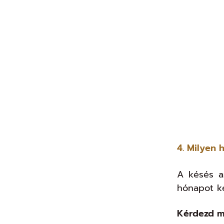
4. Milyen h
A késés a
hónapot ké
Kérdezd m