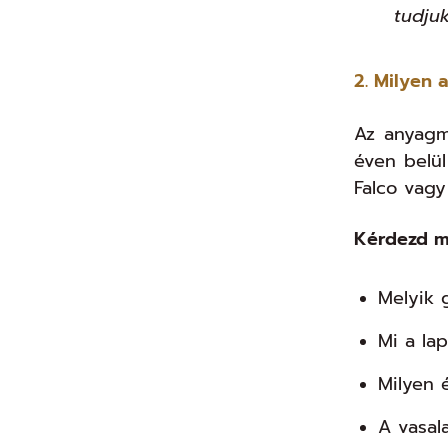
tudjuk
2. Milyen
Az anyagm
éven belül
Falco vagy
Kérdezd m
Melyik 
Mi a la
Milyen é
A vasal