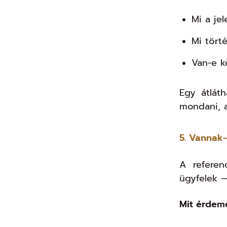
Mi a jel
Mi törté
Van-e k
Egy átlát
mondani, az
5. Vannak
A referen
ügyfelek —
Mit érdem