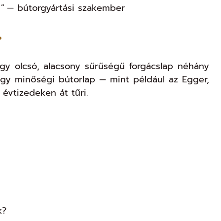
"
— bútorgyártási szakember
?
y olcsó, alacsony sűrűségű forgácslap néhány
Egy minőségi bútorlap — mint például az Egger,
évtizedeken át tűri.
k?