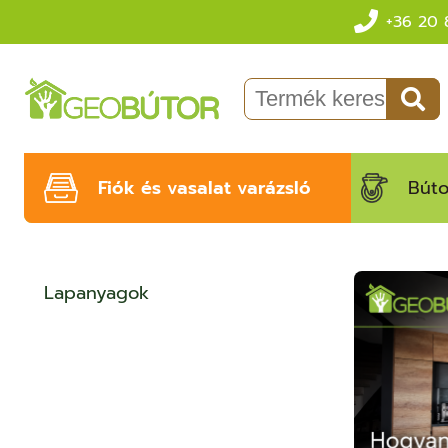
+36 20 
Fiók és vasalat varázsló
Búto
Lapanyagok