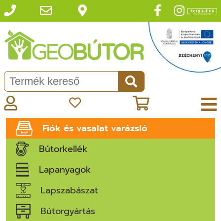
Fiók és vasalat varázsló
Bútorkellék
Lapanyagok
Lapszabászat
Bútorgyártás