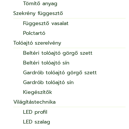
Tömítő anyag
Szekrény függesztő
Függesztő vasalat
Polctartó
Tolóajtó szerelvény
Beltéri tolóajtó görgő szett
Beltéri tolóajtó sín
Gardrób tolóajtó görgő szett
Gardrób tolóajtó sín
Kiegészítők
Világítástechnika
LED profil
LED szalag