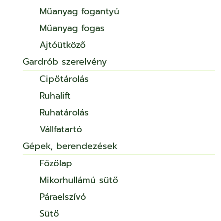
Műanyag fogantyú
Műanyag fogas
Ajtóütköző
Gardrób szerelvény
Cipőtárolás
Ruhalift
Ruhatárolás
Vállfatartó
Gépek, berendezések
Főzőlap
Mikorhullámú sütő
Páraelszívó
Sütő