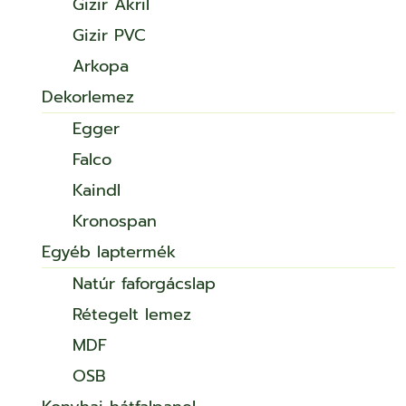
Gizir Akril
Gizir PVC
Arkopa
Dekorlemez
Egger
Falco
Kaindl
Kronospan
Egyéb laptermék
Natúr faforgácslap
Rétegelt lemez
MDF
OSB