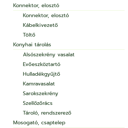
Konnektor, elosztó
Konnektor, elosztó
Kábelkivezető
Töltő
Konyhai tárolás
Alsószekrény vasalat
Evőeszköztartó
Hulladékgyűjtő
Kamravasalat
Sarokszekrény
Szellőzőrács
Tároló, rendszerező
Mosogató, csaptelep