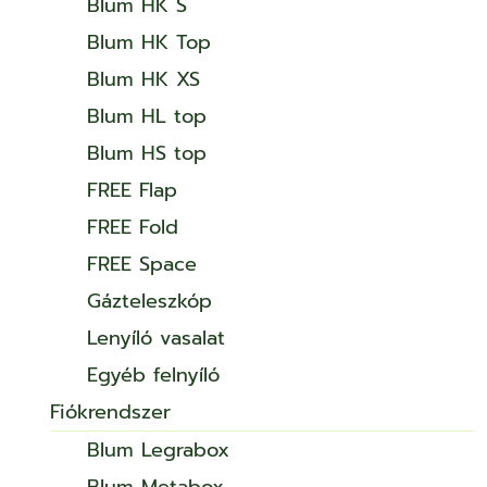
Blum HK S
Blum HK Top
Blum HK XS
Blum HL top
Blum HS top
FREE Flap
FREE Fold
FREE Space
Gázteleszkóp
Lenyíló vasalat
Egyéb felnyíló
Fiókrendszer
Blum Legrabox
Blum Metabox