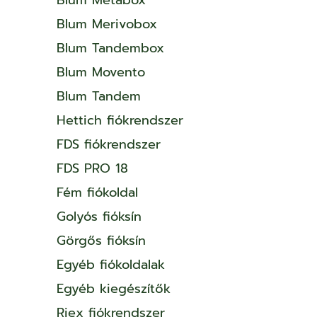
Blum Merivobox
Blum Tandembox
Blum Movento
Blum Tandem
Hettich fiókrendszer
FDS fiókrendszer
FDS PRO 18
Fém fiókoldal
Golyós fióksín
Görgős fióksín
Egyéb fiókoldalak
Egyéb kiegészítők
Riex fiókrendszer