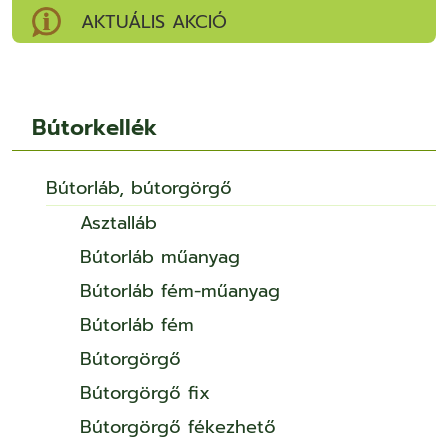
AKTUÁLIS AKCIÓ
Bútorkellék
Bútorláb, bútorgörgő
Asztalláb
Bútorláb műanyag
Bútorláb fém-műanyag
Bútorláb fém
Bútorgörgő
Bútorgörgő fix
Bútorgörgő fékezhető