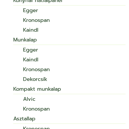
Konyhai hátfalpanel
Egger
Kronospan
Kaindl
Munkalap
Egger
Kaindl
Kronospan
Dekorcsík
Kompakt munkalap
Alvic
Kronospan
Asztallap
Kronospan