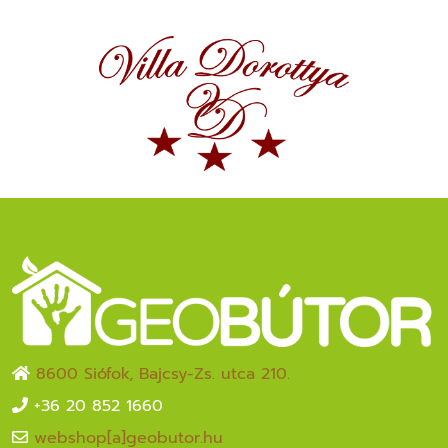
8600 Siófok, Bajcsy-Zs. utca 210.
+36 20 852 1660
webshop[a]geobutor.hu