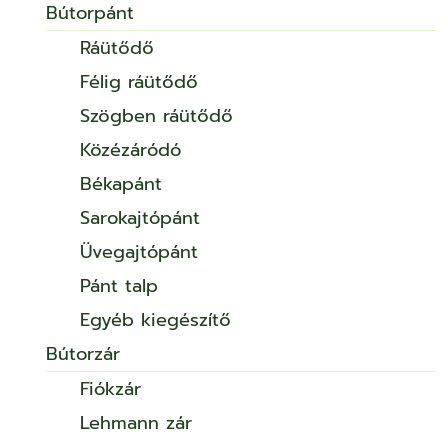
Bútorpánt
Ráütődő
Félig ráütődő
Szögben ráütődő
Közézáródó
Békapánt
Sarokajtópánt
Üvegajtópánt
Pánt talp
Egyéb kiegészítő
Bútorzár
Fiókzár
Lehmann zár