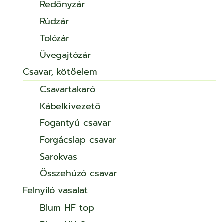
Redőnyzár
Rúdzár
Tolózár
Üvegajtózár
Csavar, kötőelem
Csavartakaró
Kábelkivezető
Fogantyú csavar
Forgácslap csavar
Sarokvas
Összehúzó csavar
Felnyíló vasalat
Blum HF top