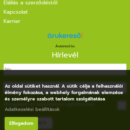
Elállás a szerződéstől
Kapcsolat
Karrier
Árukereső.hu
Hírlevél
Az oldal sütiket használ. A sütik célja a felhasználói
élmény fokozása, a webhely forgalmának elemzése
és személyre szabott tartalom szolgáltatása
Elfogadom az
Adatvédelmi nyilatkozatot
Adatkezelési beállítások
FELIRATKOZÁS
Elfogadom