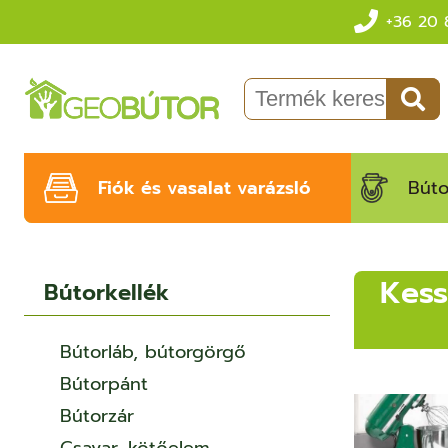
+36 20 
Fiók és vasalat varázsló
Búto
Kess
Bútorkellék
Bútorláb, bútorgörgő
Bútorpánt
Bútorzár