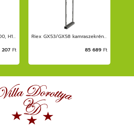
Riex VB63 drótkosár, W500, H175, 494 mm, fehér
Riex GX53/GX58 kamraszekrény egység, ker ettel, fióksínnel, frontrögzítővel, 1850 -2000 mm, s.szürke
 207
Ft
85 689
Ft