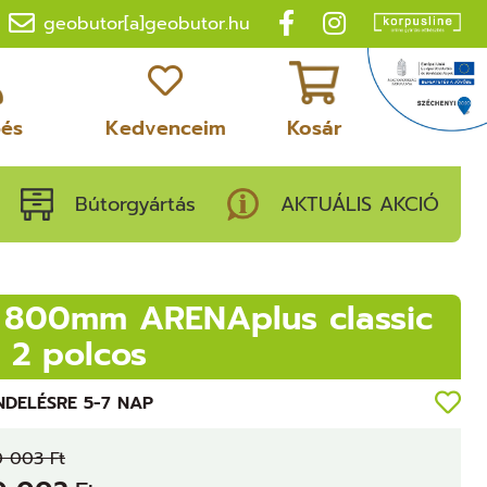
geobutor[a]geobutor.hu
pés
Kedvenceim
Kosár
Bútorgyártás
AKTUÁLIS AKCIÓ
t 800mm ARENAplus classic
 2 polcos
NDELÉSRE 5-7 NAP
0 003 Ft