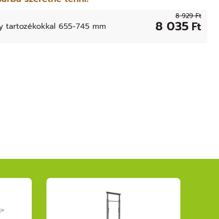
8 929 Ft
8 035
Ft
y tartozékokkal 655-745 mm