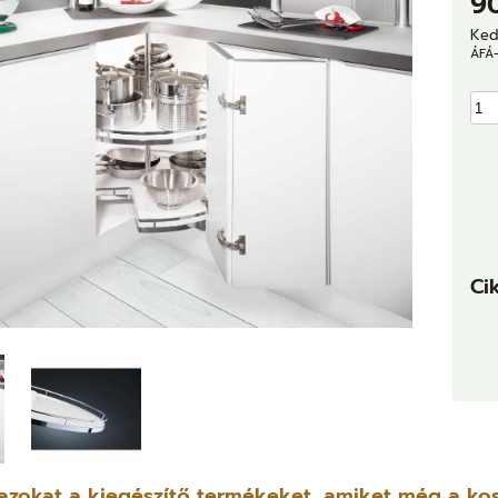
9
Ked
ÁFÁ-
Ci
 azokat a kiegészítő termékeket, amiket még a kos