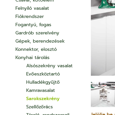
Csavar, kötőelem
Felnyíló vasalat
Fiókrendszer
Fogantyú, fogas
Gardrób szerelvény
Gépek, berendezések
Konnektor, elosztó
Konyhai tárolás
Alsószekrény vasalat
Evőeszköztartó
Hulladékgyűjtő
Kamravasalat
Sarokszekrény
Szellőzőrács
Jelölje be