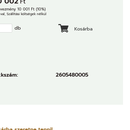
0 002
Ft
vezmény 10 001 Ft (10%)
val, Szállítási költségek nélkül
db
Kosárba
kkszám:
2605480005
árba szeretne tenni!