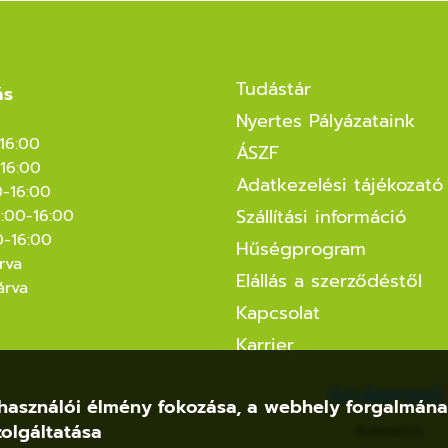
Tudástár
ás
Nyertes Pályázataink
-16:00
ÁSZF
16:00
Adatkezelési tájékozató
0-16:00
Szállítási információ
8:00-16:00
0-16:00
Hűségprogram
rva
Elállás a szerződéstől
árva
Kapcsolat
Karrier
felhasználói élmény fokozása, a webhely forgalmán
olgáltatása
Árukereső.hu