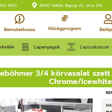
852 1660
8600 Siófok, Bajcsy-Zs. utca 210.
Hűségprogram
Bemutatkozas
Belé
rkellék
Lapanyagok
Lapszabászat
eböhmer 3/4 körvasalat szet
Chrome/Icewhite
RE
10