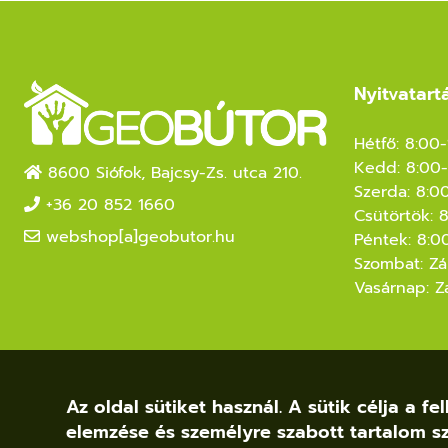
Nyitvatart
Hétfő: 8:00
Kedd: 8:00-
8600 Siófok, Bajcsy-Zs. utca 210.
Szerda: 8:0
+36 20 852 1660
Csütörtök: 
webshop[a]geobutor.hu
Péntek: 8:0
Szombat: Zá
Vasárnap: Z
Az oldal sütiket használ. A sütik célja a 
elemzése és személyre szabott tartalom sz