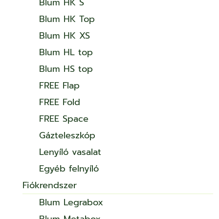
Blum HK S
Blum HK Top
Blum HK XS
Blum HL top
Blum HS top
FREE Flap
FREE Fold
FREE Space
Gázteleszkóp
Lenyíló vasalat
Egyéb felnyíló
Fiókrendszer
Blum Legrabox
Blum Metabox