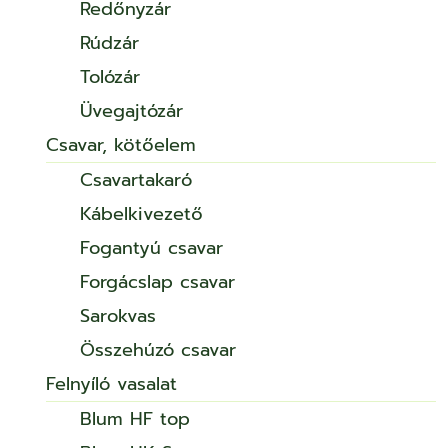
Redőnyzár
Rúdzár
Tolózár
Üvegajtózár
Csavar, kötőelem
Csavartakaró
Kábelkivezető
Fogantyú csavar
Forgácslap csavar
Sarokvas
Összehúzó csavar
Felnyíló vasalat
Blum HF top