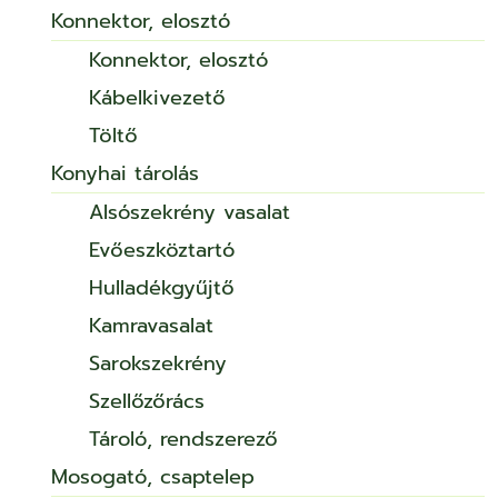
Konnektor, elosztó
Konnektor, elosztó
Kábelkivezető
Töltő
Konyhai tárolás
Alsószekrény vasalat
Evőeszköztartó
Hulladékgyűjtő
Kamravasalat
Sarokszekrény
Szellőzőrács
Tároló, rendszerező
Mosogató, csaptelep