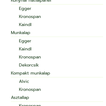
Konyhai hátfalpanel
Egger
Kronospan
Kaindl
Munkalap
Egger
Kaindl
Kronospan
Dekorcsík
Kompakt munkalap
Alvic
Kronospan
Asztallap
Kronospan