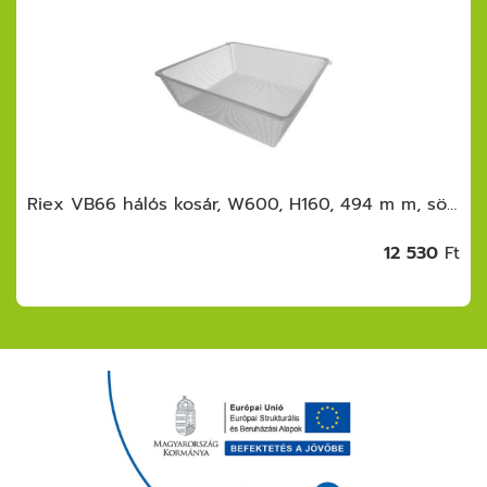
Riex VB66 hálós kosár, W600, H160, 494 m m, sötétszürke
12 530
Ft