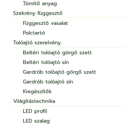
Tömítő anyag
Szekrény függesztő
Függesztő vasalat
Polctartó
Tolóajtó szerelvény
Beltéri tolóajtó görgő szett
Beltéri tolóajtó sín
Gardrób tolóajtó görgő szett
Gardrób tolóajtó sín
Kiegészítők
Világítástechnika
LED profil
LED szalag