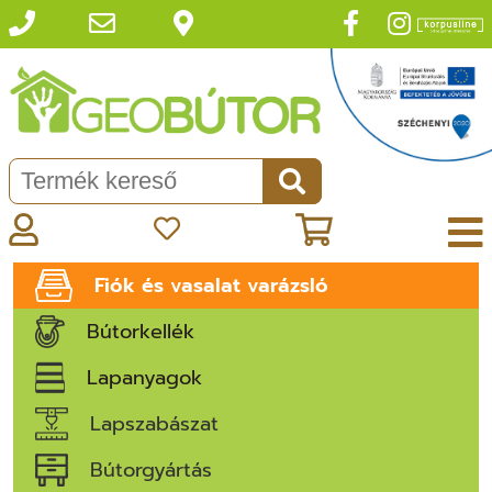
Fiók és vasalat varázsló
Bútorkellék
Lapanyagok
Lapszabászat
Bútorgyártás