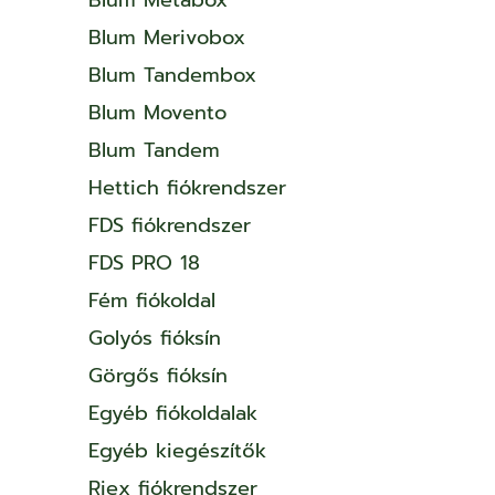
Blum Merivobox
Blum Tandembox
Blum Movento
Blum Tandem
Hettich fiókrendszer
FDS fiókrendszer
FDS PRO 18
Fém fiókoldal
Golyós fióksín
Görgős fióksín
Egyéb fiókoldalak
Egyéb kiegészítők
Riex fiókrendszer