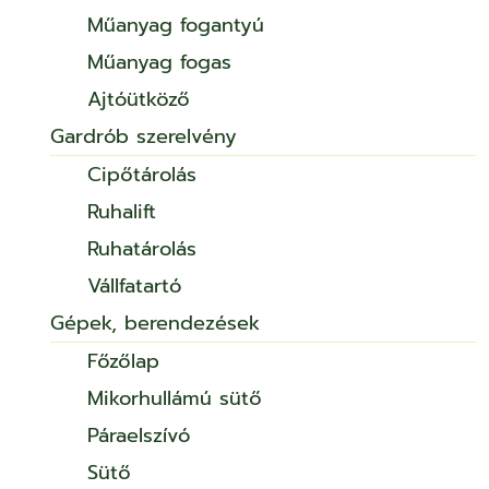
Műanyag fogantyú
Műanyag fogas
Ajtóütköző
Gardrób szerelvény
Cipőtárolás
Ruhalift
Ruhatárolás
Vállfatartó
Gépek, berendezések
Főzőlap
Mikorhullámú sütő
Páraelszívó
Sütő