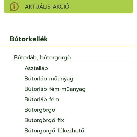
AKTUÁLIS AKCIÓ
Bútorkellék
Bútorláb, bútorgörgő
Asztalláb
Bútorláb műanyag
Bútorláb fém-műanyag
Bútorláb fém
Bútorgörgő
Bútorgörgő fix
Bútorgörgő fékezhető