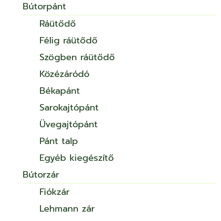
Bútorpánt
Ráütődő
Félig ráütődő
Szögben ráütődő
Közézáródó
Békapánt
Sarokajtópánt
Üvegajtópánt
Pánt talp
Egyéb kiegészítő
Bútorzár
Fiókzár
Lehmann zár