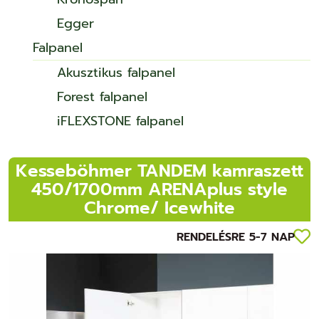
Egger
Falpanel
Akusztikus falpanel
Forest falpanel
iFLEXSTONE falpanel
Kesseböhmer TANDEM kamraszett
450/1700mm ARENAplus style
Chrome/ Icewhite
RENDELÉSRE 5-7 NAP