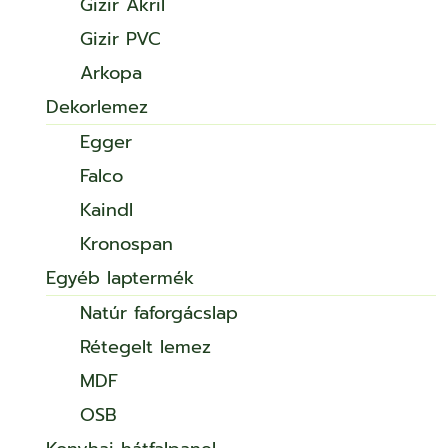
Gizir Akril
Gizir PVC
Arkopa
Dekorlemez
Egger
Falco
Kaindl
Kronospan
Egyéb laptermék
Natúr faforgácslap
Rétegelt lemez
MDF
OSB