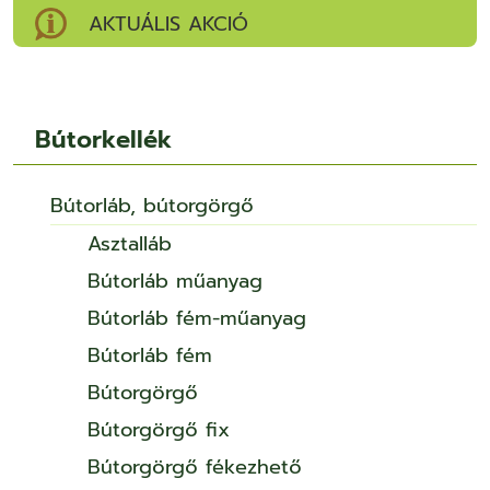
AKTUÁLIS AKCIÓ
Bútorkellék
Bútorláb, bútorgörgő
Asztalláb
Bútorláb műanyag
Bútorláb fém-műanyag
Bútorláb fém
Bútorgörgő
Bútorgörgő fix
Bútorgörgő fékezhető