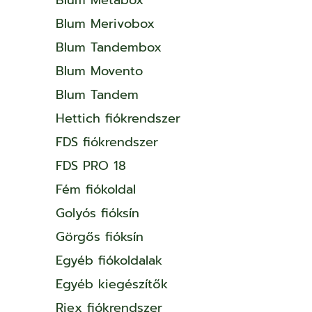
Blum Merivobox
Blum Tandembox
Blum Movento
Blum Tandem
Hettich fiókrendszer
FDS fiókrendszer
FDS PRO 18
Fém fiókoldal
Golyós fióksín
Görgős fióksín
Egyéb fiókoldalak
Egyéb kiegészítők
Riex fiókrendszer