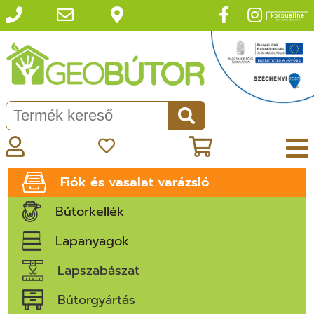
Fiók és vasalat varázsló
Bútorkellék
Lapanyagok
Lapszabászat
Bútorgyártás