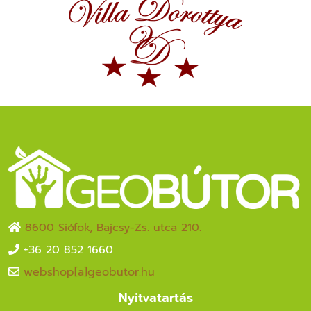
8600 Siófok, Bajcsy-Zs. utca 210.
+36 20 852 1660
webshop[a]geobutor.hu
Nyitvatartás