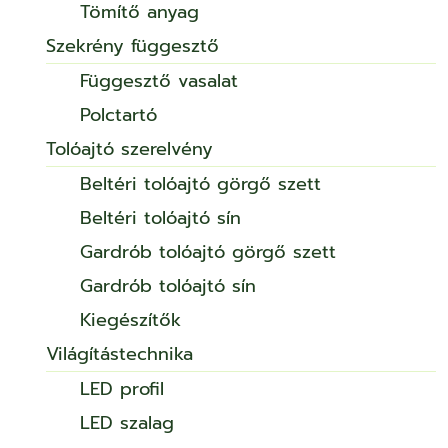
Tömítő anyag
Szekrény függesztő
Függesztő vasalat
Polctartó
Tolóajtó szerelvény
Beltéri tolóajtó görgő szett
Beltéri tolóajtó sín
Gardrób tolóajtó görgő szett
Gardrób tolóajtó sín
Kiegészítők
Világítástechnika
LED profil
LED szalag