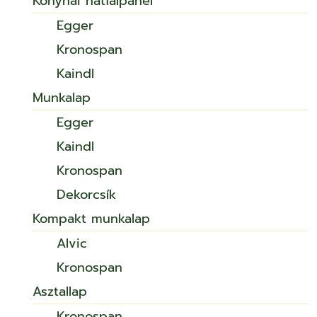
Konyhai hátfalpanel
Egger
Kronospan
Kaindl
Munkalap
Egger
Kaindl
Kronospan
Dekorcsík
Kompakt munkalap
Alvic
Kronospan
Asztallap
Kronospan