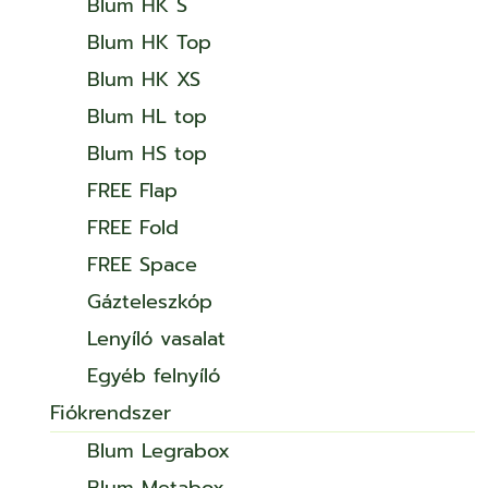
Blum HK S
Blum HK Top
Blum HK XS
Blum HL top
Blum HS top
FREE Flap
FREE Fold
FREE Space
Gázteleszkóp
Lenyíló vasalat
Egyéb felnyíló
Fiókrendszer
Blum Legrabox
Blum Metabox