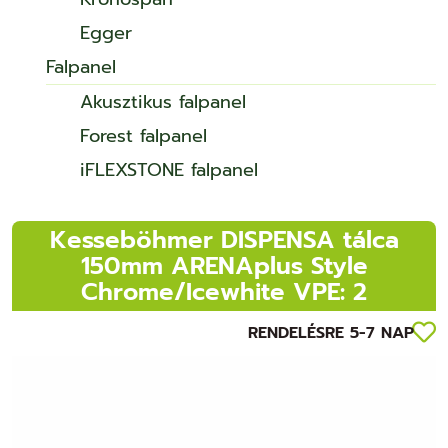
Egger
Falpanel
Akusztikus falpanel
Forest falpanel
iFLEXSTONE falpanel
Kesseböhmer DISPENSA tálca
150mm ARENAplus Style
Chrome/Icewhite VPE: 2
RENDELÉSRE 5-7 NAP