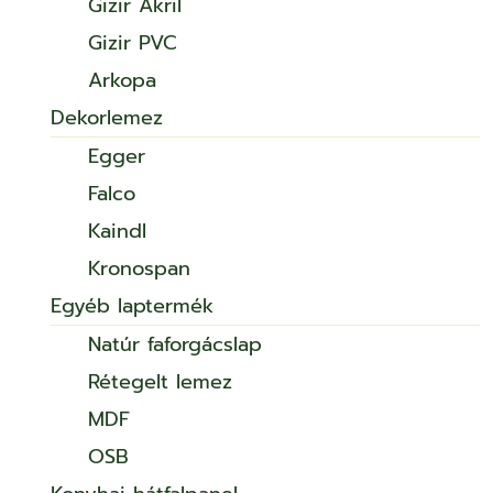
Gizir Akril
Gizir PVC
Arkopa
Dekorlemez
Egger
Falco
Kaindl
Kronospan
Egyéb laptermék
Natúr faforgácslap
Rétegelt lemez
MDF
OSB