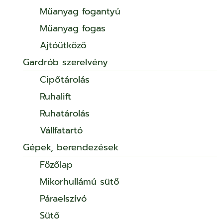
Műanyag fogantyú
Műanyag fogas
Ajtóütköző
Gardrób szerelvény
Cipőtárolás
Ruhalift
Ruhatárolás
Vállfatartó
Gépek, berendezések
Főzőlap
Mikorhullámú sütő
Páraelszívó
Sütő