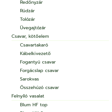
Redőnyzár
Rúdzár
Tolózár
Üvegajtózár
Csavar, kötőelem
Csavartakaró
Kábelkivezető
Fogantyú csavar
Forgácslap csavar
Sarokvas
Összehúzó csavar
Felnyíló vasalat
Blum HF top