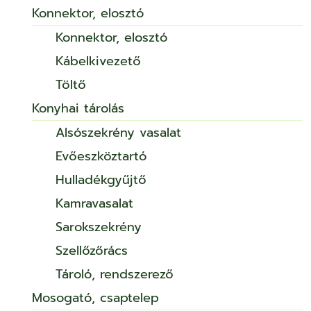
Konnektor, elosztó
Konnektor, elosztó
Kábelkivezető
Töltő
Konyhai tárolás
Alsószekrény vasalat
Evőeszköztartó
Hulladékgyűjtő
Kamravasalat
Sarokszekrény
Szellőzőrács
Tároló, rendszerező
Mosogató, csaptelep