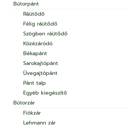
Bútorpánt
Ráütődő
Félig ráütődő
Szögben ráütődő
Közézáródó
Békapánt
Sarokajtópánt
Üvegajtópánt
Pánt talp
Egyéb kiegészítő
Bútorzár
Fiókzár
Lehmann zár