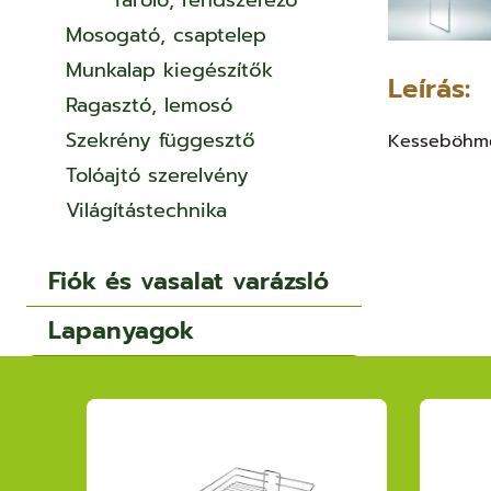
Tároló, rendszerező
Mosogató, csaptelep
Munkalap kiegészítők
Leírás:
Ragasztó, lemosó
Szekrény függesztő
Kesseböhme
Tolóajtó szerelvény
Világítástechnika
Fiók és vasalat varázsló
Lapanyagok