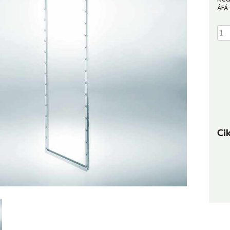
ÁFÁ-
Ci