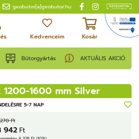
geobutor[a]geobutor.hu
pés
Kedvenceim
Kosár
Bútorgyártás
AKTUÁLIS AKCIÓ
 1200-1600 mm Silver
NDELÉSRE 5-7 NAP
270 Ft
8 942
Ft
vezmény 4 328 Ft (10%)