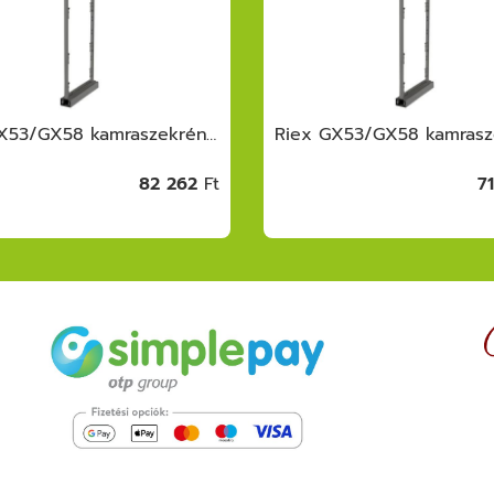
Riex GX53/GX58 kamraszekrény egység, ker ettel, fióksínnel, frontrögzítővel, 1700 -1850 mm, s.szürke
82 262
Ft
7