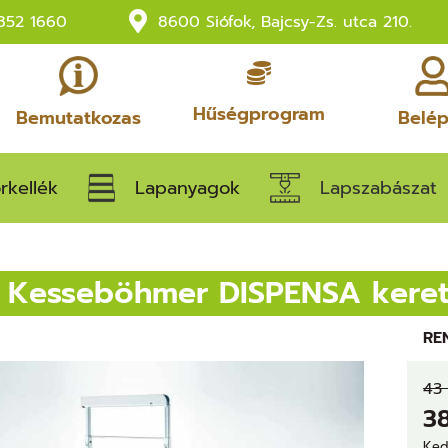
852 1660
8600 Siófok, Bajcsy-Zs. utca 210.
Hűségprogram
Bemutatkozas
Belé
rkellék
Lapanyagok
Lapszabászat
Kesseböhmer DISPENSA keret
RE
43 
3
Ked