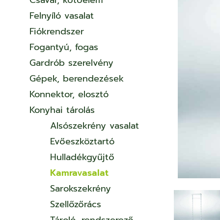
Csavar, kötőelem
Felnyíló vasalat
Fiókrendszer
Fogantyú, fogas
Gardrób szerelvény
Gépek, berendezések
Konnektor, elosztó
Konyhai tárolás
Alsószekrény vasalat
Evőeszköztartó
Hulladékgyűjtő
Kamravasalat
Sarokszekrény
Szellőzőrács