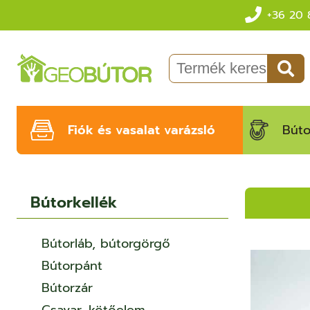
+36 20 
Fiók és vasalat varázsló
Búto
Bútorkellék
Bútorláb, bútorgörgő
Bútorpánt
Bútorzár