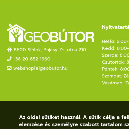
Nyitvatart
Hétfő: 8:00
Kedd: 8:00-
8600 Siófok, Bajcsy-Zs. utca 210.
Szerda: 8:0
+36 20 852 1660
Csütörtök: 
webshop[a]geobutor.hu
Péntek: 8:0
Szombat: Zá
Vasárnap: Z
Az oldal sütiket használ. A sütik célja a 
elemzése és személyre szabott tartalom sz