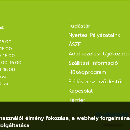
Tudástár
ás
Nyertes Pályázataink
-16:00
ÁSZF
16:00
Adatkezelési tájékozató
0-16:00
Szállítási információ
8:00-16:00
0-16:00
Hűségprogram
rva
Elállás a szerződéstől
árva
Kapcsolat
Karrier
felhasználói élmény fokozása, a webhely forgalmán
olgáltatása
Árukereső.hu