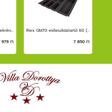
Riex GX53/GX58 kamraszekrény egység, ker ettel, fióksínnel, frontrögzítővel, 1250 -1400 mm, s.szürke
Riex GM70 evőeszköztartó 60 (522x474), G lobe softTouch, szürke
1 979
Ft
7 850
Ft