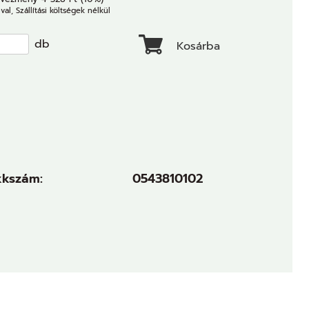
val, Szállítási költségek nélkül
db
Kosárba
kkszám:
0543810102