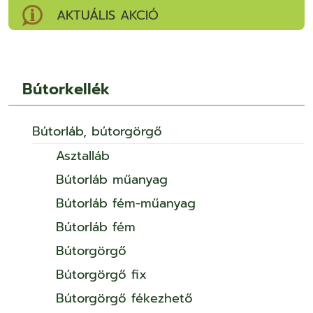
AKTUÁLIS AKCIÓ
Bútorkellék
Bútorláb, bútorgörgő
Asztalláb
Bútorláb műanyag
Bútorláb fém-műanyag
Bútorláb fém
Bútorgörgő
Bútorgörgő fix
Bútorgörgő fékezhető