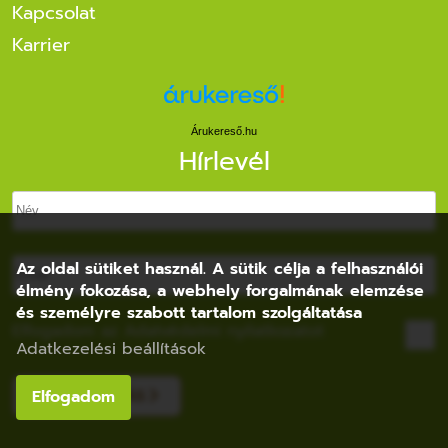
Kapcsolat
Karrier
Árukereső.hu
Hírlevél
Az oldal sütiket használ. A sütik célja a felhasználói
élmény fokozása, a webhely forgalmának elemzése
és személyre szabott tartalom szolgáltatása
Elfogadom az
Adatvédelmi nyilatkozatot
Adatkezelési beállítások
FELIRATKOZÁS
Elfogadom