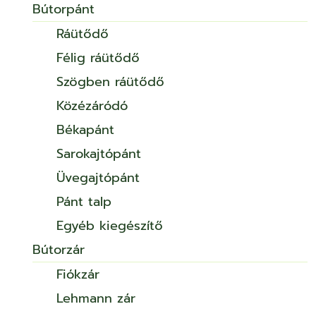
Bútorpánt
Ráütődő
Félig ráütődő
Szögben ráütődő
Közézáródó
Békapánt
Sarokajtópánt
Üvegajtópánt
Pánt talp
Egyéb kiegészítő
Bútorzár
Fiókzár
Lehmann zár