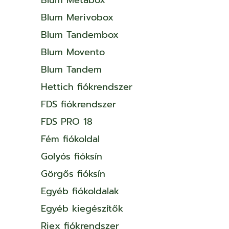
Blum Merivobox
Blum Tandembox
Blum Movento
Blum Tandem
Hettich fiókrendszer
FDS fiókrendszer
FDS PRO 18
Fém fiókoldal
Golyós fióksín
Görgős fióksín
Egyéb fiókoldalak
Egyéb kiegészítők
Riex fiókrendszer