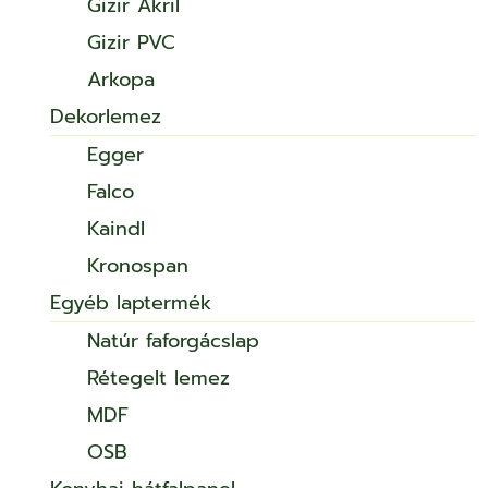
Gizir Akril
Gizir PVC
Arkopa
Dekorlemez
Egger
Falco
Kaindl
Kronospan
Egyéb laptermék
Natúr faforgácslap
Rétegelt lemez
MDF
OSB