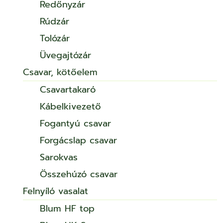
Redőnyzár
Rúdzár
Tolózár
Üvegajtózár
Csavar, kötőelem
Csavartakaró
Kábelkivezető
Fogantyú csavar
Forgácslap csavar
Sarokvas
Összehúzó csavar
Felnyíló vasalat
Blum HF top