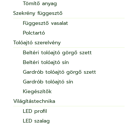
Tömítő anyag
Szekrény függesztő
Függesztő vasalat
Polctartó
Tolóajtó szerelvény
Beltéri tolóajtó görgő szett
Beltéri tolóajtó sín
Gardrób tolóajtó görgő szett
Gardrób tolóajtó sín
Kiegészítők
Világítástechnika
LED profil
LED szalag