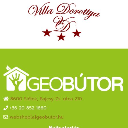
8600 Siófok, Bajcsy-Zs. utca 210.
+36 20 852 1660
webshop[a]geobutor.hu
Nyitvatartás