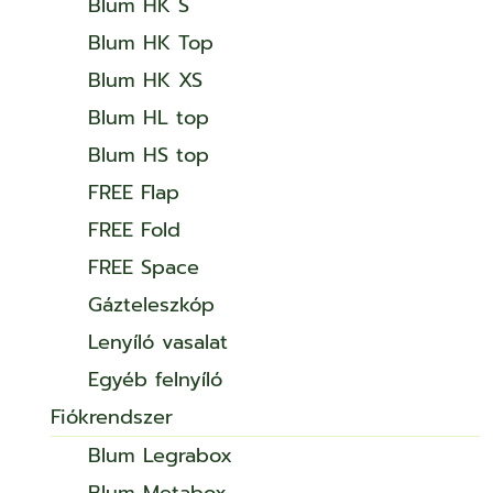
Blum HK S
Blum HK Top
Blum HK XS
Blum HL top
Blum HS top
FREE Flap
FREE Fold
FREE Space
Gázteleszkóp
Lenyíló vasalat
Egyéb felnyíló
Fiókrendszer
Blum Legrabox
Blum Metabox