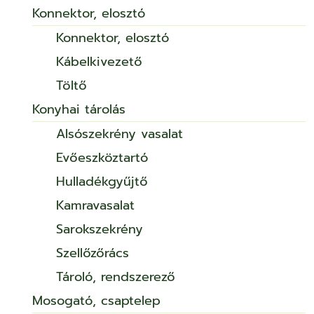
Konnektor, elosztó
Konnektor, elosztó
Kábelkivezető
Töltő
Konyhai tárolás
Alsószekrény vasalat
Evőeszköztartó
Hulladékgyűjtő
Kamravasalat
Sarokszekrény
Szellőzőrács
Tároló, rendszerező
Mosogató, csaptelep