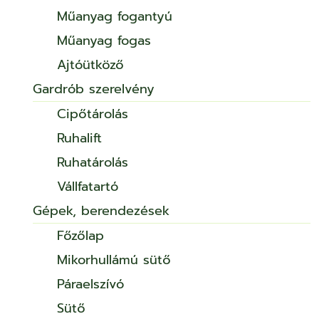
Műanyag fogantyú
Műanyag fogas
Ajtóütköző
Gardrób szerelvény
Cipőtárolás
Ruhalift
Ruhatárolás
Vállfatartó
Gépek, berendezések
Főzőlap
Mikorhullámú sütő
Páraelszívó
Sütő