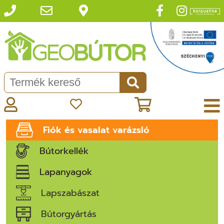
Fiók és vasalat varázsló
Bútorkellék
Lapanyagok
Lapszabászat
Bútorgyártás