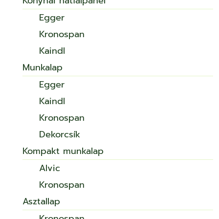
Konyhai hátfalpanel
Egger
Kronospan
Kaindl
Munkalap
Egger
Kaindl
Kronospan
Dekorcsík
Kompakt munkalap
Alvic
Kronospan
Asztallap
Kronospan