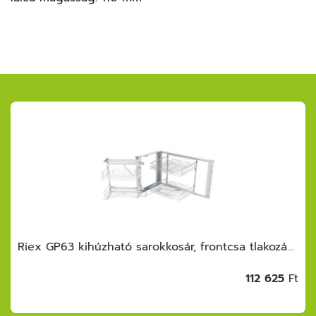
Riex GP63 kihúzható sarokkosár, frontcsa tlakozású, drótkosár, bal/jobb, W900, kr óm
112 625
Ft