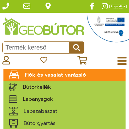
Fiók és vasalat varázsló
Bútorkellék
Lapanyagok
Lapszabászat
Bútorgyártás