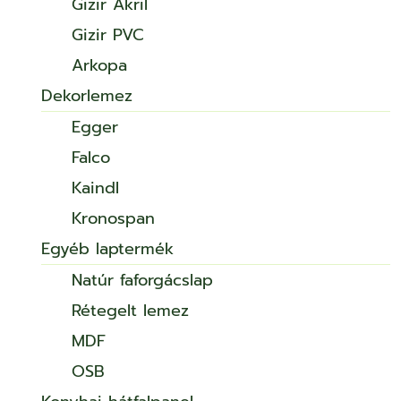
Gizir Akril
Gizir PVC
Arkopa
Dekorlemez
Egger
Falco
Kaindl
Kronospan
Egyéb laptermék
Natúr faforgácslap
Rétegelt lemez
MDF
OSB