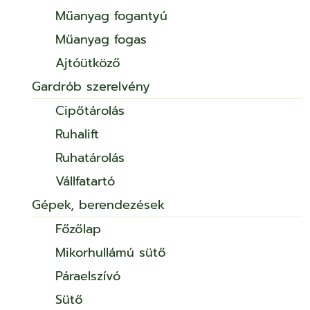
Műanyag fogantyú
Műanyag fogas
Ajtóütköző
Gardrób szerelvény
Cipőtárolás
Ruhalift
Ruhatárolás
Vállfatartó
Gépek, berendezések
Főzőlap
Mikorhullámú sütő
Páraelszívó
Sütő