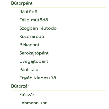
Bútorpánt
Ráütődő
Félig ráütődő
Szögben ráütődő
Közézáródó
Békapánt
Sarokajtópánt
Üvegajtópánt
Pánt talp
Egyéb kiegészítő
Bútorzár
Fiókzár
Lehmann zár