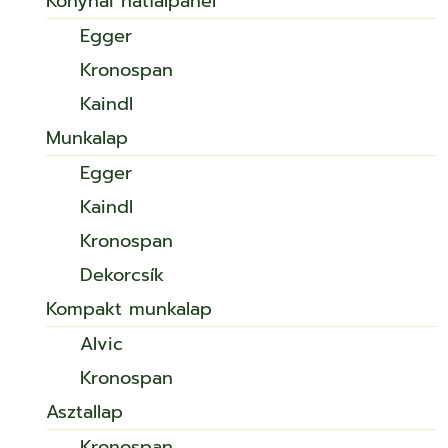
Konyhai hátfalpanel
Egger
Kronospan
Kaindl
Munkalap
Egger
Kaindl
Kronospan
Dekorcsík
Kompakt munkalap
Alvic
Kronospan
Asztallap
Kronospan