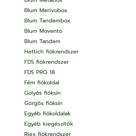
Blum Merivobox
Blum Tandembox
Blum Movento
Blum Tandem
Hettich fiókrendszer
FDS fiókrendszer
FDS PRO 18
Fém fiókoldal
Golyós fióksín
Görgős fióksín
Egyéb fiókoldalak
Egyéb kiegészítők
Riex fiókrendszer