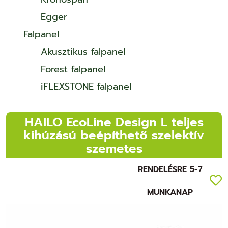
Egger
Falpanel
Akusztikus falpanel
Forest falpanel
iFLEXSTONE falpanel
HAILO EcoLine Design L teljes
kihúzású beépíthető szelektív
szemetes
RENDELÉSRE 5-7
MUNKANAP