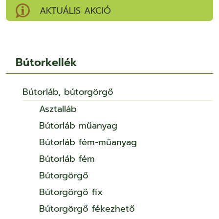
AKTUÁLIS AKCIÓ
Bútorkellék
Bútorláb, bútorgörgő
Asztalláb
Bútorláb műanyag
Bútorláb fém-műanyag
Bútorláb fém
Bútorgörgő
Bútorgörgő fix
Bútorgörgő fékezhető