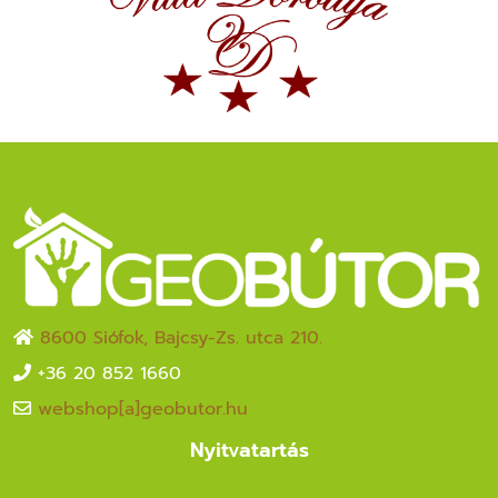
8600 Siófok, Bajcsy-Zs. utca 210.
+36 20 852 1660
webshop[a]geobutor.hu
Nyitvatartás