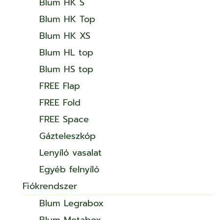
Blum HK S
Blum HK Top
Blum HK XS
Blum HL top
Blum HS top
FREE Flap
FREE Fold
FREE Space
Gázteleszkóp
Lenyíló vasalat
Egyéb felnyíló
Fiókrendszer
Blum Legrabox
Blum Metabox