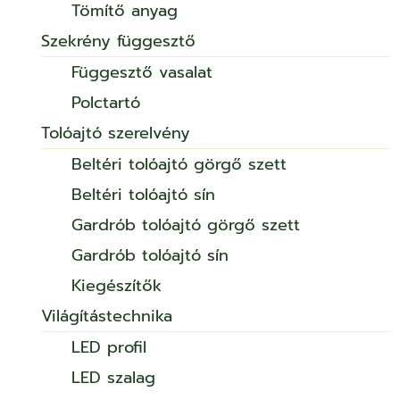
Tömítő anyag
Szekrény függesztő
Függesztő vasalat
Polctartó
Tolóajtó szerelvény
Beltéri tolóajtó görgő szett
Beltéri tolóajtó sín
Gardrób tolóajtó görgő szett
Gardrób tolóajtó sín
Kiegészítők
Világítástechnika
LED profil
LED szalag