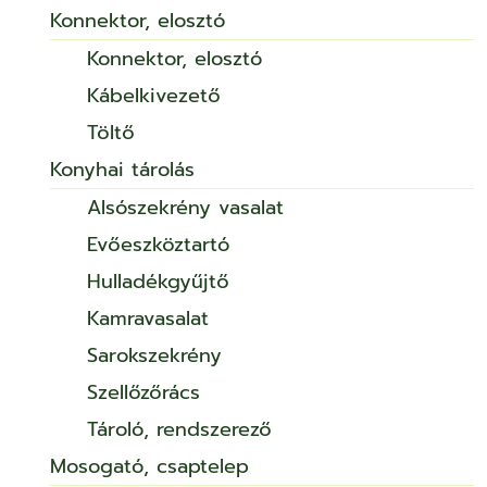
Konnektor, elosztó
Konnektor, elosztó
Kábelkivezető
Töltő
Konyhai tárolás
Alsószekrény vasalat
Evőeszköztartó
Hulladékgyűjtő
Kamravasalat
Sarokszekrény
Szellőzőrács
Tároló, rendszerező
Mosogató, csaptelep