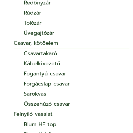
Redőnyzár
Rúdzár
Tolózár
Üvegajtózár
Csavar, kötőelem
Csavartakaró
Kábelkivezető
Fogantyú csavar
Forgácslap csavar
Sarokvas
Összehúzó csavar
Felnyíló vasalat
Blum HF top