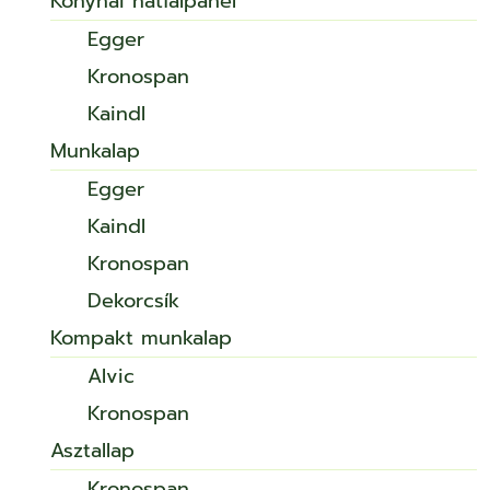
Konyhai hátfalpanel
Egger
Kronospan
Kaindl
Munkalap
Egger
Kaindl
Kronospan
Dekorcsík
Kompakt munkalap
Alvic
Kronospan
Asztallap
Kronospan