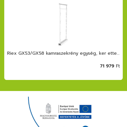
Riex GX53/GX58 kamraszekrény egység, ker ettel, fióksínnel, frontrögzítővel, 1250 -1400 mm, fehér
71 979
Ft