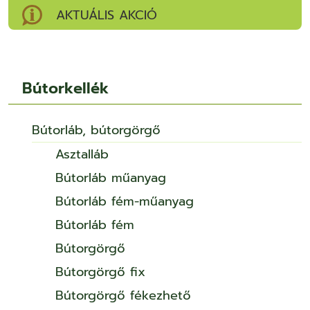
AKTUÁLIS AKCIÓ
Bútorkellék
Bútorláb, bútorgörgő
Asztalláb
Bútorláb műanyag
Bútorláb fém-műanyag
Bútorláb fém
Bútorgörgő
Bútorgörgő fix
Bútorgörgő fékezhető