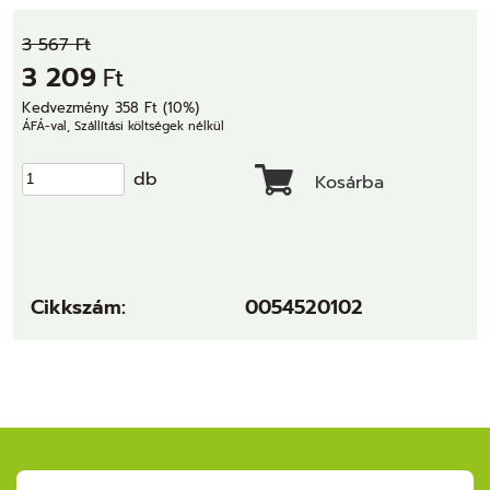
3 567 Ft
3 209
Ft
Kedvezmény 358 Ft (10%)
ÁFÁ-val, Szállítási költségek nélkül
db
Kosárba
Cikkszám:
0054520102