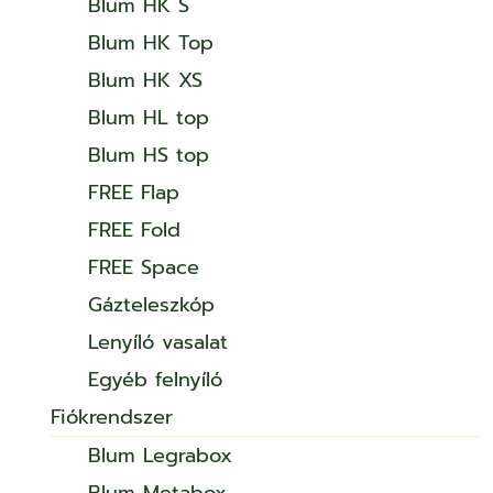
Blum HK S
Blum HK Top
Blum HK XS
Blum HL top
Blum HS top
FREE Flap
FREE Fold
FREE Space
Gázteleszkóp
Lenyíló vasalat
Egyéb felnyíló
Fiókrendszer
Blum Legrabox
Blum Metabox