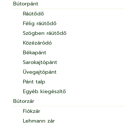
Bútorpánt
Ráütődő
Félig ráütődő
Szögben ráütődő
Közézáródó
Békapánt
Sarokajtópánt
Üvegajtópánt
Pánt talp
Egyéb kiegészítő
Bútorzár
Fiókzár
Lehmann zár