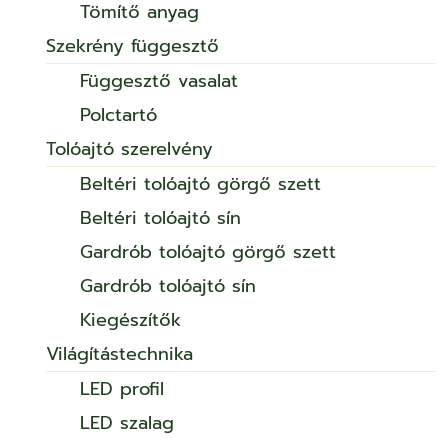
Tömítő anyag
Szekrény függesztő
Függesztő vasalat
Polctartó
Tolóajtó szerelvény
Beltéri tolóajtó görgő szett
Beltéri tolóajtó sín
Gardrób tolóajtó görgő szett
Gardrób tolóajtó sín
Kiegészítők
Világítástechnika
LED profil
LED szalag