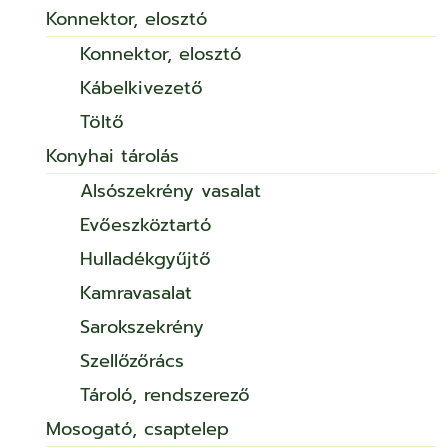
Konnektor, elosztó
Konnektor, elosztó
Kábelkivezető
Töltő
Konyhai tárolás
Alsószekrény vasalat
Evőeszköztartó
Hulladékgyűjtő
Kamravasalat
Sarokszekrény
Szellőzőrács
Tároló, rendszerező
Mosogató, csaptelep