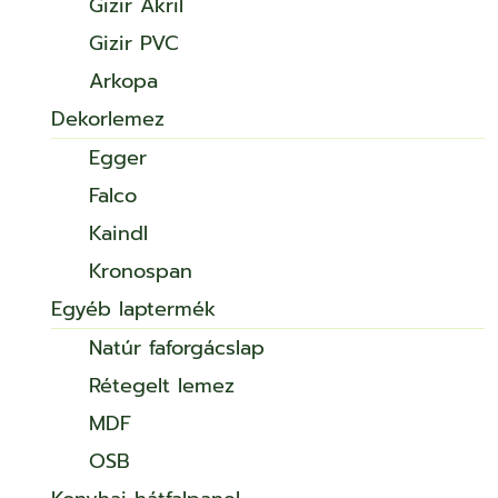
Gizir Akril
Gizir PVC
Arkopa
Dekorlemez
Egger
Falco
Kaindl
Kronospan
Egyéb laptermék
Natúr faforgácslap
Rétegelt lemez
MDF
OSB