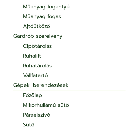
Műanyag fogantyú
Műanyag fogas
Ajtóütköző
Gardrób szerelvény
Cipőtárolás
Ruhalift
Ruhatárolás
Vállfatartó
Gépek, berendezések
Főzőlap
Mikorhullámú sütő
Páraelszívó
Sütő