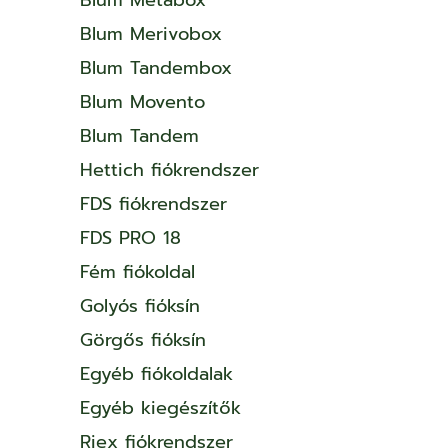
Blum Merivobox
Blum Tandembox
Blum Movento
Blum Tandem
Hettich fiókrendszer
FDS fiókrendszer
FDS PRO 18
Fém fiókoldal
Golyós fióksín
Görgős fióksín
Egyéb fiókoldalak
Egyéb kiegészítők
Riex fiókrendszer