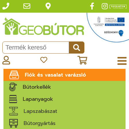
Fiók és vasalat varázsló
Bútorkellék
Lapanyagok
Lapszabászat
Bútorgyártás