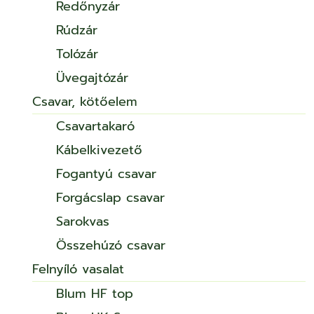
Redőnyzár
Rúdzár
Tolózár
Üvegajtózár
Csavar, kötőelem
Csavartakaró
Kábelkivezető
Fogantyú csavar
Forgácslap csavar
Sarokvas
Összehúzó csavar
Felnyíló vasalat
Blum HF top