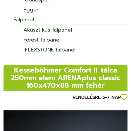
Egger
Falpanel
Akusztikus falpanel
Forest falpanel
iFLEXSTONE falpanel
Kesseböhmer Comfort II. tálca
250mm elem ARENAplus classic
160x470x88 mm fehér
RENDELÉSRE 5-7 NAP