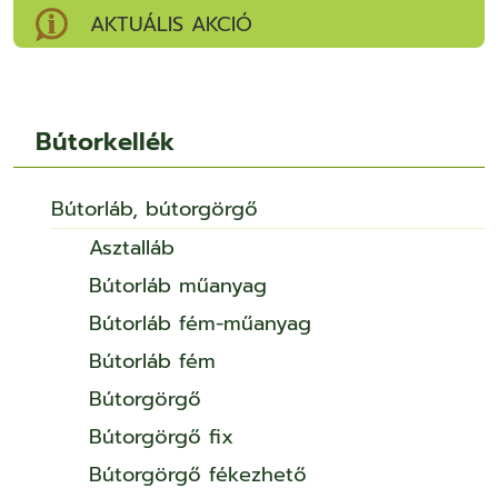
AKTUÁLIS AKCIÓ
Bútorkellék
Bútorláb, bútorgörgő
Asztalláb
Bútorláb műanyag
Bútorláb fém-műanyag
Bútorláb fém
Bútorgörgő
Bútorgörgő fix
Bútorgörgő fékezhető