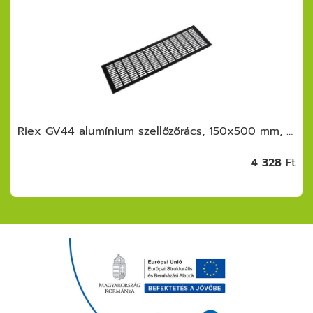
Riex GV44 alumínium szellőzőrács, 150x500 mm, matt fekete
4 328
Ft