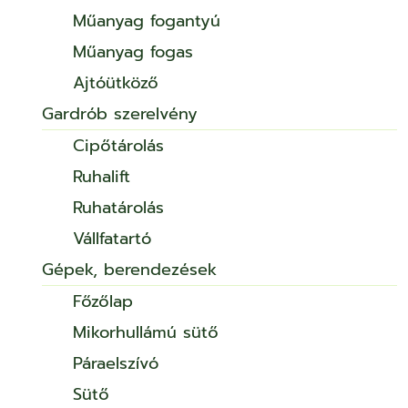
Műanyag fogantyú
Műanyag fogas
Ajtóütköző
Gardrób szerelvény
Cipőtárolás
Ruhalift
Ruhatárolás
Vállfatartó
Gépek, berendezések
Főzőlap
Mikorhullámú sütő
Páraelszívó
Sütő