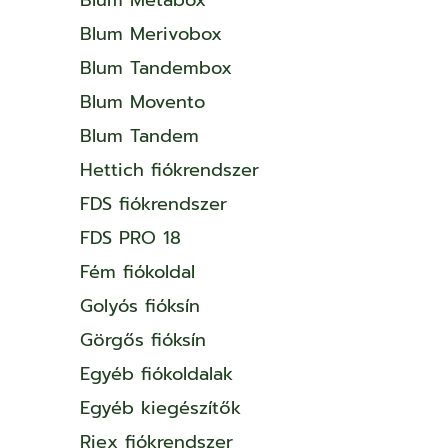
Blum Merivobox
Blum Tandembox
Blum Movento
Blum Tandem
Hettich fiókrendszer
FDS fiókrendszer
FDS PRO 18
Fém fiókoldal
Golyós fióksín
Görgős fióksín
Egyéb fiókoldalak
Egyéb kiegészítők
Riex fiókrendszer