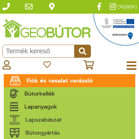
Fiók és vasalat varázsló
Bútorkellék
Lapanyagok
Lapszabászat
Bútorgyártás