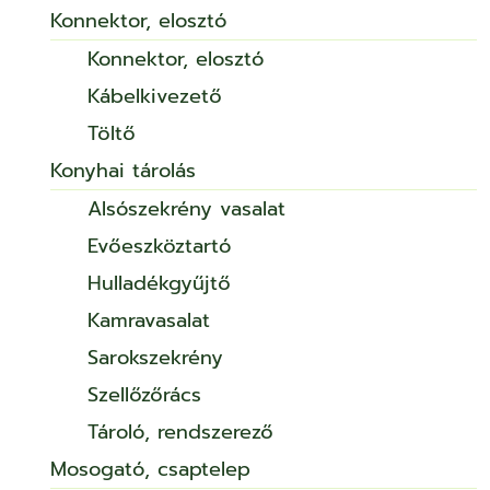
Konnektor, elosztó
Konnektor, elosztó
Kábelkivezető
Töltő
Konyhai tárolás
Alsószekrény vasalat
Evőeszköztartó
Hulladékgyűjtő
Kamravasalat
Sarokszekrény
Szellőzőrács
Tároló, rendszerező
Mosogató, csaptelep