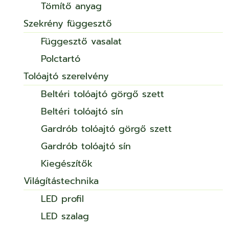
Tömítő anyag
Szekrény függesztő
Függesztő vasalat
Polctartó
Tolóajtó szerelvény
Beltéri tolóajtó görgő szett
Beltéri tolóajtó sín
Gardrób tolóajtó görgő szett
Gardrób tolóajtó sín
Kiegészítők
Világítástechnika
LED profil
LED szalag