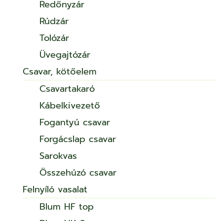
Redőnyzár
Rúdzár
Tolózár
Üvegajtózár
Csavar, kötőelem
Csavartakaró
Kábelkivezető
Fogantyú csavar
Forgácslap csavar
Sarokvas
Összehúzó csavar
Felnyíló vasalat
Blum HF top