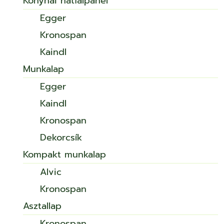
Konyhai hátfalpanel
Egger
Kronospan
Kaindl
Munkalap
Egger
Kaindl
Kronospan
Dekorcsík
Kompakt munkalap
Alvic
Kronospan
Asztallap
Kronospan