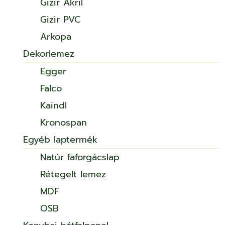
Gizir Akril
Gizir PVC
Arkopa
Dekorlemez
Egger
Falco
Kaindl
Kronospan
Egyéb laptermék
Natúr faforgácslap
Rétegelt lemez
MDF
OSB