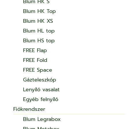
Blum HK S
Blum HK Top
Blum HK XS
Blum HL top
Blum HS top
FREE Flap
FREE Fold
FREE Space
Gázteleszkóp
Lenyíló vasalat
Egyéb felnyíló
Fiókrendszer
Blum Legrabox
Blum Metabox