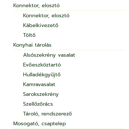
Konnektor, elosztó
Konnektor, elosztó
Kábelkivezető
Töltő
Konyhai tárolás
Alsószekrény vasalat
Evőeszköztartó
Hulladékgyűjtő
Kamravasalat
Sarokszekrény
Szellőzőrács
Tároló, rendszerező
Mosogató, csaptelep