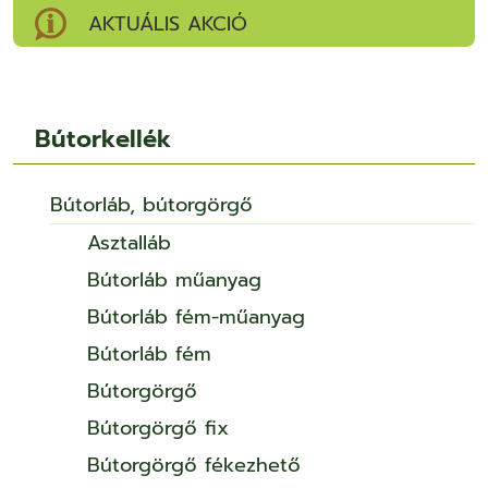
AKTUÁLIS AKCIÓ
Bútorkellék
Bútorláb, bútorgörgő
Asztalláb
Bútorláb műanyag
Bútorláb fém-műanyag
Bútorláb fém
Bútorgörgő
Bútorgörgő fix
Bútorgörgő fékezhető