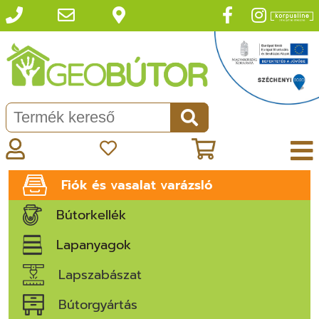
Fiók és vasalat varázsló
Bútorkellék
Lapanyagok
Lapszabászat
Bútorgyártás