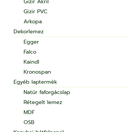
Gizir Akril
Gizir PVC
Arkopa
Dekorlemez
Egger
Falco
Kaindl
Kronospan
Egyéb laptermék
Natúr faforgácslap
Rétegelt lemez
MDF
OSB