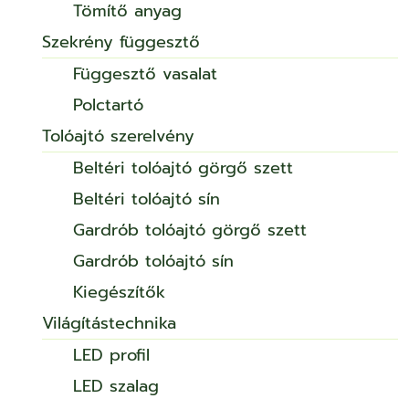
Tömítő anyag
Szekrény függesztő
Függesztő vasalat
Polctartó
Tolóajtó szerelvény
Beltéri tolóajtó görgő szett
Beltéri tolóajtó sín
Gardrób tolóajtó görgő szett
Gardrób tolóajtó sín
Kiegészítők
Világítástechnika
LED profil
LED szalag