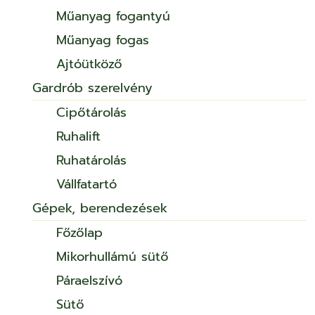
Műanyag fogantyú
Műanyag fogas
Ajtóütköző
Gardrób szerelvény
Cipőtárolás
Ruhalift
Ruhatárolás
Vállfatartó
Gépek, berendezések
Főzőlap
Mikorhullámú sütő
Páraelszívó
Sütő