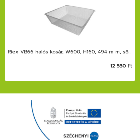
Riex VB66 hálós kosár, W600, H160, 494 m m, sötétszürke
12 530
Ft