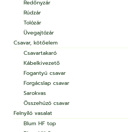
Redőnyzár
Rúdzár
Tolózár
Üvegajtózár
Csavar, kötőelem
Csavartakaró
Kábelkivezető
Fogantyú csavar
Forgácslap csavar
Sarokvas
Összehúzó csavar
Felnyíló vasalat
Blum HF top