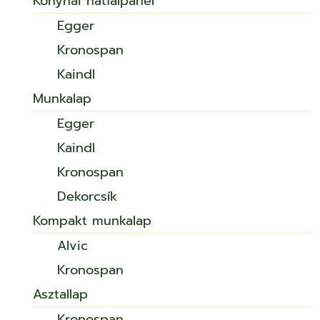
Konyhai hátfalpanel
Egger
Kronospan
Kaindl
Munkalap
Egger
Kaindl
Kronospan
Dekorcsík
Kompakt munkalap
Alvic
Kronospan
Asztallap
Kronospan