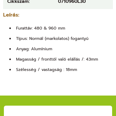
Cikkszám:
0710960L30
Leírás:
Furattáv:
480 & 960 mm
Típus: Normál (markolatos) fogantyú
Anyag: Alumínium
Magasság / fronttól való elállás /:
43mm
Szélesség / vastagság : 18mm