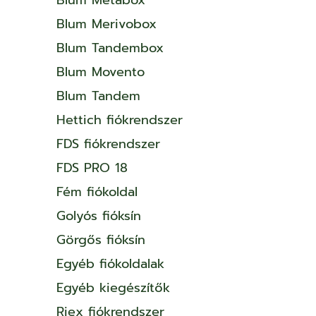
Blum Merivobox
Blum Tandembox
Blum Movento
Blum Tandem
Hettich fiókrendszer
FDS fiókrendszer
FDS PRO 18
Fém fiókoldal
Golyós fióksín
Görgős fióksín
Egyéb fiókoldalak
Egyéb kiegészítők
Riex fiókrendszer