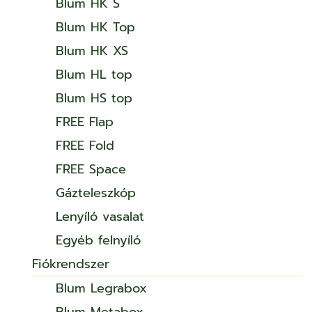
Blum HK S
Blum HK Top
Blum HK XS
Blum HL top
Blum HS top
FREE Flap
FREE Fold
FREE Space
Gázteleszkóp
Lenyíló vasalat
Egyéb felnyíló
Fiókrendszer
Blum Legrabox
Blum Metabox