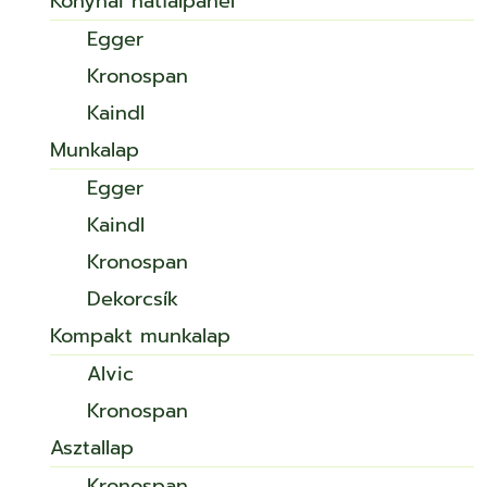
Konyhai hátfalpanel
Egger
Kronospan
Kaindl
Munkalap
Egger
Kaindl
Kronospan
Dekorcsík
Kompakt munkalap
Alvic
Kronospan
Asztallap
Kronospan