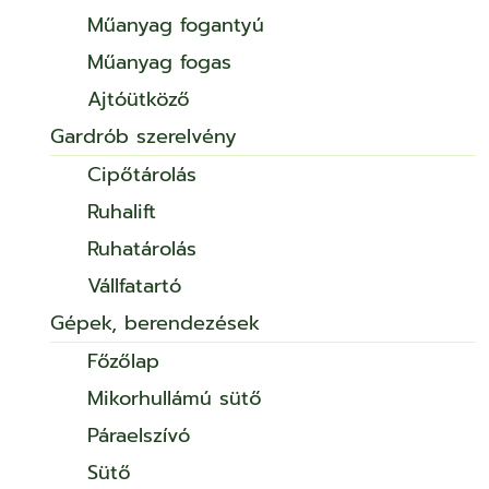
Műanyag fogantyú
Műanyag fogas
Ajtóütköző
Gardrób szerelvény
Cipőtárolás
Ruhalift
Ruhatárolás
Vállfatartó
Gépek, berendezések
Főzőlap
Mikorhullámú sütő
Páraelszívó
Sütő