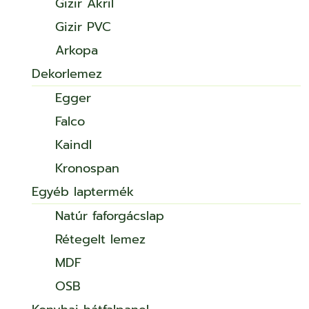
Gizir Akril
Gizir PVC
Arkopa
Dekorlemez
Egger
Falco
Kaindl
Kronospan
Egyéb laptermék
Natúr faforgácslap
Rétegelt lemez
MDF
OSB