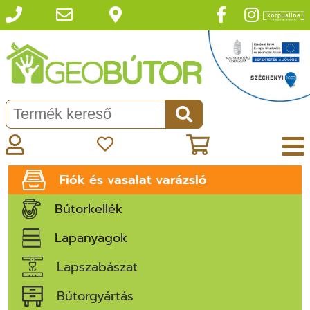
Fiók és vasalat varázsló
Bútorkellék
Lapanyagok
Lapszabászat
Bútorgyártás