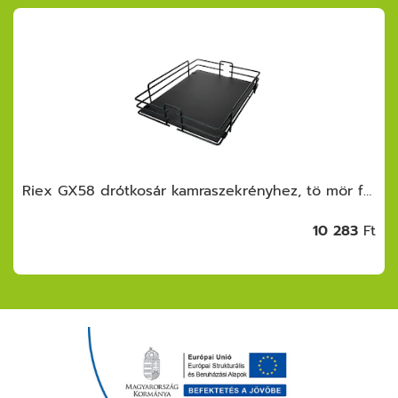
Riex GX58 drótkosár kamraszekrényhez, tö mör fenék, 400 mm, sötétszürke
10 283
Ft