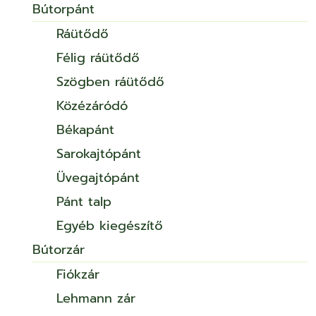
Bútorpánt
Ráütődő
Félig ráütődő
Szögben ráütődő
Közézáródó
Békapánt
Sarokajtópánt
Üvegajtópánt
Pánt talp
Egyéb kiegészítő
Bútorzár
Fiókzár
Lehmann zár