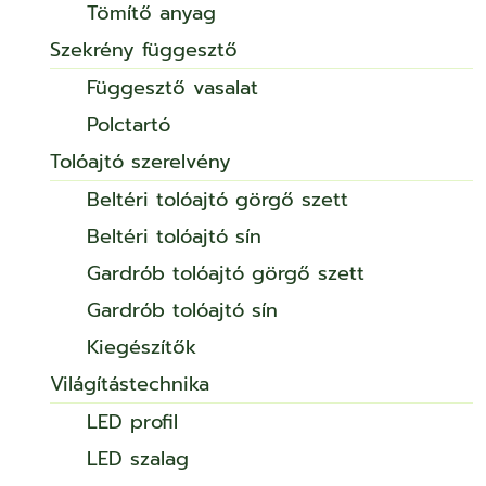
Tömítő anyag
Szekrény függesztő
Függesztő vasalat
Polctartó
Tolóajtó szerelvény
Beltéri tolóajtó görgő szett
Beltéri tolóajtó sín
Gardrób tolóajtó görgő szett
Gardrób tolóajtó sín
Kiegészítők
Világítástechnika
LED profil
LED szalag