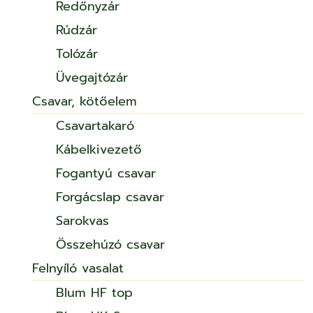
Redőnyzár
Rúdzár
Tolózár
Üvegajtózár
Csavar, kötőelem
Csavartakaró
Kábelkivezető
Fogantyú csavar
Forgácslap csavar
Sarokvas
Összehúzó csavar
Felnyíló vasalat
Blum HF top