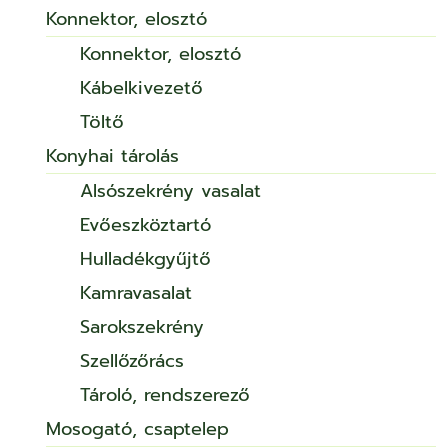
Konnektor, elosztó
Konnektor, elosztó
Kábelkivezető
Töltő
Konyhai tárolás
Alsószekrény vasalat
Evőeszköztartó
Hulladékgyűjtő
Kamravasalat
Sarokszekrény
Szellőzőrács
Tároló, rendszerező
Mosogató, csaptelep