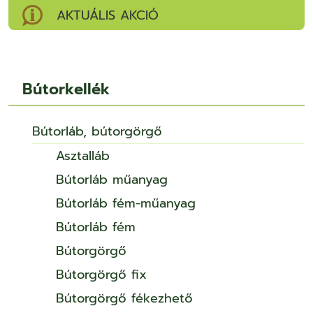
AKTUÁLIS AKCIÓ
Bútorkellék
Bútorláb, bútorgörgő
Asztalláb
Bútorláb műanyag
Bútorláb fém-műanyag
Bútorláb fém
Bútorgörgő
Bútorgörgő fix
Bútorgörgő fékezhető