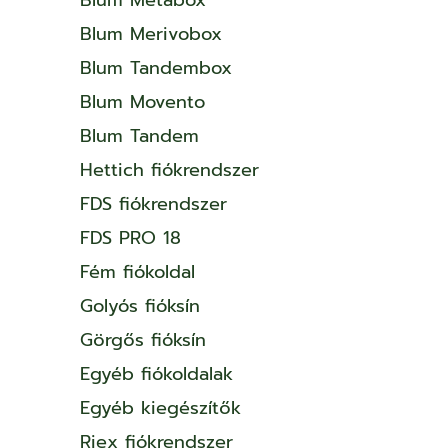
Blum Merivobox
Blum Tandembox
Blum Movento
Blum Tandem
Hettich fiókrendszer
FDS fiókrendszer
FDS PRO 18
Fém fiókoldal
Golyós fióksín
Görgős fióksín
Egyéb fiókoldalak
Egyéb kiegészítők
Riex fiókrendszer