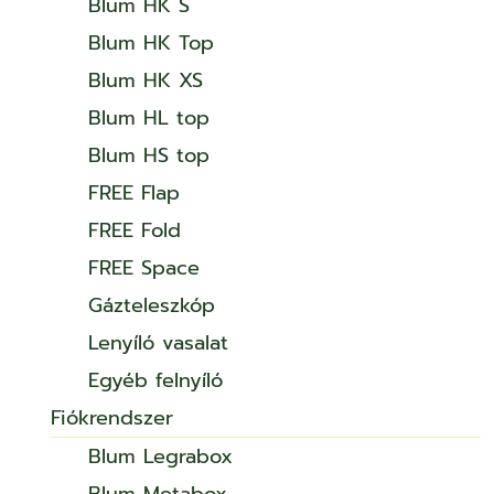
Blum HK S
Blum HK Top
Blum HK XS
Blum HL top
Blum HS top
FREE Flap
FREE Fold
FREE Space
Gázteleszkóp
Lenyíló vasalat
Egyéb felnyíló
Fiókrendszer
Blum Legrabox
Blum Metabox