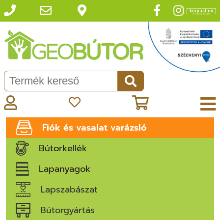
Fiók és vasalat varázsló
Bútorkellék
Lapanyagok
Lapszabászat
Bútorgyártás