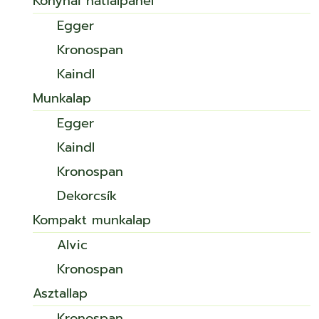
Konyhai hátfalpanel
Egger
Kronospan
Kaindl
Munkalap
Egger
Kaindl
Kronospan
Dekorcsík
Kompakt munkalap
Alvic
Kronospan
Asztallap
Kronospan