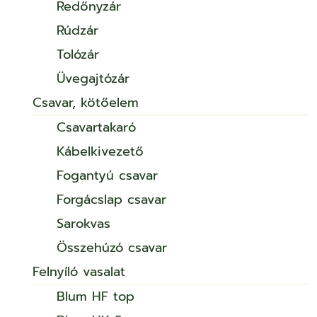
Redőnyzár
Rúdzár
Tolózár
Üvegajtózár
Csavar, kötőelem
Csavartakaró
Kábelkivezető
Fogantyú csavar
Forgácslap csavar
Sarokvas
Összehúzó csavar
Felnyíló vasalat
Blum HF top