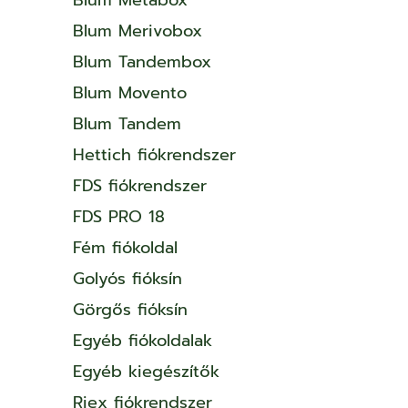
Blum Merivobox
Blum Tandembox
Blum Movento
Blum Tandem
Hettich fiókrendszer
FDS fiókrendszer
FDS PRO 18
Fém fiókoldal
Golyós fióksín
Görgős fióksín
Egyéb fiókoldalak
Egyéb kiegészítők
Riex fiókrendszer