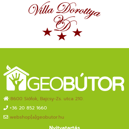
8600 Siófok, Bajcsy-Zs. utca 210.
+36 20 852 1660
webshop[a]geobutor.hu
Nyitvatartás