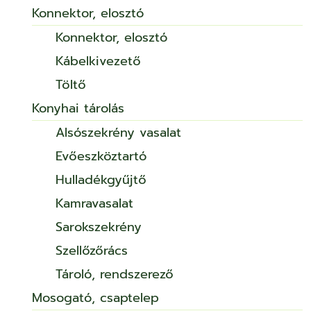
Konnektor, elosztó
Konnektor, elosztó
Kábelkivezető
Töltő
Konyhai tárolás
Alsószekrény vasalat
Evőeszköztartó
Hulladékgyűjtő
Kamravasalat
Sarokszekrény
Szellőzőrács
Tároló, rendszerező
Mosogató, csaptelep