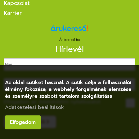
Kapcsolat
Karrier
Árukereső.hu
Hírlevél
Az oldal sütiket használ. A sütik célja a felhasználói
élmény fokozása, a webhely forgalmának elemzése
és személyre szabott tartalom szolgáltatása
Elfogadom az
Adatvédelmi nyilatkozatot
Adatkezelési beállítások
FELIRATKOZÁS
Elfogadom