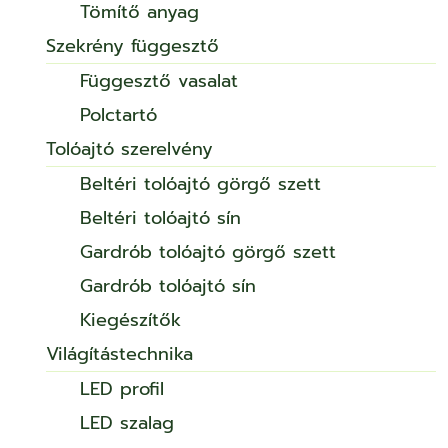
Tömítő anyag
Szekrény függesztő
Függesztő vasalat
Polctartó
Tolóajtó szerelvény
Beltéri tolóajtó görgő szett
Beltéri tolóajtó sín
Gardrób tolóajtó görgő szett
Gardrób tolóajtó sín
Kiegészítők
Világítástechnika
LED profil
LED szalag