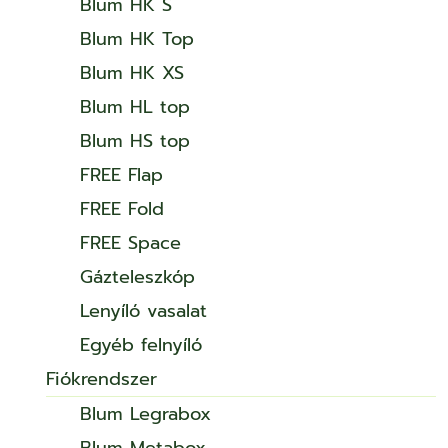
Blum HK S
Blum HK Top
Blum HK XS
Blum HL top
Blum HS top
FREE Flap
FREE Fold
FREE Space
Gázteleszkóp
Lenyíló vasalat
Egyéb felnyíló
Fiókrendszer
Blum Legrabox
Blum Metabox