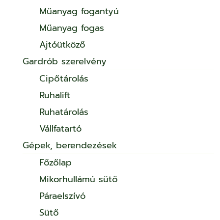
Műanyag fogantyú
Műanyag fogas
Ajtóütköző
Gardrób szerelvény
Cipőtárolás
Ruhalift
Ruhatárolás
Vállfatartó
Gépek, berendezések
Főzőlap
Mikorhullámú sütő
Páraelszívó
Sütő