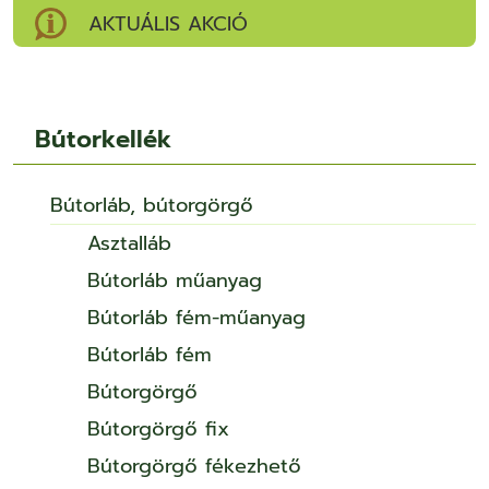
AKTUÁLIS AKCIÓ
Bútorkellék
Bútorláb, bútorgörgő
Asztalláb
Bútorláb műanyag
Bútorláb fém-műanyag
Bútorláb fém
Bútorgörgő
Bútorgörgő fix
Bútorgörgő fékezhető