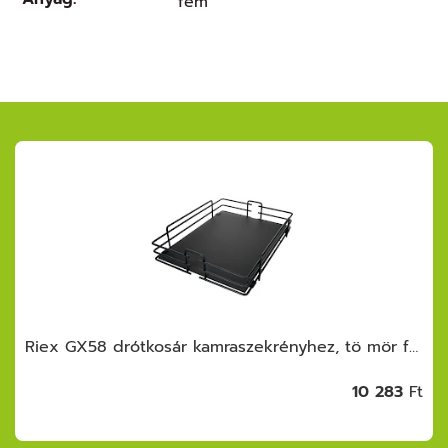
fém
Riex GX58 drótkosár kamraszekrényhez, tö mör fenék, 400 mm, sötétszürke
10 283
Ft