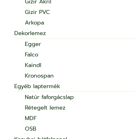
Gizir Akril
Gizir PVC
Arkopa
Dekorlemez
Egger
Falco
Kaindl
Kronospan
Egyéb laptermék
Natúr faforgácslap
Rétegelt lemez
MDF
OSB