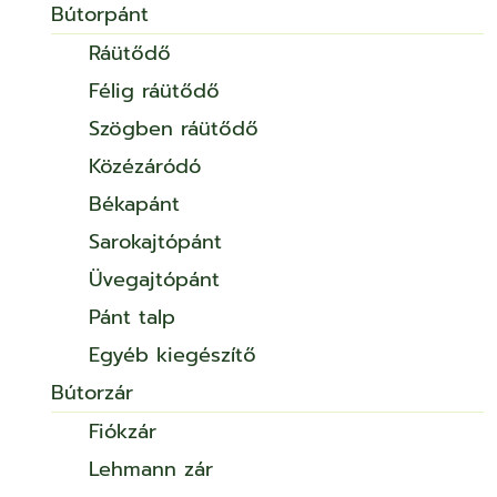
Bútorpánt
Ráütődő
Félig ráütődő
Szögben ráütődő
Közézáródó
Békapánt
Sarokajtópánt
Üvegajtópánt
Pánt talp
Egyéb kiegészítő
Bútorzár
Fiókzár
Lehmann zár