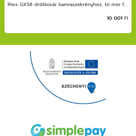
Riex GX58 drótkosár kamraszekrényhez, tö mör fenék, 300 mm, fehér
10 001
Ft