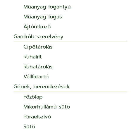
Műanyag fogantyú
Műanyag fogas
Ajtóütköző
Gardrób szerelvény
Cipőtárolás
Ruhalift
Ruhatárolás
Vállfatartó
Gépek, berendezések
Főzőlap
Mikorhullámú sütő
Páraelszívó
Sütő