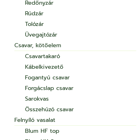
Redőnyzár
Rúdzár
Tolózár
Üvegajtózár
Csavar, kötőelem
Csavartakaró
Kábelkivezető
Fogantyú csavar
Forgácslap csavar
Sarokvas
Összehúzó csavar
Felnyíló vasalat
Blum HF top