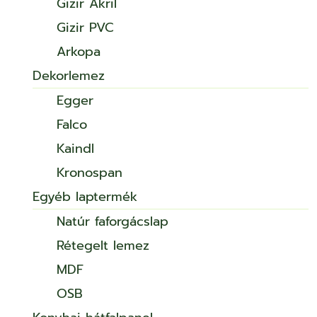
Gizir Akril
Gizir PVC
Arkopa
Dekorlemez
Egger
Falco
Kaindl
Kronospan
Egyéb laptermék
Natúr faforgácslap
Rétegelt lemez
MDF
OSB