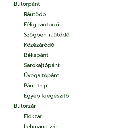
Bútorpánt
Ráütődő
Félig ráütődő
Szögben ráütődő
Közézáródó
Békapánt
Sarokajtópánt
Üvegajtópánt
Pánt talp
Egyéb kiegészítő
Bútorzár
Fiókzár
Lehmann zár