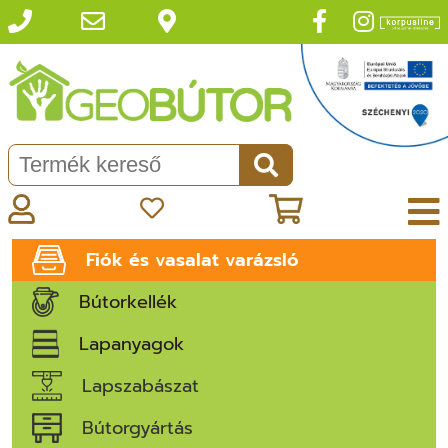
Fiók és vasalat varázsló
Bútorkellék
Lapanyagok
Lapszabászat
Bútorgyártás