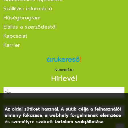
Szállítási információ
Hűségprogram
Elállás a szerződéstől
Kapcsolat
Karrier
Árukereső.hu
Hírlevél
Az oldal sütiket használ. A sütik célja a felhasználói
élmény fokozása, a webhely forgalmának elemzése
és személyre szabott tartalom szolgáltatása
Elfogadom az
Adatvédelmi nyilatkozatot