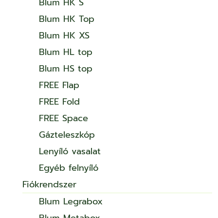
Blum HK S
Blum HK Top
Blum HK XS
Blum HL top
Blum HS top
FREE Flap
FREE Fold
FREE Space
Gázteleszkóp
Lenyíló vasalat
Egyéb felnyíló
Fiókrendszer
Blum Legrabox
Blum Metabox