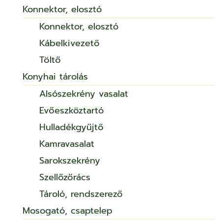
Konnektor, elosztó
Konnektor, elosztó
Kábelkivezető
Töltő
Konyhai tárolás
Alsószekrény vasalat
Evőeszköztartó
Hulladékgyűjtő
Kamravasalat
Sarokszekrény
Szellőzőrács
Tároló, rendszerező
Mosogató, csaptelep