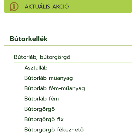
AKTUÁLIS AKCIÓ
Bútorkellék
Bútorláb, bútorgörgő
Asztalláb
Bútorláb műanyag
Bútorláb fém-műanyag
Bútorláb fém
Bútorgörgő
Bútorgörgő fix
Bútorgörgő fékezhető