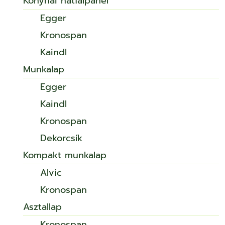
Konyhai hátfalpanel
Egger
Kronospan
Kaindl
Munkalap
Egger
Kaindl
Kronospan
Dekorcsík
Kompakt munkalap
Alvic
Kronospan
Asztallap
Kronospan