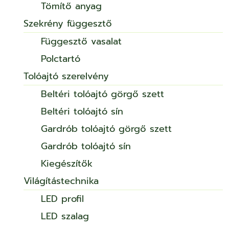
Tömítő anyag
Szekrény függesztő
Függesztő vasalat
Polctartó
Tolóajtó szerelvény
Beltéri tolóajtó görgő szett
Beltéri tolóajtó sín
Gardrób tolóajtó görgő szett
Gardrób tolóajtó sín
Kiegészítők
Világítástechnika
LED profil
LED szalag