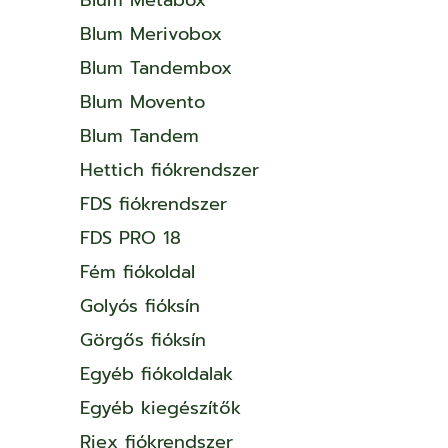
Blum Merivobox
Blum Tandembox
Blum Movento
Blum Tandem
Hettich fiókrendszer
FDS fiókrendszer
FDS PRO 18
Fém fiókoldal
Golyós fióksín
Görgős fióksín
Egyéb fiókoldalak
Egyéb kiegészítők
Riex fiókrendszer