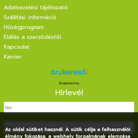
Adatkezelési tájékozató
Szállítási információ
Hűségprogram
Elállás a szerződéstől
Kapcsolat
Karrier
Árukereső.hu
Hírlevél
Az oldal sütiket használ. A sütik célja a felhasználói
élmény fokozása, a webhely forgalmának elemzése