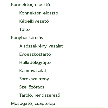
Konnektor, elosztó
Konnektor, elosztó
Kábelkivezető
Töltő
Konyhai tárolás
Alsószekrény vasalat
Evőeszköztartó
Hulladékgyűjtő
Kamravasalat
Sarokszekrény
Szellőzőrács
Tároló, rendszerező
Mosogató, csaptelep