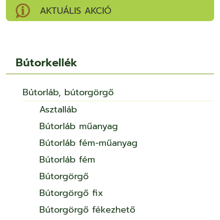
AKTUÁLIS AKCIÓ
Bútorkellék
Bútorláb, bútorgörgő
Asztalláb
Bútorláb műanyag
Bútorláb fém-műanyag
Bútorláb fém
Bútorgörgő
Bútorgörgő fix
Bútorgörgő fékezhető