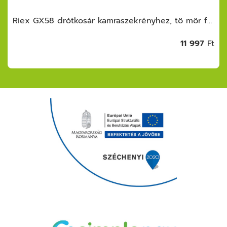
Riex GX58 drótkosár kamraszekrényhez, tö mör fenék, 450 mm, fehér
11 997
Ft