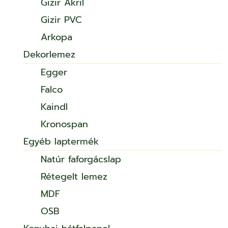
Gizir Akril
Gizir PVC
Arkopa
Dekorlemez
Egger
Falco
Kaindl
Kronospan
Egyéb laptermék
Natúr faforgácslap
Rétegelt lemez
MDF
OSB