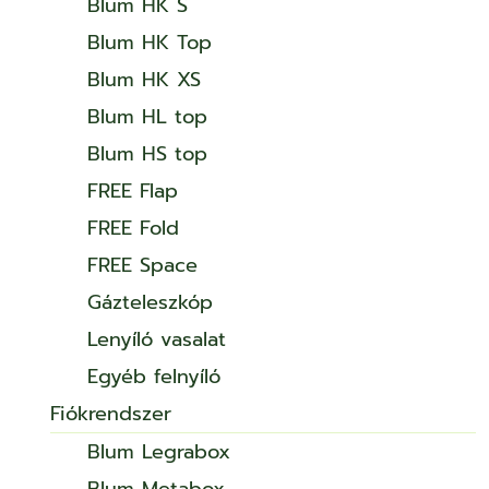
Blum HK S
Blum HK Top
Blum HK XS
Blum HL top
Blum HS top
FREE Flap
FREE Fold
FREE Space
Gázteleszkóp
Lenyíló vasalat
Egyéb felnyíló
Fiókrendszer
Blum Legrabox
Blum Metabox