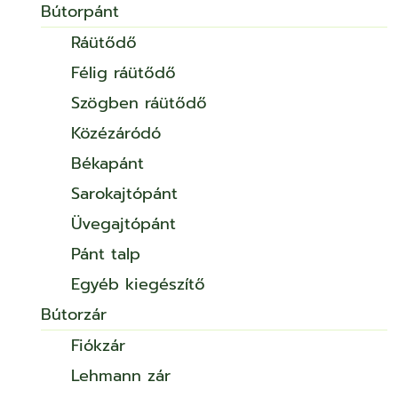
Bútorpánt
Ráütődő
Félig ráütődő
Szögben ráütődő
Közézáródó
Békapánt
Sarokajtópánt
Üvegajtópánt
Pánt talp
Egyéb kiegészítő
Bútorzár
Fiókzár
Lehmann zár