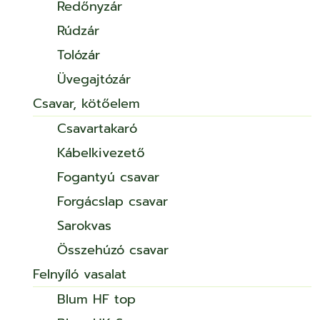
Redőnyzár
Rúdzár
Tolózár
Üvegajtózár
Csavar, kötőelem
Csavartakaró
Kábelkivezető
Fogantyú csavar
Forgácslap csavar
Sarokvas
Összehúzó csavar
Felnyíló vasalat
Blum HF top