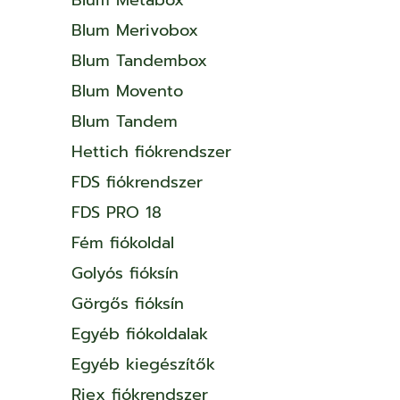
Blum Merivobox
Blum Tandembox
Blum Movento
Blum Tandem
Hettich fiókrendszer
FDS fiókrendszer
FDS PRO 18
Fém fiókoldal
Golyós fióksín
Görgős fióksín
Egyéb fiókoldalak
Egyéb kiegészítők
Riex fiókrendszer