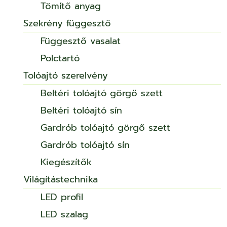
Tömítő anyag
Szekrény függesztő
Függesztő vasalat
Polctartó
Tolóajtó szerelvény
Beltéri tolóajtó görgő szett
Beltéri tolóajtó sín
Gardrób tolóajtó görgő szett
Gardrób tolóajtó sín
Kiegészítők
Világítástechnika
LED profil
LED szalag