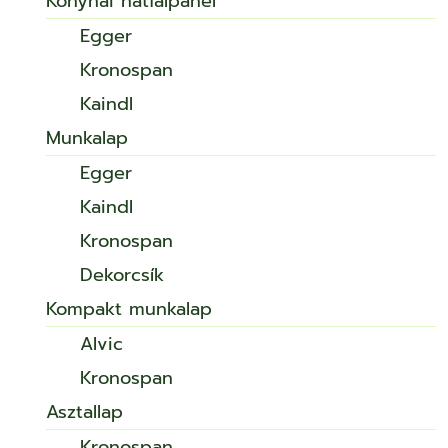
Konyhai hátfalpanel
Egger
Kronospan
Kaindl
Munkalap
Egger
Kaindl
Kronospan
Dekorcsík
Kompakt munkalap
Alvic
Kronospan
Asztallap
Kronospan