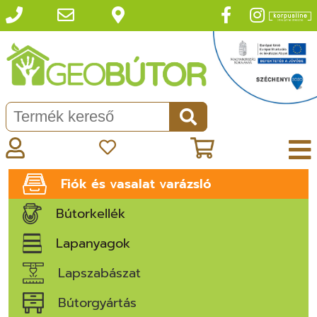
Fiók és vasalat varázsló
Bútorkellék
Lapanyagok
Lapszabászat
Bútorgyártás