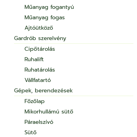
Műanyag fogantyú
Műanyag fogas
Ajtóütköző
Gardrób szerelvény
Cipőtárolás
Ruhalift
Ruhatárolás
Vállfatartó
Gépek, berendezések
Főzőlap
Mikorhullámú sütő
Páraelszívó
Sütő