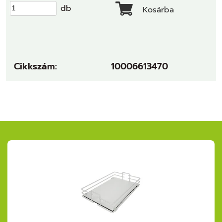
db
Kosárba
Cikkszám:
10006613470