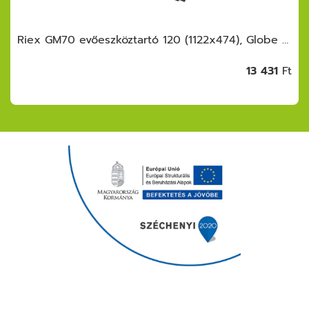
Riex GM70 evőeszköztartó 120 (1122x474), Globe softTouch, szürke
13 431
Ft