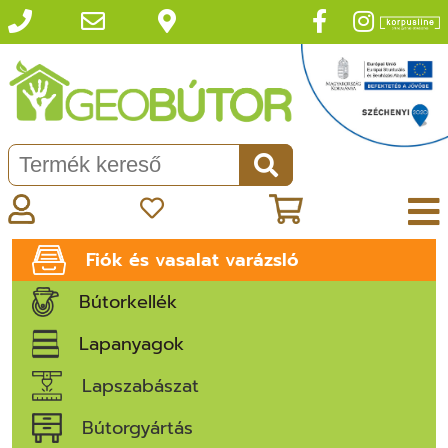
Fiók és vasalat varázsló
Bútorkellék
Lapanyagok
Lapszabászat
Bútorgyártás