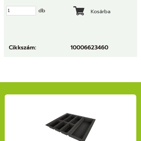
db
Kosárba
Cikkszám:
10006623460