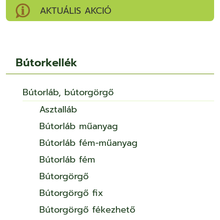
AKTUÁLIS AKCIÓ
Bútorkellék
Bútorláb, bútorgörgő
Asztalláb
Bútorláb műanyag
Bútorláb fém-műanyag
Bútorláb fém
Bútorgörgő
Bútorgörgő fix
Bútorgörgő fékezhető