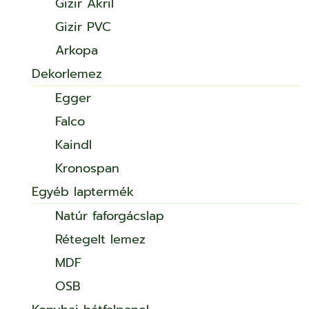
Gizir Akril
Gizir PVC
Arkopa
Dekorlemez
Egger
Falco
Kaindl
Kronospan
Egyéb laptermék
Natúr faforgácslap
Rétegelt lemez
MDF
OSB