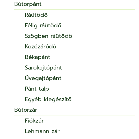
Bútorpánt
Ráütődő
Félig ráütődő
Szögben ráütődő
Közézáródó
Békapánt
Sarokajtópánt
Üvegajtópánt
Pánt talp
Egyéb kiegészítő
Bútorzár
Fiókzár
Lehmann zár