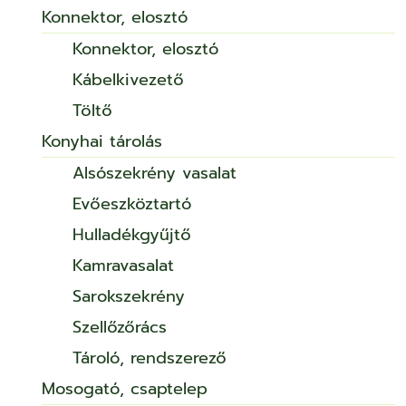
Konnektor, elosztó
Konnektor, elosztó
Kábelkivezető
Töltő
Konyhai tárolás
Alsószekrény vasalat
Evőeszköztartó
Hulladékgyűjtő
Kamravasalat
Sarokszekrény
Szellőzőrács
Tároló, rendszerező
Mosogató, csaptelep