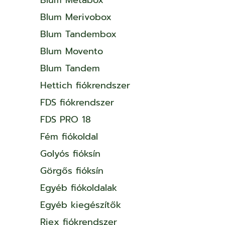
Blum Merivobox
Blum Tandembox
Blum Movento
Blum Tandem
Hettich fiókrendszer
FDS fiókrendszer
FDS PRO 18
Fém fiókoldal
Golyós fióksín
Görgős fióksín
Egyéb fiókoldalak
Egyéb kiegészítők
Riex fiókrendszer