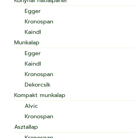
Konyhai hátfalpanel
Egger
Kronospan
Kaindl
Munkalap
Egger
Kaindl
Kronospan
Dekorcsík
Kompakt munkalap
Alvic
Kronospan
Asztallap
Kronospan