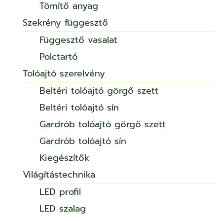
Tömítő anyag
Szekrény függesztő
Függesztő vasalat
Polctartó
Tolóajtó szerelvény
Beltéri tolóajtó görgő szett
Beltéri tolóajtó sín
Gardrób tolóajtó görgő szett
Gardrób tolóajtó sín
Kiegészítők
Világítástechnika
LED profil
LED szalag