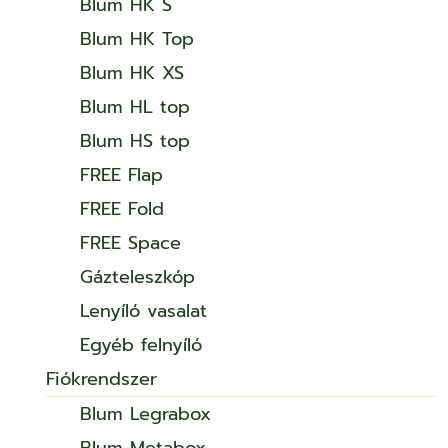
Blum HK S
Blum HK Top
Blum HK XS
Blum HL top
Blum HS top
FREE Flap
FREE Fold
FREE Space
Gázteleszkóp
Lenyíló vasalat
Egyéb felnyíló
Fiókrendszer
Blum Legrabox
Blum Metabox