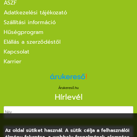
ÁSZF
Adatkezelési tájékozató
Szállítási információ
Hűségprogram
Elállás a szerződéstől
Kapcsolat
Karrier
Árukereső.hu
Hírlevél
Az oldal sütiket használ. A sütik célja a felhasználói
élmény fokozása, a webhely forgalmának elemzése