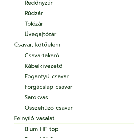
Redőnyzár
Rúdzár
Tolózár
Üvegajtózár
Csavar, kötőelem
Csavartakaró
Kábelkivezető
Fogantyú csavar
Forgácslap csavar
Sarokvas
Összehúzó csavar
Felnyíló vasalat
Blum HF top