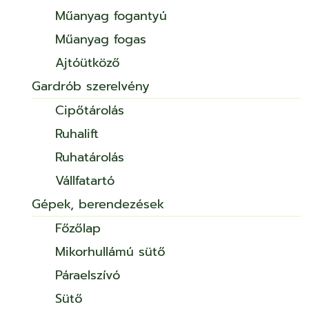
Műanyag fogantyú
Műanyag fogas
Ajtóütköző
Gardrób szerelvény
Cipőtárolás
Ruhalift
Ruhatárolás
Vállfatartó
Gépek, berendezések
Főzőlap
Mikorhullámú sütő
Páraelszívó
Sütő