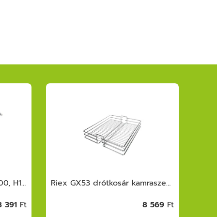
Riex VB63 drótkosár, W400, H175, 494 mm, sötétszürke
Riex GX53 drótkosár kamraszekrényhez, 45 0 mm, króm
8 391
Ft
8 569
Ft