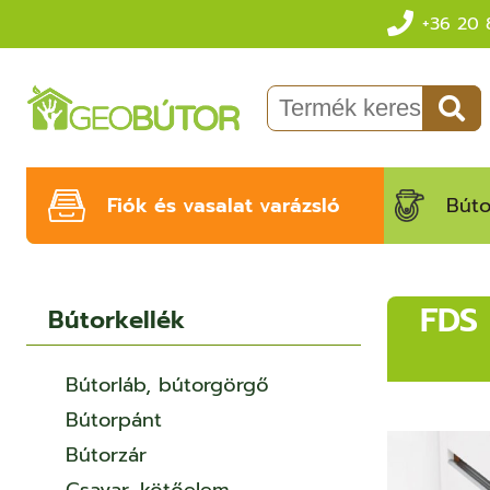
+36 20 
Fiók és vasalat varázsló
Búto
FDS
Bútorkellék
Bútorláb, bútorgörgő
Bútorpánt
Bútorzár