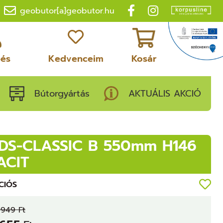
geobutor[a]geobutor.hu
pés
Kedvenceim
Kosár
Bútorgyártás
AKTUÁLIS AKCIÓ
DS-CLASSIC B 550mm H146
ACIT
CIÓS
 949 Ft