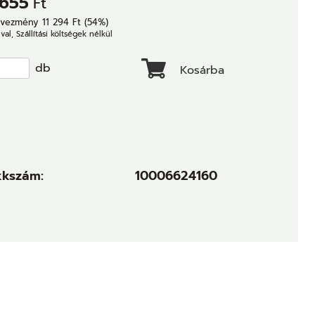
 655
Ft
vezmény 11 294 Ft (54%)
val, Szállítási költségek nélkül
db
Kosárba
kkszám:
10006624160