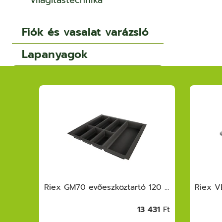
Világítástechnika
Fiók és vasalat varázsló
Lapanyagok
Riex VX95 drótkosár alumíniumkerettel, H 140, W700, 420 mm, sötétszürke
Riex GM70 evőeszköztartó 120 (1122x474), Globe softTouch, szürke
653
Ft
13 431
Ft