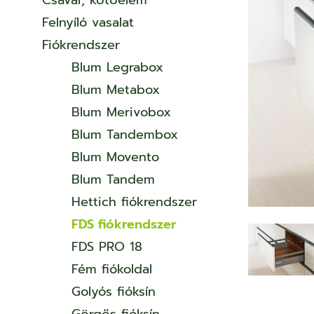
Csavar, kötőelem
Felnyíló vasalat
Fiókrendszer
Blum Legrabox
Blum Metabox
Blum Merivobox
Blum Tandembox
Blum Movento
Blum Tandem
Hettich fiókrendszer
FDS fiókrendszer
FDS PRO 18
Fém fiókoldal
Golyós fióksín