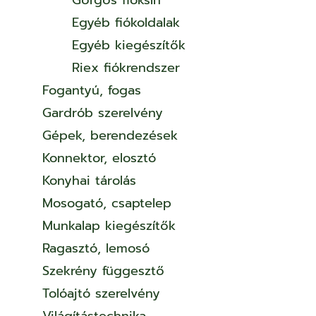
Görgős fióksín
Egyéb fiókoldalak
Egyéb kiegészítők
Riex fiókrendszer
Fogantyú, fogas
Gardrób szerelvény
Gépek, berendezések
Konnektor, elosztó
Konyhai tárolás
Mosogató, csaptelep
Munkalap kiegészítők
Ragasztó, lemosó
Szekrény függesztő
Tolóajtó szerelvény