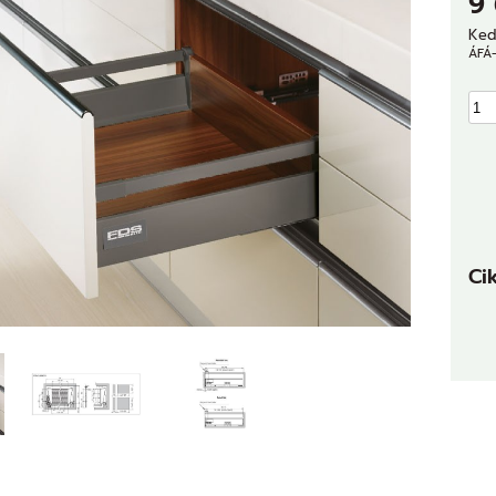
9
Ked
ÁFÁ-
Ci