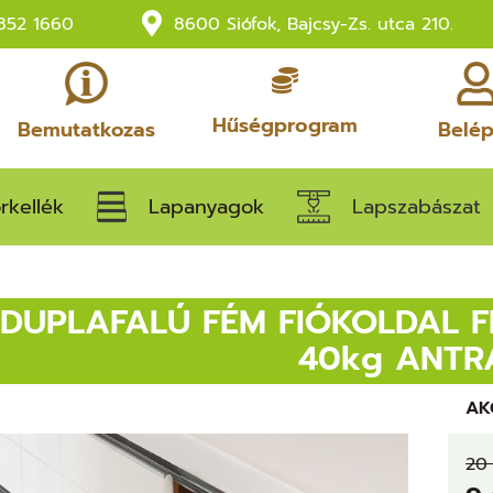
852 1660
8600 Siófok, Bajcsy-Zs. utca 210.
Hűségprogram
Bemutatkozas
Belé
rkellék
Lapanyagok
Lapszabászat
 DUPLAFALÚ FÉM FIÓKOLDAL F
40kg ANTR
AK
20