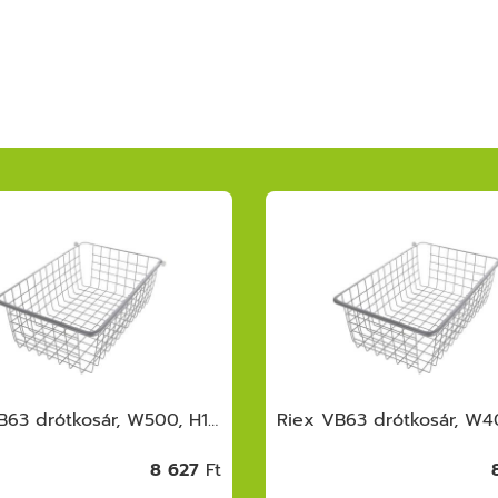
Riex VB63 drótkosár, W500, H175, 494 mm, sötétszürke
8 627
Ft