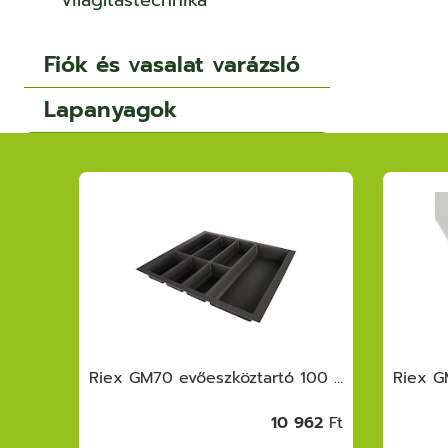
Világítástechnika
Fiók és vasalat varázsló
Lapanyagok
Riex VB66 hálós kosár, W600, H160, 494 m m, sötétszürke
Riex GM70 evőeszköztartó 100 (922x474), Globe softTouch, szürke
530
Ft
10 962
Ft