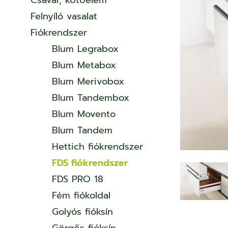
Csavar, kötőelem
Felnyíló vasalat
Fiókrendszer
Blum Legrabox
Blum Metabox
Blum Merivobox
Blum Tandembox
Blum Movento
Blum Tandem
Hettich fiókrendszer
FDS fiókrendszer
FDS PRO 18
Fém fiókoldal
Golyós fióksín