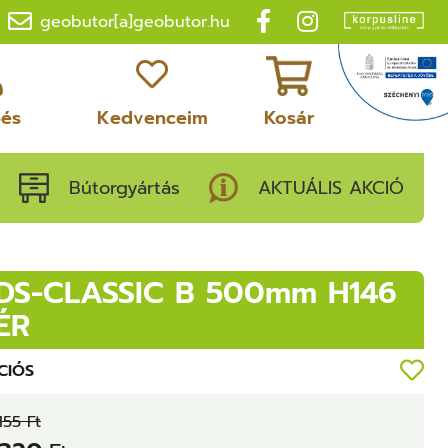
geobutor[a]geobutor.hu
pés
Kedvenceim
Kosár
Bútorgyártás
AKTUÁLIS AKCIÓ
DS-CLASSIC B 500mm H146
ÉR
CIÓS
155 Ft