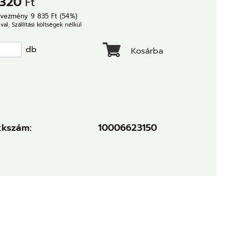
 320
Ft
vezmény 9 835 Ft (54%)
val, Szállítási költségek nélkül
db
Kosárba
kkszám:
10006623150