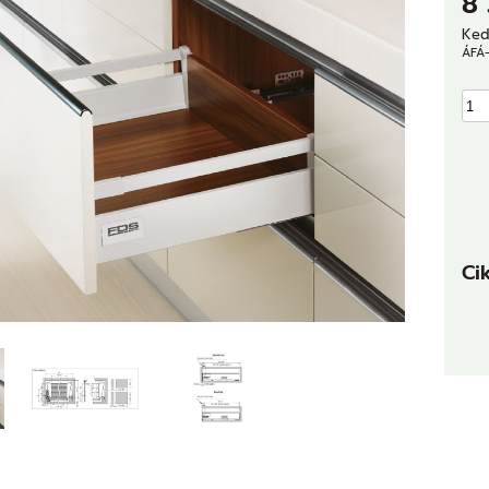
8
Ked
ÁFÁ-
Ci