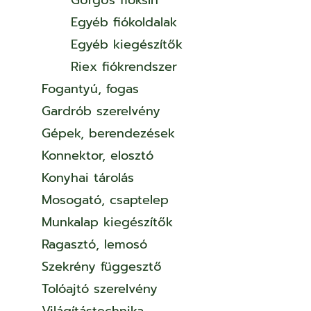
Görgős fióksín
Egyéb fiókoldalak
Egyéb kiegészítők
Riex fiókrendszer
Fogantyú, fogas
Gardrób szerelvény
Gépek, berendezések
Konnektor, elosztó
Konyhai tárolás
Mosogató, csaptelep
Munkalap kiegészítők
Ragasztó, lemosó
Szekrény függesztő
Tolóajtó szerelvény