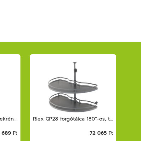
Riex GX53/GX58 kamraszekrény egység, ker ettel, fióksínnel, frontrögzítővel, 1850 -2000 mm, s.szürke
Riex GP28 forgótálca 180°-os, tömör fené k, W800, H600-750, sötétszürke
 689
Ft
72 065
Ft