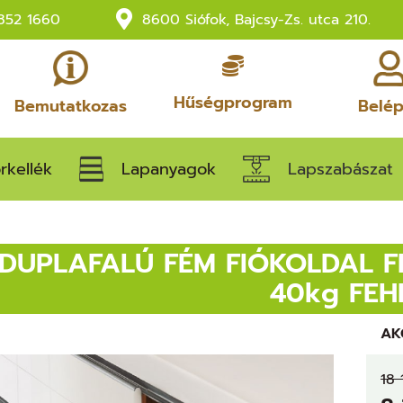
852 1660
8600 Siófok, Bajcsy-Zs. utca 210.
Hűségprogram
Bemutatkozas
Belé
rkellék
Lapanyagok
Lapszabászat
 DUPLAFALÚ FÉM FIÓKOLDAL F
40kg FEH
AK
18 