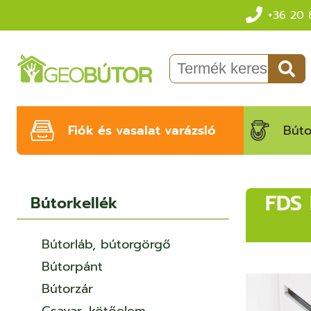
+36 20 
Fiók és vasalat varázsló
Búto
FDS
Bútorkellék
Bútorláb, bútorgörgő
Bútorpánt
Bútorzár