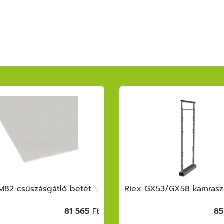
Riex GM82 csúszásgátló betét 600 mm, 10 m tekercs, vastagság 1.2 mm, Solid SoftG rip, fehér
81 565
Ft
85