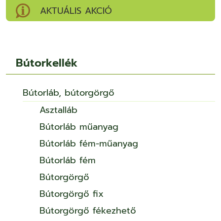
AKTUÁLIS AKCIÓ
Bútorkellék
Bútorláb, bútorgörgő
Asztalláb
Bútorláb műanyag
Bútorláb fém-műanyag
Bútorláb fém
Bútorgörgő
Bútorgörgő fix
Bútorgörgő fékezhető