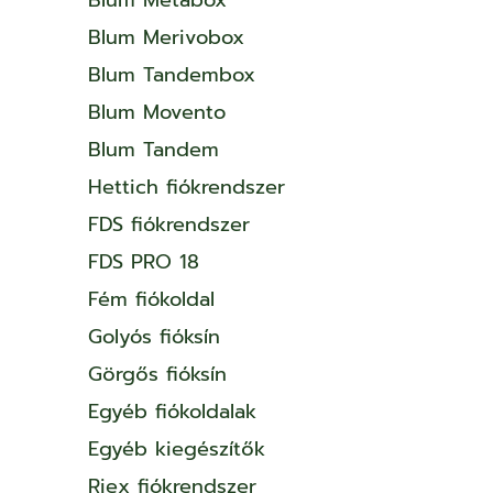
Blum Merivobox
Blum Tandembox
Blum Movento
Blum Tandem
Hettich fiókrendszer
FDS fiókrendszer
FDS PRO 18
Fém fiókoldal
Golyós fióksín
Görgős fióksín
Egyéb fiókoldalak
Egyéb kiegészítők
Riex fiókrendszer