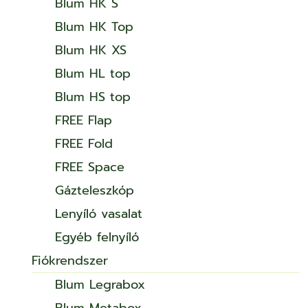
Blum HK S
Blum HK Top
Blum HK XS
Blum HL top
Blum HS top
FREE Flap
FREE Fold
FREE Space
Gázteleszkóp
Lenyíló vasalat
Egyéb felnyíló
Fiókrendszer
Blum Legrabox
Blum Metabox