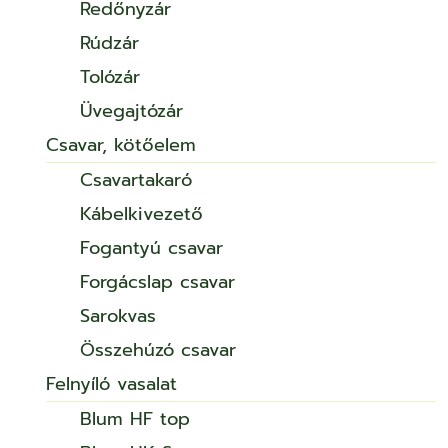
Redőnyzár
Rúdzár
Tolózár
Üvegajtózár
Csavar, kötőelem
Csavartakaró
Kábelkivezető
Fogantyú csavar
Forgácslap csavar
Sarokvas
Összehúzó csavar
Felnyíló vasalat
Blum HF top