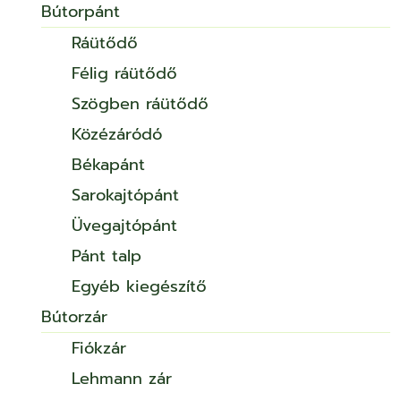
Bútorpánt
Ráütődő
Félig ráütődő
Szögben ráütődő
Közézáródó
Békapánt
Sarokajtópánt
Üvegajtópánt
Pánt talp
Egyéb kiegészítő
Bútorzár
Fiókzár
Lehmann zár