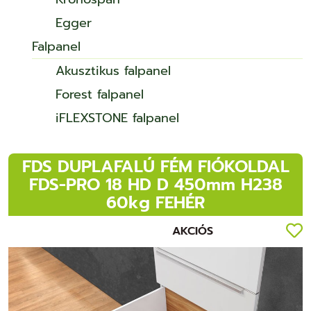
Egger
Falpanel
Akusztikus falpanel
Forest falpanel
iFLEXSTONE falpanel
FDS DUPLAFALÚ FÉM FIÓKOLDAL
FDS-PRO 18 HD D 450mm H238
60kg FEHÉR
AKCIÓS