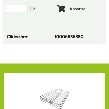
db
Kosárba
Cikkszám:
10006636380