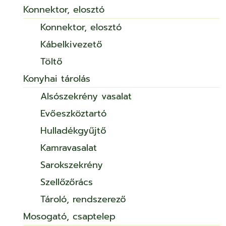
Konnektor, elosztó
Konnektor, elosztó
Kábelkivezető
Töltő
Konyhai tárolás
Alsószekrény vasalat
Evőeszköztartó
Hulladékgyűjtő
Kamravasalat
Sarokszekrény
Szellőzőrács
Tároló, rendszerező
Mosogató, csaptelep