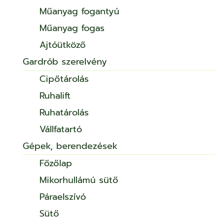
Műanyag fogantyú
Műanyag fogas
Ajtóütköző
Gardrób szerelvény
Cipőtárolás
Ruhalift
Ruhatárolás
Vállfatartó
Gépek, berendezések
Főzőlap
Mikorhullámú sütő
Páraelszívó
Sütő