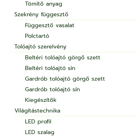
Tömítő anyag
Szekrény függesztő
Függesztő vasalat
Polctartó
Tolóajtó szerelvény
Beltéri tolóajtó görgő szett
Beltéri tolóajtó sín
Gardrób tolóajtó görgő szett
Gardrób tolóajtó sín
Kiegészítők
Világítástechnika
LED profil
LED szalag