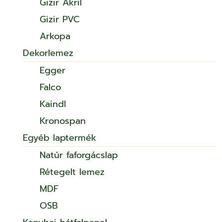
Gizir Akril
Gizir PVC
Arkopa
Dekorlemez
Egger
Falco
Kaindl
Kronospan
Egyéb laptermék
Natúr faforgácslap
Rétegelt lemez
MDF
OSB