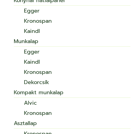
Konyhai hátfalpanel
Egger
Kronospan
Kaindl
Munkalap
Egger
Kaindl
Kronospan
Dekorcsík
Kompakt munkalap
Alvic
Kronospan
Asztallap
Kronospan