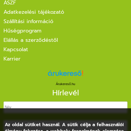
ÁSZF
Adatkezelési tájékozató
Szállítási információ
Hűségprogram
Elállás a szerződéstől
Kapcsolat
Karrier
Árukereső.hu
Hírlevél
Az oldal sütiket használ. A sütik célja a felhasználói
élmény fokozása, a webhely forgalmának elemzése