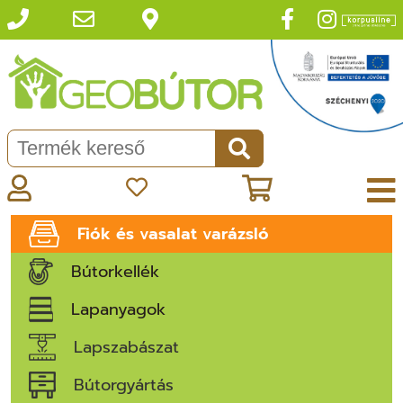
Fiók és vasalat varázsló
Bútorkellék
Lapanyagok
Lapszabászat
Bútorgyártás