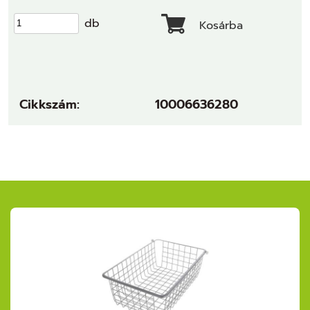
db
Kosárba
Cikkszám:
10006636280