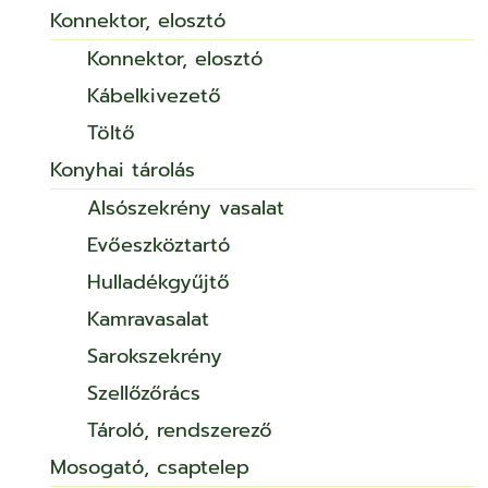
Konnektor, elosztó
Konnektor, elosztó
Kábelkivezető
Töltő
Konyhai tárolás
Alsószekrény vasalat
Evőeszköztartó
Hulladékgyűjtő
Kamravasalat
Sarokszekrény
Szellőzőrács
Tároló, rendszerező
Mosogató, csaptelep