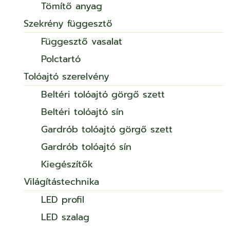
Tömítő anyag
Szekrény függesztő
Függesztő vasalat
Polctartó
Tolóajtó szerelvény
Beltéri tolóajtó görgő szett
Beltéri tolóajtó sín
Gardrób tolóajtó görgő szett
Gardrób tolóajtó sín
Kiegészítők
Világítástechnika
LED profil
LED szalag