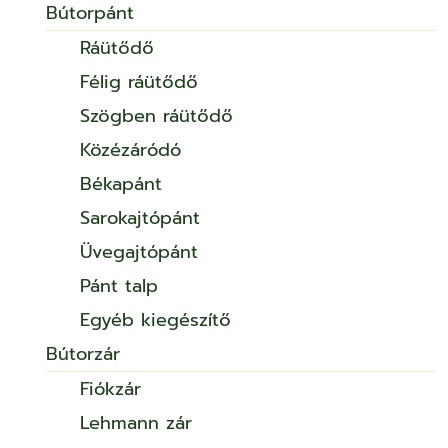
Bútorpánt
Ráütődő
Félig ráütődő
Szögben ráütődő
Közézáródó
Békapánt
Sarokajtópánt
Üvegajtópánt
Pánt talp
Egyéb kiegészítő
Bútorzár
Fiókzár
Lehmann zár