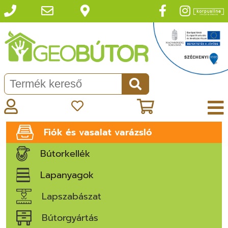
Fiók és vasalat varázsló
Bútorkellék
Lapanyagok
Lapszabászat
Bútorgyártás