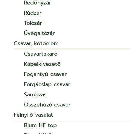
Redőnyzár
Rúdzár
Tolózár
Üvegajtózár
Csavar, kötőelem
Csavartakaró
Kábelkivezető
Fogantyú csavar
Forgácslap csavar
Sarokvas
Összehúzó csavar
Felnyíló vasalat
Blum HF top