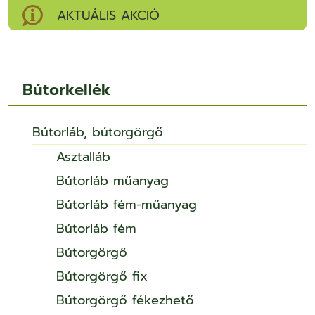
AKTUÁLIS AKCIÓ
Bútorkellék
Bútorláb, bútorgörgő
Asztalláb
Bútorláb műanyag
Bútorláb fém-műanyag
Bútorláb fém
Bútorgörgő
Bútorgörgő fix
Bútorgörgő fékezhető