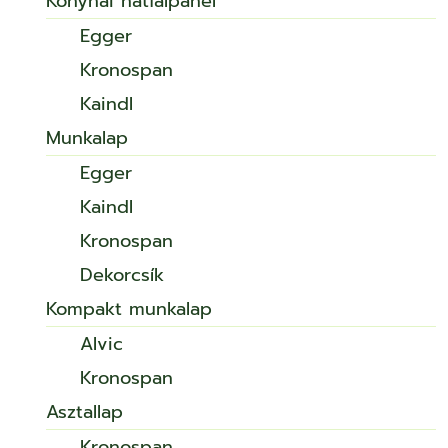
Konyhai hátfalpanel
Egger
Kronospan
Kaindl
Munkalap
Egger
Kaindl
Kronospan
Dekorcsík
Kompakt munkalap
Alvic
Kronospan
Asztallap
Kronospan