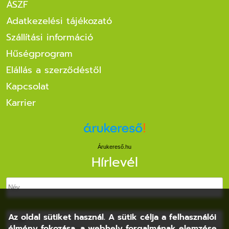
ÁSZF
Adatkezelési tájékozató
Szállítási információ
Hűségprogram
Elállás a szerződéstől
Kapcsolat
Karrier
Árukereső.hu
Hírlevél
Az oldal sütiket használ. A sütik célja a felhasználói
élmény fokozása, a webhely forgalmának elemzése