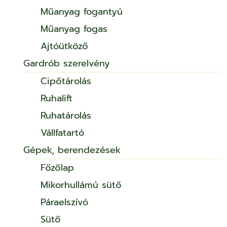
Műanyag fogantyú
Műanyag fogas
Ajtóütköző
Gardrób szerelvény
Cipőtárolás
Ruhalift
Ruhatárolás
Vállfatartó
Gépek, berendezések
Főzőlap
Mikorhullámú sütő
Páraelszívó
Sütő