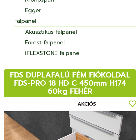
Egger
Falpanel
Akusztikus falpanel
Forest falpanel
iFLEXSTONE falpanel
FDS DUPLAFALÚ FÉM FIÓKOLDAL
FDS-PRO 18 HD C 450mm H174
60kg FEHÉR
AKCIÓS