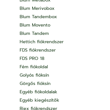
Blum Merivobox
Blum Tandembox
Blum Movento
Blum Tandem
Hettich fiókrendszer
FDS fiókrendszer
FDS PRO 18
Fém fiókoldal
Golyós fióksín
Görgős fióksín
Egyéb fiókoldalak
Egyéb kiegészítők
Riex fiókrendszer