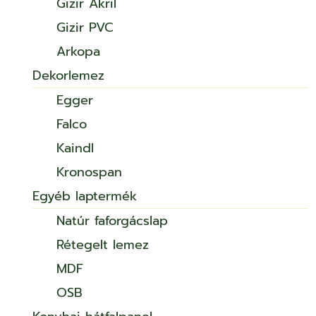
Gizir Akril
Gizir PVC
Arkopa
Dekorlemez
Egger
Falco
Kaindl
Kronospan
Egyéb laptermék
Natúr faforgácslap
Rétegelt lemez
MDF
OSB