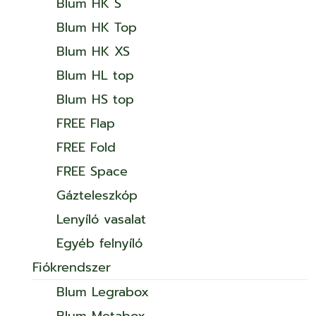
Blum HK S
Blum HK Top
Blum HK XS
Blum HL top
Blum HS top
FREE Flap
FREE Fold
FREE Space
Gázteleszkóp
Lenyíló vasalat
Egyéb felnyíló
Fiókrendszer
Blum Legrabox
Blum Metabox