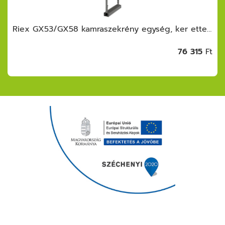
Riex GX53/GX58 kamraszekrény egység, ker ettel, fióksínnel, frontrögzítővel, 1550 -1700 mm, s.szürke
76 315
Ft