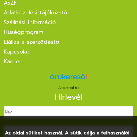
ÁSZF
Adatkezelési tájékozató
Szállítási információ
Hűségprogram
Elállás a szerződéstől
Kapcsolat
Karrier
Árukereső.hu
Hírlevél
Az oldal sütiket használ. A sütik célja a felhasználói
élmény fokozása, a webhely forgalmának elemzése