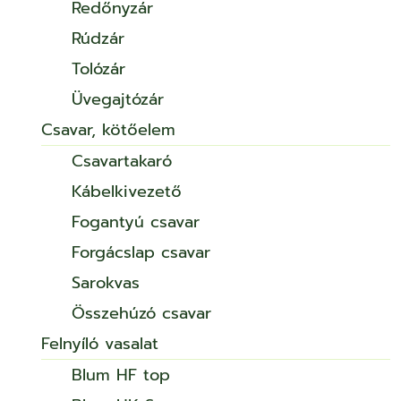
Redőnyzár
Rúdzár
Tolózár
Üvegajtózár
Csavar, kötőelem
Csavartakaró
Kábelkivezető
Fogantyú csavar
Forgácslap csavar
Sarokvas
Összehúzó csavar
Felnyíló vasalat
Blum HF top