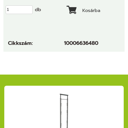
db
Kosárba
Cikkszám:
10006636480