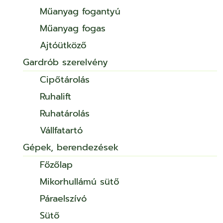
Műanyag fogantyú
Műanyag fogas
Ajtóütköző
Gardrób szerelvény
Cipőtárolás
Ruhalift
Ruhatárolás
Vállfatartó
Gépek, berendezések
Főzőlap
Mikorhullámú sütő
Páraelszívó
Sütő