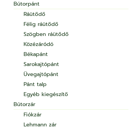
Bútorpánt
Ráütődő
Félig ráütődő
Szögben ráütődő
Közézáródó
Békapánt
Sarokajtópánt
Üvegajtópánt
Pánt talp
Egyéb kiegészítő
Bútorzár
Fiókzár
Lehmann zár