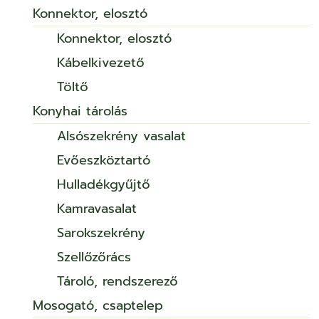
Konnektor, elosztó
Konnektor, elosztó
Kábelkivezető
Töltő
Konyhai tárolás
Alsószekrény vasalat
Evőeszköztartó
Hulladékgyűjtő
Kamravasalat
Sarokszekrény
Szellőzőrács
Tároló, rendszerező
Mosogató, csaptelep