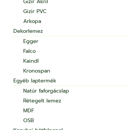
Gizir Akril
Gizir PVC
Arkopa
Dekorlemez
Egger
Falco
Kaindl
Kronospan
Egyéb laptermék
Natúr faforgácslap
Rétegelt lemez
MDF
OSB