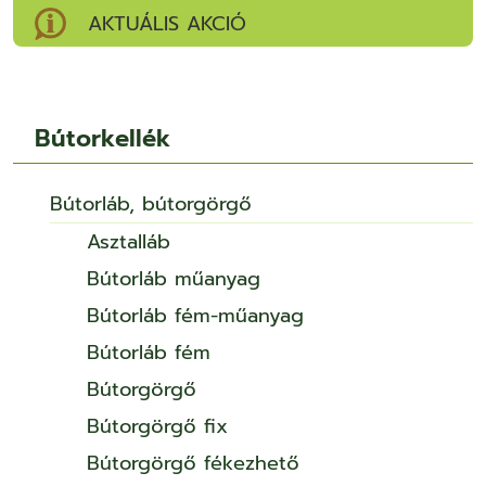
AKTUÁLIS AKCIÓ
Bútorkellék
Bútorláb, bútorgörgő
Asztalláb
Bútorláb műanyag
Bútorláb fém-műanyag
Bútorláb fém
Bútorgörgő
Bútorgörgő fix
Bútorgörgő fékezhető