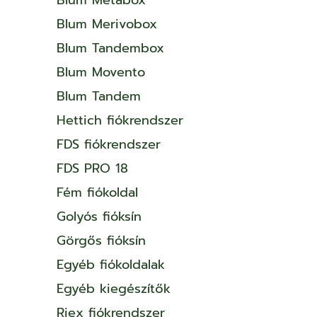
Blum Merivobox
Blum Tandembox
Blum Movento
Blum Tandem
Hettich fiókrendszer
FDS fiókrendszer
FDS PRO 18
Fém fiókoldal
Golyós fióksín
Görgős fióksín
Egyéb fiókoldalak
Egyéb kiegészítők
Riex fiókrendszer