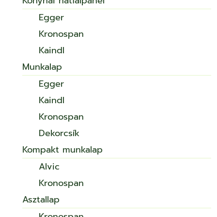
Konyhai hátfalpanel
Egger
Kronospan
Kaindl
Munkalap
Egger
Kaindl
Kronospan
Dekorcsík
Kompakt munkalap
Alvic
Kronospan
Asztallap
Kronospan