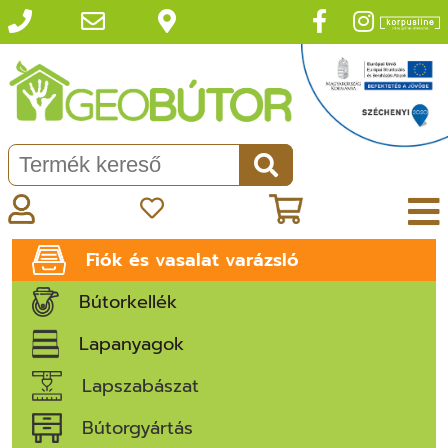
Fiók és vasalat varázsló
Bútorkellék
Lapanyagok
Lapszabászat
Bútorgyártás