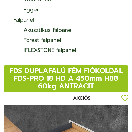
Egger
Falpanel
Akusztikus falpanel
Forest falpanel
iFLEXSTONE falpanel
FDS DUPLAFALÚ FÉM FIÓKOLDAL
FDS-PRO 18 HD A 450mm H88
60kg ANTRACIT
AKCIÓS