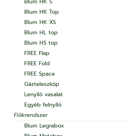
Blum HK S
Blum HK Top
Blum HK XS
Blum HL top
Blum HS top
FREE Flap
FREE Fold
FREE Space
Gázteleszkóp
Lenyíló vasalat
Egyéb felnyíló
Fiókrendszer
Blum Legrabox
Blum Metabox