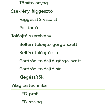
Tömítő anyag
Szekrény függesztő
Függesztő vasalat
Polctartó
Tolóajtó szerelvény
Beltéri tolóajtó görgő szett
Beltéri tolóajtó sín
Gardrób tolóajtó görgő szett
Gardrób tolóajtó sín
Kiegészítők
Világítástechnika
LED profil
LED szalag