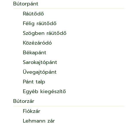
Bútorpánt
Ráütődő
Félig ráütődő
Szögben ráütődő
Közézáródó
Békapánt
Sarokajtópánt
Üvegajtópánt
Pánt talp
Egyéb kiegészítő
Bútorzár
Fiókzár
Lehmann zár