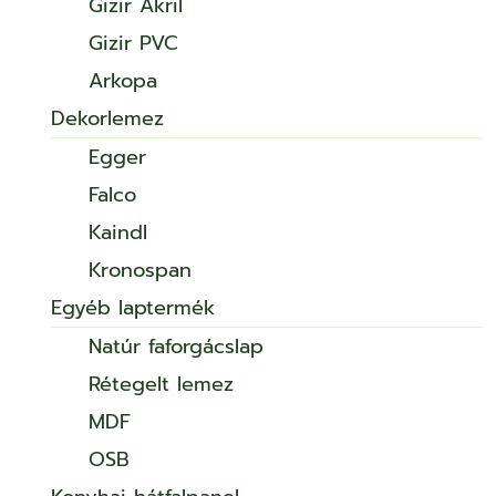
Gizir Akril
Gizir PVC
Arkopa
Dekorlemez
Egger
Falco
Kaindl
Kronospan
Egyéb laptermék
Natúr faforgácslap
Rétegelt lemez
MDF
OSB