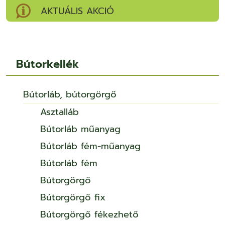
AKTUÁLIS AKCIÓ
Bútorkellék
Bútorláb, bútorgörgő
Asztalláb
Bútorláb műanyag
Bútorláb fém-műanyag
Bútorláb fém
Bútorgörgő
Bútorgörgő fix
Bútorgörgő fékezhető