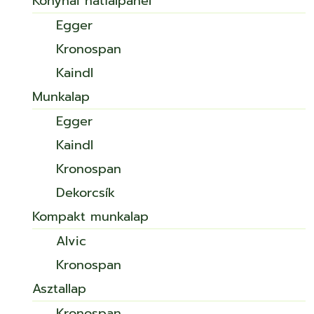
Konyhai hátfalpanel
Egger
Kronospan
Kaindl
Munkalap
Egger
Kaindl
Kronospan
Dekorcsík
Kompakt munkalap
Alvic
Kronospan
Asztallap
Kronospan