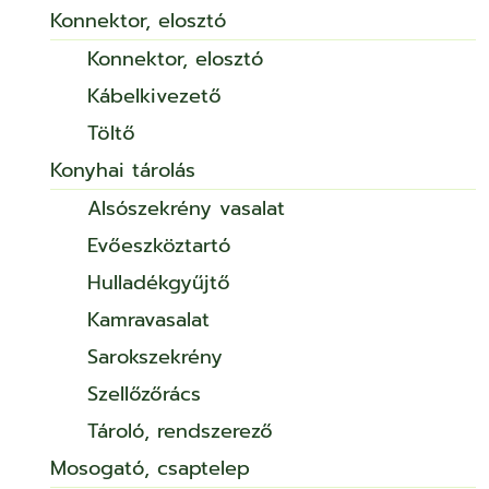
Konnektor, elosztó
Konnektor, elosztó
Kábelkivezető
Töltő
Konyhai tárolás
Alsószekrény vasalat
Evőeszköztartó
Hulladékgyűjtő
Kamravasalat
Sarokszekrény
Szellőzőrács
Tároló, rendszerező
Mosogató, csaptelep