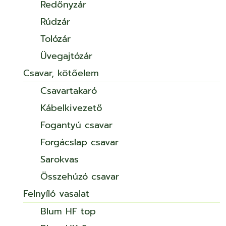
Redőnyzár
Rúdzár
Tolózár
Üvegajtózár
Csavar, kötőelem
Csavartakaró
Kábelkivezető
Fogantyú csavar
Forgácslap csavar
Sarokvas
Összehúzó csavar
Felnyíló vasalat
Blum HF top