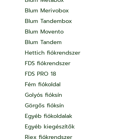
Blum Merivobox
Blum Tandembox
Blum Movento
Blum Tandem
Hettich fiókrendszer
FDS fiókrendszer
FDS PRO 18
Fém fiókoldal
Golyós fióksín
Görgős fióksín
Egyéb fiókoldalak
Egyéb kiegészítők
Riex fiókrendszer