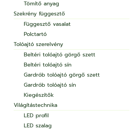
Tömítő anyag
Szekrény függesztő
Függesztő vasalat
Polctartó
Tolóajtó szerelvény
Beltéri tolóajtó görgő szett
Beltéri tolóajtó sín
Gardrób tolóajtó görgő szett
Gardrób tolóajtó sín
Kiegészítők
Világítástechnika
LED profil
LED szalag