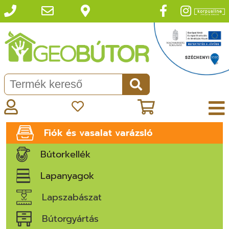
Fiók és vasalat varázsló
Bútorkellék
Lapanyagok
Lapszabászat
Bútorgyártás