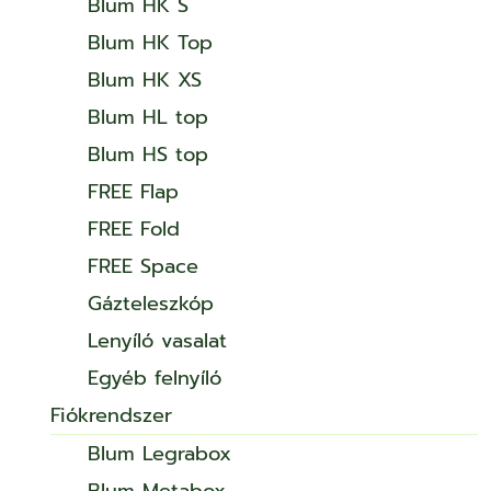
Blum HK S
Blum HK Top
Blum HK XS
Blum HL top
Blum HS top
FREE Flap
FREE Fold
FREE Space
Gázteleszkóp
Lenyíló vasalat
Egyéb felnyíló
Fiókrendszer
Blum Legrabox
Blum Metabox