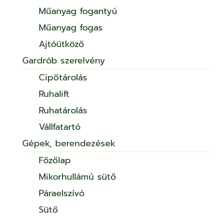
Műanyag fogantyú
Műanyag fogas
Ajtóütköző
Gardrób szerelvény
Cipőtárolás
Ruhalift
Ruhatárolás
Vállfatartó
Gépek, berendezések
Főzőlap
Mikorhullámú sütő
Páraelszívó
Sütő