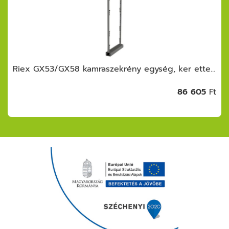
Riex GX53/GX58 kamraszekrény egység, ker ettel, fióksínnel, frontrögzítővel,2000- 2150mm, s.szürke
86 605
Ft