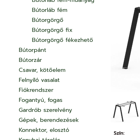
Bútorláb fém-műanyag
Bútorláb fém
Bútorgörgő
Bútorgörgő fix
Bútorgörgő fékezhető
Bútorpánt
Bútorzár
Csavar, kötőelem
Felnyíló vasalat
Fiókrendszer
Fogantyú, fogas
Gardrób szerelvény
Gépek, berendezések
Konnektor, elosztó
Szín: