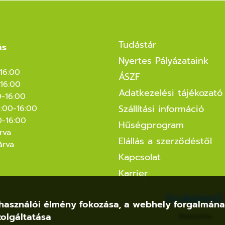
Tudástár
ás
Nyertes Pályázataink
-16:00
ÁSZF
16:00
Adatkezelési tájékozató
0-16:00
Szállítási információ
8:00-16:00
0-16:00
Hűségprogram
rva
Elállás a szerződéstől
árva
Kapcsolat
Karrier
felhasználói élmény fokozása, a webhely forgalmán
olgáltatása
Árukereső.hu