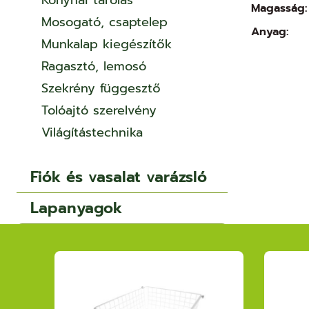
Konyhai tárolás
Magasság:
Mosogató, csaptelep
Anyag:
Munkalap kiegészítők
Ragasztó, lemosó
Szekrény függesztő
Tolóajtó szerelvény
Világítástechnika
Fiók és vasalat varázsló
Lapanyagok