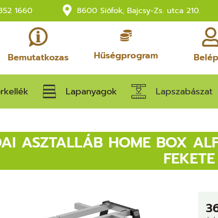
852 1660
8600 Siófok, Bajcsy-Zs. utca 210.
Hűségprogram
Bemutatkozas
Belé
rkellék
Lapanyagok
Lapszabászat
DAI ASZTALLÁB HOME BOX AL
FEKETE
3