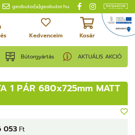
geobutor[a]geobutor.hu
pés
Kedvenceim
Kosár
Bútorgyártás
AKTUÁLIS AKCIÓ
FA 1 PÁR 680x725mm MATT
6 053
Ft