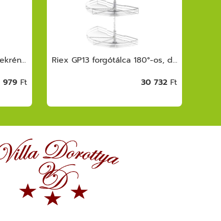
Riex GX53/GX58 kamraszekrény egység, ker ettel, fióksínnel, frontrögzítővel, 1250 -1400 mm, fehér
Riex GP13 forgótálca 180°-os, drótvázas fenék, W800, H600-750, króm
1 979
Ft
30 732
Ft