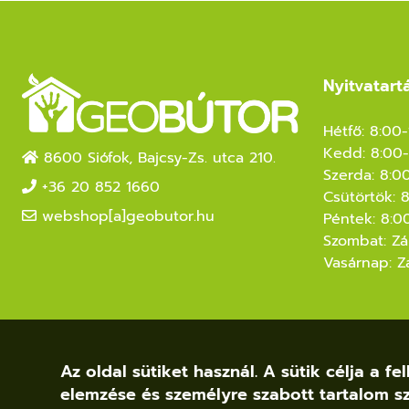
Nyitvatart
Hétfő: 8:00
Kedd: 8:00-
8600 Siófok, Bajcsy-Zs. utca 210.
Szerda: 8:0
+36 20 852 1660
Csütörtök: 
webshop[a]geobutor.hu
Péntek: 8:0
Szombat: Zá
Vasárnap: Z
Az oldal sütiket használ. A sütik célja a 
elemzése és személyre szabott tartalom sz