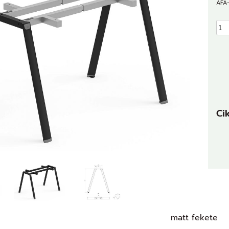
ÁFÁ-
Ci
matt fekete