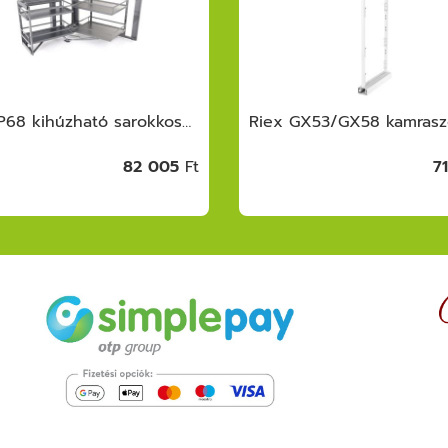
Riex GP68 kihúzható sarokkosár, frontcsa tlakozású, kifordító szerkezettel, bal, W900, sötétszürke
82 005
Ft
7