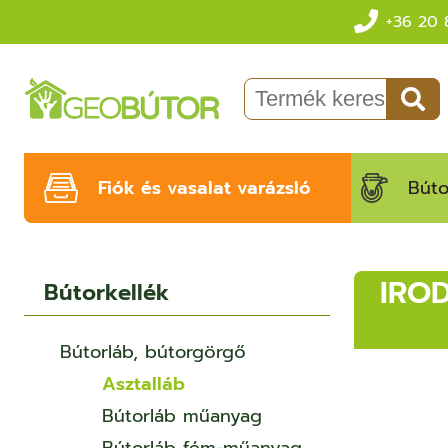
+36 20 
Fiók és vasalat varázsló
Búto
IRO
Bútorkellék
Bútorláb, bútorgörgő
Asztalláb
Bútorláb műanyag